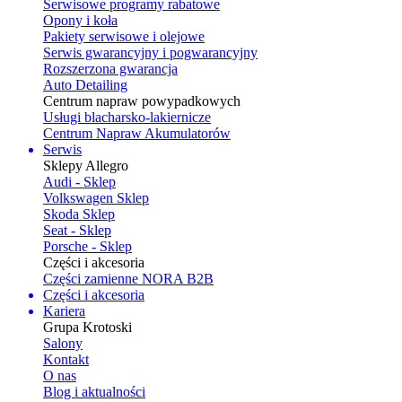
Serwisowe programy rabatowe
Opony i koła
Pakiety serwisowe i olejowe
Serwis gwarancyjny i pogwarancyjny
Rozszerzona gwarancja
Auto Detailing
Centrum napraw powypadkowych
Usługi blacharsko-lakiernicze
Centrum Napraw Akumulatorów
Serwis
Sklepy Allegro
Audi - Sklep
Volkswagen Sklep
Skoda Sklep
Seat - Sklep
Porsche - Sklep
Części i akcesoria
Części zamienne NORA B2B
Części i akcesoria
Kariera
Grupa Krotoski
Salony
Kontakt
O nas
Blog i aktualności