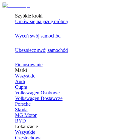
Szybkie kroki
Umów się na jazdę próbną
Wyceń swój samochód
Ubezpiecz swój samochód
Finansowanie
Marki
Wszystkie
Audi
Cupra
Volkswagen Osobowe
Volkswagen Dostawcze
Porsche
Skoda
MG Motor
BYD
Lokalizacje
Wszystkie
Częstochowa