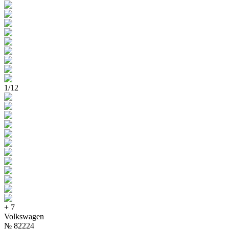
1
/
12
+
7
Volkswagen
№
82224