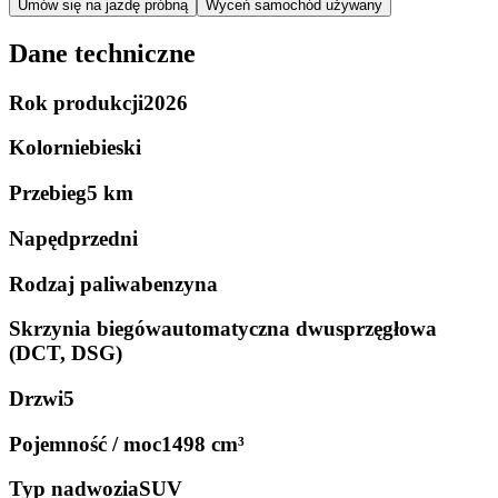
Umów się na jazdę próbną
Wyceń samochód używany
Dane techniczne
Rok produkcji
2026
Kolor
niebieski
Przebieg
5 km
Napęd
przedni
Rodzaj paliwa
benzyna
Skrzynia biegów
automatyczna dwusprzęgłowa
(DCT, DSG)
Drzwi
5
Pojemność / moc
1498 cm³
Typ nadwozia
SUV