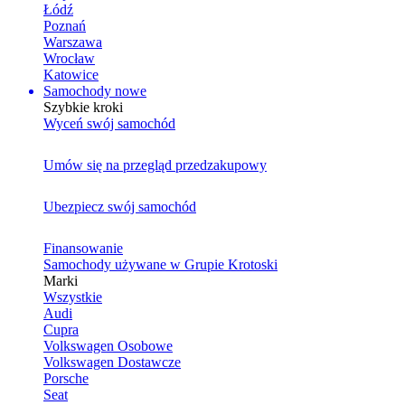
Łódź
Poznań
Warszawa
Wrocław
Katowice
Samochody nowe
Szybkie kroki
Wyceń swój samochód
Umów się na przegląd przedzakupowy
Ubezpiecz swój samochód
Finansowanie
Samochody używane w Grupie Krotoski
Marki
Wszystkie
Audi
Cupra
Volkswagen Osobowe
Volkswagen Dostawcze
Porsche
Seat