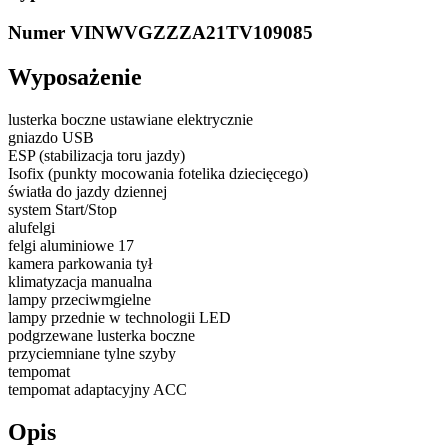
Numer VIN
WVGZZZA21TV109085
Wyposażenie
lusterka boczne ustawiane elektrycznie
gniazdo USB
ESP (stabilizacja toru jazdy)
Isofix (punkty mocowania fotelika dziecięcego)
światła do jazdy dziennej
system Start/Stop
alufelgi
felgi aluminiowe 17
kamera parkowania tył
klimatyzacja manualna
lampy przeciwmgielne
lampy przednie w technologii LED
podgrzewane lusterka boczne
przyciemniane tylne szyby
tempomat
tempomat adaptacyjny ACC
Opis