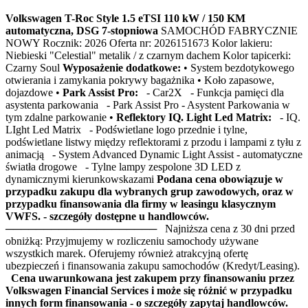
Volkswagen T-Roc Style 1.5 eTSI 110 kW / 150 KM
automatyczna, DSG 7-stopniowa
SAMOCHÓD FABRYCZNIE
NOWY Rocznik: 2026 Oferta nr: 2026151673 Kolor lakieru:
Niebieski "Celestial" metalik / z czarnym dachem Kolor tapicerki:
Czarny Soul
Wyposażenie dodatkowe:
• System bezdotykowego
otwierania i zamykania pokrywy bagażnika • Koło zapasowe,
dojazdowe •
Park Assist Pro:
- Car2X - Funkcja pamięci dla
asystenta parkowania - Park Assist Pro - Asystent Parkowania w
tym zdalne parkowanie •
Reflektory IQ. Light Led Matrix:
- IQ.
LIght Led Matrix - Podświetlane logo przednie i tylne,
podświetlane listwy między reflektorami z przodu i lampami z tyłu z
animacją - System Advanced Dynamic Light Assist - automatyczne
światła drogowe - Tylne lampy zespolone 3D LED z
dynamicznymi kierunkowskazami
Podana cena obowiązuje w
przypadku zakupu dla wybranych grup zawodowych, oraz w
przypadku finansowania dla firmy w leasingu klasycznym
VWFS. - szczegóły dostępne u handlowców.
──────────────────── Najniższa cena z 30 dni przed
obniżką: Przyjmujemy w rozliczeniu samochody używane
wszystkich marek. Oferujemy również atrakcyjną ofertę
ubezpieczeń i finansowania zakupu samochodów (Kredyt/Leasing).
Cena uwarunkowana jest zakupem przy finansowaniu przez
Volkswagen Financial Services i może się różnić w przypadku
innych form finansowania - o szczegóły zapytaj handlowców.