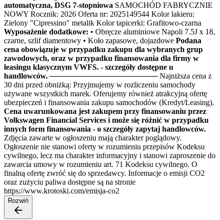
automatyczna, DSG 7-stopniowa
SAMOCHÓD FABRYCZNIE
NOWY Rocznik: 2026 Oferta nr: 2025149544 Kolor lakieru:
Zielony "Cipressino" metalik Kolor tapicerki: Grafitowo-czarna
Wyposażenie dodatkowe:
• Obręcze aluminiowe Napoli 7.5J x 18,
czarne, szlif diamentowy • Koło zapasowe, dojazdowe
Podana
cena obowiązuje w przypadku zakupu dla wybranych grup
zawodowych, oraz w przypadku finansowania dla firmy w
leasingu klasycznym VWFS. - szczegóły dostępne u
handlowców.
──────────────────── Najniższa cena z
30 dni przed obniżką: Przyjmujemy w rozliczeniu samochody
używane wszystkich marek. Oferujemy również atrakcyjną ofertę
ubezpieczeń i finansowania zakupu samochodów (Kredyt/Leasing).
Cena uwarunkowana jest zakupem przy finansowaniu przez
Volkswagen Financial Services i może się różnić w przypadku
innych form finansowania - o szczegóły zapytaj handlowców.
Zdjęcia zawarte w ogłoszeniu mają charakter poglądowy.
Ogłoszenie nie stanowi oferty w rozumieniu przepisów Kodeksu
cywilnego, lecz ma charakter informacyjny i stanowi zaproszenie do
zawarcia umowy w rozumieniu art. 71 Kodeksu cywilnego. O
finalną ofertę zwróć się do sprzedawcy. Informacje o emisji CO2
oraz zużyciu paliwa dostępne są na stronie
https://www.krotoski.com/emisja-co2
Rozwiń