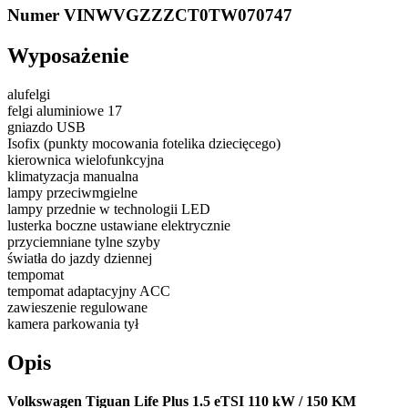
Numer VIN
WVGZZZCT0TW070747
Wyposażenie
alufelgi
felgi aluminiowe 17
gniazdo USB
Isofix (punkty mocowania fotelika dziecięcego)
kierownica wielofunkcyjna
klimatyzacja manualna
lampy przeciwmgielne
lampy przednie w technologii LED
lusterka boczne ustawiane elektrycznie
przyciemniane tylne szyby
światła do jazdy dziennej
tempomat
tempomat adaptacyjny ACC
zawieszenie regulowane
kamera parkowania tył
Opis
Volkswagen Tiguan Life Plus 1.5 eTSI 110 kW / 150 KM