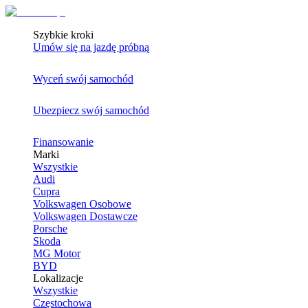
Szybkie kroki
Umów się na jazdę próbną
Wyceń swój samochód
Ubezpiecz swój samochód
Finansowanie
Marki
Wszystkie
Audi
Cupra
Volkswagen Osobowe
Volkswagen Dostawcze
Porsche
Skoda
MG Motor
BYD
Lokalizacje
Wszystkie
Częstochowa