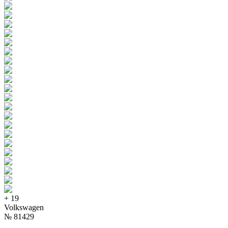
+
19
Volkswagen
№
81429