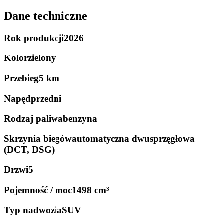
Dane techniczne
Rok produkcji
2026
Kolor
zielony
Przebieg
5 km
Napęd
przedni
Rodzaj paliwa
benzyna
Skrzynia biegów
automatyczna dwusprzęgłowa
(DCT, DSG)
Drzwi
5
Pojemność / moc
1498 cm³
Typ nadwozia
SUV