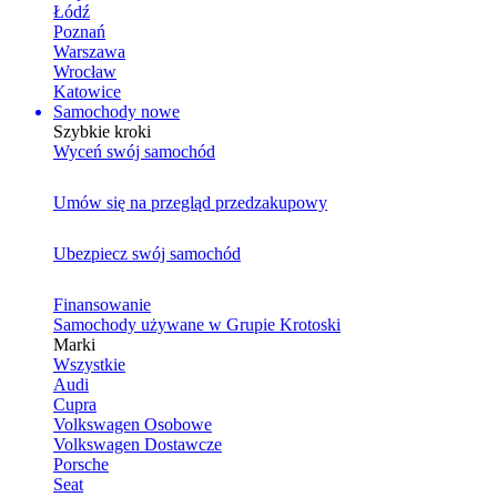
Łódź
Poznań
Warszawa
Wrocław
Katowice
Samochody nowe
Szybkie kroki
Wyceń swój samochód
Umów się na przegląd przedzakupowy
Ubezpiecz swój samochód
Finansowanie
Samochody używane w Grupie Krotoski
Marki
Wszystkie
Audi
Cupra
Volkswagen Osobowe
Volkswagen Dostawcze
Porsche
Seat