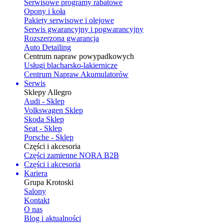
Serwisowe programy rabatowe
Opony i koła
Pakiety serwisowe i olejowe
Serwis gwarancyjny i pogwarancyjny
Rozszerzona gwarancja
Auto Detailing
Centrum napraw powypadkowych
Usługi blacharsko-lakiernicze
Centrum Napraw Akumulatorów
Serwis
Sklepy Allegro
Audi - Sklep
Volkswagen Sklep
Skoda Sklep
Seat - Sklep
Porsche - Sklep
Części i akcesoria
Części zamienne NORA B2B
Części i akcesoria
Kariera
Grupa Krotoski
Salony
Kontakt
O nas
Blog i aktualności