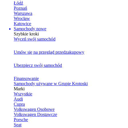
Łódź
Poznań
Warszawa
Wrocław
Katowice
Samochody nowe
Szybkie kroki
Wyceń swój samochód
Umów się na przegląd przedzakupowy
Ubezpiecz swój samochód
Finansowanie
Samochody używane w Grupie Krotoski
Marki
Wszystkie
Audi
Cupra
Volkswagen Osobowe
Volkswagen Dostawcze
Porsche
Seat