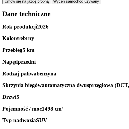
Umów się na jazdę próbną
Wyceń samochód używany
Dane techniczne
Rok produkcji
2026
Kolor
srebrny
Przebieg
5 km
Napęd
przedni
Rodzaj paliwa
benzyna
Skrzynia biegów
automatyczna dwusprzęgłowa (DCT
Drzwi
5
Pojemność / moc
1498 cm³
Typ nadwozia
SUV