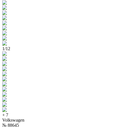
1
/
12
+
7
Volkswagen
№
88645