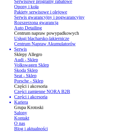
Serwisowe programy rabatowe
Opony i koła
Pakiety serwisowe i olejowe
Serwis gwarancyjny i pogwarancyjny
Rozszerzona gwarancja
Auto Detailing
Centrum napraw powypadkowych
Usługi blacharsko-lakiernicze
Centrum Napraw Akumulatorów
Serwis
Sklepy Allegro
Audi - Sklep
Volkswagen Sklep
Skoda Sklep
Seat - Sklep
Porsche - Sklep
Części i akcesoria
Części zamienne NORA B2B
Części i akcesoria
Kariera
Grupa Krotoski
Salony
Kontakt
O nas
Blog i aktualności