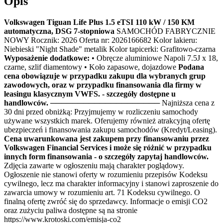
Opis
Volkswagen Tiguan Life Plus 1.5 eTSI 110 kW / 150 KM
automatyczna, DSG 7-stopniowa
SAMOCHÓD FABRYCZNIE
NOWY Rocznik: 2026 Oferta nr: 2026166682 Kolor lakieru:
Niebieski "Night Shade" metalik Kolor tapicerki: Grafitowo-czarna
Wyposażenie dodatkowe:
• Obręcze aluminiowe Napoli 7.5J x 18,
czarne, szlif diamentowy • Koło zapasowe, dojazdowe
Podana
cena obowiązuje w przypadku zakupu dla wybranych grup
zawodowych, oraz w przypadku finansowania dla firmy w
leasingu klasycznym VWFS. - szczegóły dostępne u
handlowców.
──────────────────── Najniższa cena z
30 dni przed obniżką: Przyjmujemy w rozliczeniu samochody
używane wszystkich marek. Oferujemy również atrakcyjną ofertę
ubezpieczeń i finansowania zakupu samochodów (Kredyt/Leasing).
Cena uwarunkowana jest zakupem przy finansowaniu przez
Volkswagen Financial Services i może się różnić w przypadku
innych form finansowania - o szczegóły zapytaj handlowców.
Zdjęcia zawarte w ogłoszeniu mają charakter poglądowy.
Ogłoszenie nie stanowi oferty w rozumieniu przepisów Kodeksu
cywilnego, lecz ma charakter informacyjny i stanowi zaproszenie do
zawarcia umowy w rozumieniu art. 71 Kodeksu cywilnego. O
finalną ofertę zwróć się do sprzedawcy. Informacje o emisji CO2
oraz zużyciu paliwa dostępne są na stronie
https://www.krotoski.com/emisja-co2