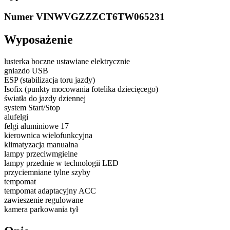
Numer VIN
WVGZZZCT6TW065231
Wyposażenie
lusterka boczne ustawiane elektrycznie
gniazdo USB
ESP (stabilizacja toru jazdy)
Isofix (punkty mocowania fotelika dziecięcego)
światła do jazdy dziennej
system Start/Stop
alufelgi
felgi aluminiowe 17
kierownica wielofunkcyjna
klimatyzacja manualna
lampy przeciwmgielne
lampy przednie w technologii LED
przyciemniane tylne szyby
tempomat
tempomat adaptacyjny ACC
zawieszenie regulowane
kamera parkowania tył