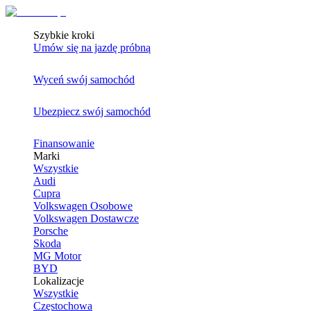
Szybkie kroki
Umów się na jazdę próbną
Wyceń swój samochód
Ubezpiecz swój samochód
Finansowanie
Marki
Wszystkie
Audi
Cupra
Volkswagen Osobowe
Volkswagen Dostawcze
Porsche
Skoda
MG Motor
BYD
Lokalizacje
Wszystkie
Częstochowa