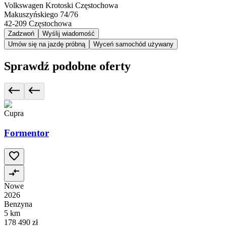
Volkswagen Krotoski Częstochowa
Makuszyńskiego 74/76
42-209
Częstochowa
Zadzwoń
Wyślij wiadomość
Umów się na jazdę próbną
Wyceń samochód używany
Sprawdź podobne oferty
Cupra
Formentor
Nowe
2026
Benzyna
5 km
178 490 zł