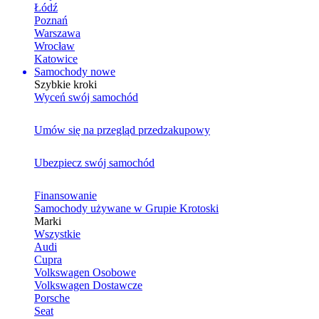
Łódź
Poznań
Warszawa
Wrocław
Katowice
Samochody nowe
Szybkie kroki
Wyceń swój samochód
Umów się na przegląd przedzakupowy
Ubezpiecz swój samochód
Finansowanie
Samochody używane w Grupie Krotoski
Marki
Wszystkie
Audi
Cupra
Volkswagen Osobowe
Volkswagen Dostawcze
Porsche
Seat