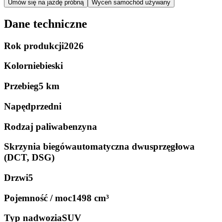
Umów się na jazdę próbną
Wyceń samochód używany
Dane techniczne
Rok produkcji
2026
Kolor
niebieski
Przebieg
5 km
Napęd
przedni
Rodzaj paliwa
benzyna
Skrzynia biegów
automatyczna dwusprzęgłowa
(DCT, DSG)
Drzwi
5
Pojemność / moc
1498 cm³
Typ nadwozia
SUV