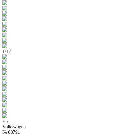
1
/
12
+
7
Volkswagen
№
88791