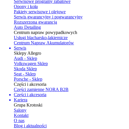
Serwisowe programy rabatowe
Opony i koła
Pakiety serwisowe i olejowe
Serwis gwarancyjny i pogwarancyjny
Rozszerzona gwarancja
Auto Detailing
Centrum napraw powypadkowych
Usługi blacharsko-lakiernicze
Centrum Napraw Akumulatorów
Serwis
Sklepy Allegro
Audi - Sklep
Volkswagen Sklep
Skoda Sklep
Seat - Sklep
Porsche - Sklep
Części i akcesoria
Części zamienne NORA B2B
Części i akcesoria
Kariera
Grupa Krotoski
Salony
Kontakt
O nas
Blog i aktualności