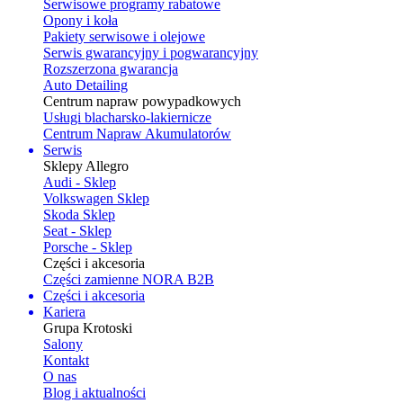
Serwisowe programy rabatowe
Opony i koła
Pakiety serwisowe i olejowe
Serwis gwarancyjny i pogwarancyjny
Rozszerzona gwarancja
Auto Detailing
Centrum napraw powypadkowych
Usługi blacharsko-lakiernicze
Centrum Napraw Akumulatorów
Serwis
Sklepy Allegro
Audi - Sklep
Volkswagen Sklep
Skoda Sklep
Seat - Sklep
Porsche - Sklep
Części i akcesoria
Części zamienne NORA B2B
Części i akcesoria
Kariera
Grupa Krotoski
Salony
Kontakt
O nas
Blog i aktualności