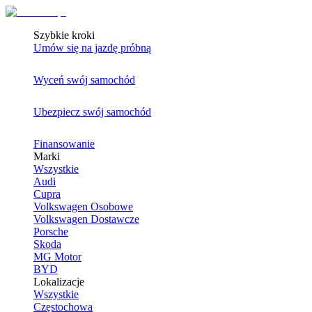
Szybkie kroki
Umów się na jazdę próbną
Wyceń swój samochód
Ubezpiecz swój samochód
Finansowanie
Marki
Wszystkie
Audi
Cupra
Volkswagen Osobowe
Volkswagen Dostawcze
Porsche
Skoda
MG Motor
BYD
Lokalizacje
Wszystkie
Częstochowa