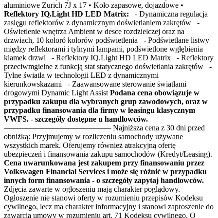
aluminiowe Zurich 7J x 17 • Koło zapasowe, dojazdowe •
Reflektory IQ.Light HD LED Matrix:
- Dynamiczna regulacja
zasięgu reflektorów z dynamicznym doświetlaniem zakrętów -
Oświetlenie wnętrza Ambient w desce rozdzielczej oraz na
drzwiach, 10 koloró kolorów podświetlenia - Podświetlane listwy
między reflektorami i tylnymi lampami, podświetlone wgłębienia
klamek drzwi - Reflektory IQ.Light HD LED Matrix - Reflektory
przeciwmgielne z funkcją stat statycznego doświetlania zakrętów -
Tylne światła w technologii LED z dynamicznymi
kierunkowskazami - Zaawansowane sterowanie światłami
drogowymi Dynamic Light Assist
Podana cena obowiązuje w
przypadku zakupu dla wybranych grup zawodowych, oraz w
przypadku finansowania dla firmy w leasingu klasycznym
VWFS. - szczegóły dostępne u handlowców.
──────────────────── Najniższa cena z 30 dni przed
obniżką: Przyjmujemy w rozliczeniu samochody używane
wszystkich marek. Oferujemy również atrakcyjną ofertę
ubezpieczeń i finansowania zakupu samochodów (Kredyt/Leasing).
Cena uwarunkowana jest zakupem przy finansowaniu przez
Volkswagen Financial Services i może się różnić w przypadku
innych form finansowania - o szczegóły zapytaj handlowców.
Zdjęcia zawarte w ogłoszeniu mają charakter poglądowy.
Ogłoszenie nie stanowi oferty w rozumieniu przepisów Kodeksu
cywilnego, lecz ma charakter informacyjny i stanowi zaproszenie do
zawarcia umowy w rozumieniu art. 71 Kodeksu cywilnego. O