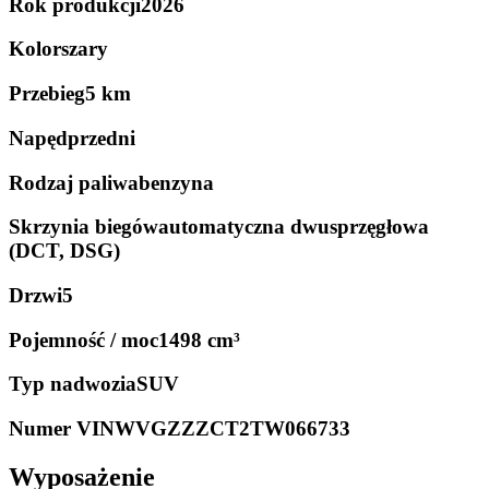
Rok produkcji
2026
Kolor
szary
Przebieg
5 km
Napęd
przedni
Rodzaj paliwa
benzyna
Skrzynia biegów
automatyczna dwusprzęgłowa
(DCT, DSG)
Drzwi
5
Pojemność / moc
1498 cm³
Typ nadwozia
SUV
Numer VIN
WVGZZZCT2TW066733
Wyposażenie