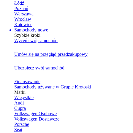
Łódź
Poznań
Warszawa
Wrocław
Katowice
Samochody nowe
Szybkie kroki
Wyceń swój samochód
Umów się na przegląd przedzakupowy
Ubezpiecz swój samochód
Finansowanie
Samochody używane w Grupie Krotoski
Marki
Wszystkie
Audi
Cupra
Volkswagen Osobowe
Volkswagen Dostawcze
Porsche
Seat