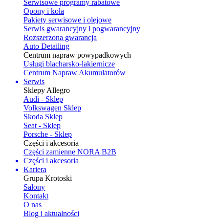
Serwisowe programy rabatowe
Opony i koła
Pakiety serwisowe i olejowe
Serwis gwarancyjny i pogwarancyjny
Rozszerzona gwarancja
Auto Detailing
Centrum napraw powypadkowych
Usługi blacharsko-lakiernicze
Centrum Napraw Akumulatorów
Serwis
Sklepy Allegro
Audi - Sklep
Volkswagen Sklep
Skoda Sklep
Seat - Sklep
Porsche - Sklep
Części i akcesoria
Części zamienne NORA B2B
Części i akcesoria
Kariera
Grupa Krotoski
Salony
Kontakt
O nas
Blog i aktualności