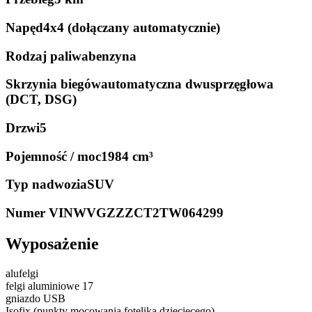
Napęd
4x4 (dołączany automatycznie)
Rodzaj paliwa
benzyna
Skrzynia biegów
automatyczna dwusprzęgłowa
(DCT, DSG)
Drzwi
5
Pojemność / moc
1984 cm³
Typ nadwozia
SUV
Numer VIN
WVGZZZCT2TW064299
Wyposażenie
alufelgi
felgi aluminiowe 17
gniazdo USB
Isofix (punkty mocowania fotelika dziecięcego)