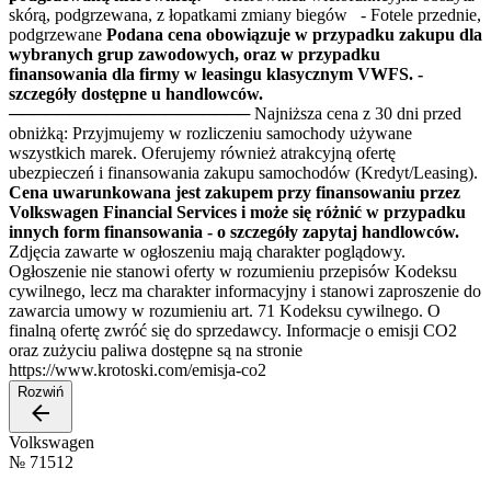
skórą, podgrzewana, z łopatkami zmiany biegów - Fotele przednie,
podgrzewane
Podana cena obowiązuje w przypadku zakupu dla
wybranych grup zawodowych, oraz w przypadku
finansowania dla firmy w leasingu klasycznym VWFS. -
szczegóły dostępne u handlowców.
──────────────────── Najniższa cena z 30 dni przed
obniżką: Przyjmujemy w rozliczeniu samochody używane
wszystkich marek. Oferujemy również atrakcyjną ofertę
ubezpieczeń i finansowania zakupu samochodów (Kredyt/Leasing).
Cena uwarunkowana jest zakupem przy finansowaniu przez
Volkswagen Financial Services i może się różnić w przypadku
innych form finansowania - o szczegóły zapytaj handlowców.
Zdjęcia zawarte w ogłoszeniu mają charakter poglądowy.
Ogłoszenie nie stanowi oferty w rozumieniu przepisów Kodeksu
cywilnego, lecz ma charakter informacyjny i stanowi zaproszenie do
zawarcia umowy w rozumieniu art. 71 Kodeksu cywilnego. O
finalną ofertę zwróć się do sprzedawcy. Informacje o emisji CO2
oraz zużyciu paliwa dostępne są na stronie
https://www.krotoski.com/emisja-co2
Rozwiń
Volkswagen
№
71512