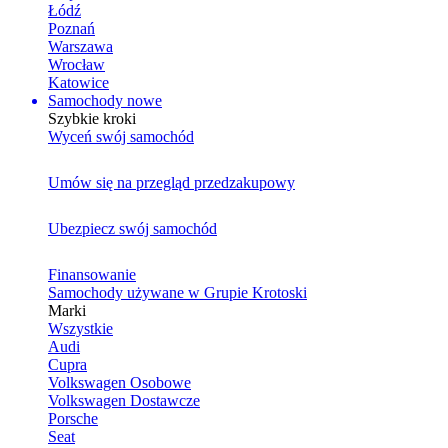
Łódź
Poznań
Warszawa
Wrocław
Katowice
Samochody nowe
Szybkie kroki
Wyceń swój samochód
Umów się na przegląd przedzakupowy
Ubezpiecz swój samochód
Finansowanie
Samochody używane w Grupie Krotoski
Marki
Wszystkie
Audi
Cupra
Volkswagen Osobowe
Volkswagen Dostawcze
Porsche
Seat