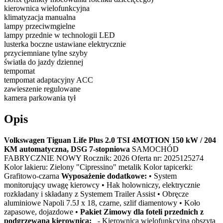
kierownica wielofunkcyjna
klimatyzacja manualna
lampy przeciwmgielne
lampy przednie w technologii LED
lusterka boczne ustawiane elektrycznie
przyciemniane tylne szyby
światła do jazdy dziennej
tempomat
tempomat adaptacyjny ACC
zawieszenie regulowane
kamera parkowania tył
Opis
Volkswagen Tiguan Life Plus 2.0 TSI 4MOTION 150 kW / 204
KM automatyczna, DSG 7-stopniowa
SAMOCHÓD
FABRYCZNIE NOWY Rocznik: 2026 Oferta nr: 2025125274
Kolor lakieru: Zielony "Cipressino" metalik Kolor tapicerki:
Grafitowo-czarna
Wyposażenie dodatkowe:
• System
monitorujący uwagę kierowcy • Hak holowniczy, elektrycznie
rozkładany i składany z Systemem Trailer Assist • Obręcze
aluminiowe Napoli 7.5J x 18, czarne, szlif diamentowy • Koło
zapasowe, dojazdowe •
Pakiet Zimowy dla foteli przednich z
podgrzewaną kierownicą:
- Kierownica wielofunkcyjna obszyta