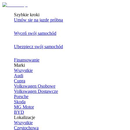
Szybkie kroki
Umów się na jazdę próbną
Wyceń swój samochód
Ubezpiecz swój samochód
Finansowanie
Marki
Wszystkie
Audi
Cupra
Volkswagen Osobowe
Volkswagen Dostawcze
Porsche
Skoda
MG Motor
BYD
Lokalizacje
Wszystkie
Częstochowa