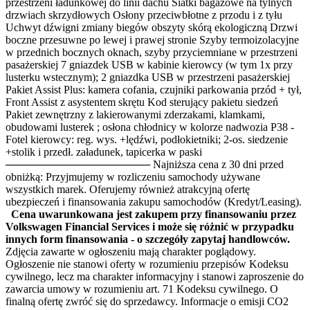
przestrzeni ładunkowej do linii dachu Siatki bagażowe na tylnych
drzwiach skrzydłowych Osłony przeciwbłotne z przodu i z tyłu
Uchwyt dźwigni zmiany biegów obszyty skórą ekologiczną Drzwi
boczne przesuwne po lewej i prawej stronie Szyby termoizolacyjne
w przednich bocznych oknach, szyby przyciemniane w przestrzeni
pasażerskiej 7 gniazdek USB w kabinie kierowcy (w tym 1x przy
lusterku wstecznym); 2 gniazdka USB w przestrzeni pasażerskiej
Pakiet Assist Plus: kamera cofania, czujniki parkowania przód + tył,
Front Assist z asystentem skrętu Kod sterujący pakietu siedzeń
Pakiet zewnętrzny z lakierowanymi zderzakami, klamkami,
obudowami lusterek ; osłona chłodnicy w kolorze nadwozia P38 -
Fotel kierowcy: reg. wys. +lędźwi, podłokietniki; 2-os. siedzenie
+stolik i przedł. załadunek, tapicerka w paski
─────────────────── Najniższa cena z 30 dni przed
obniżką: Przyjmujemy w rozliczeniu samochody używane
wszystkich marek. Oferujemy również atrakcyjną ofertę
ubezpieczeń i finansowania zakupu samochodów (Kredyt/Leasing).
Cena uwarunkowana jest zakupem przy finansowaniu przez
Volkswagen Financial Services i może się różnić w przypadku
innych form finansowania - o szczegóły zapytaj handlowców.
Zdjęcia zawarte w ogłoszeniu mają charakter poglądowy.
Ogłoszenie nie stanowi oferty w rozumieniu przepisów Kodeksu
cywilnego, lecz ma charakter informacyjny i stanowi zaproszenie do
zawarcia umowy w rozumieniu art. 71 Kodeksu cywilnego. O
finalną ofertę zwróć się do sprzedawcy. Informacje o emisji CO2