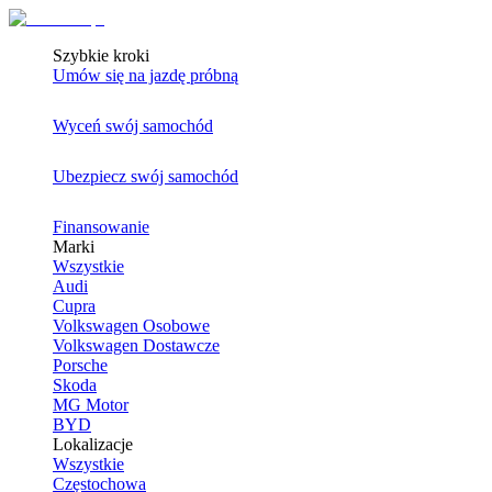
Szybkie kroki
Umów się na jazdę próbną
Wyceń swój samochód
Ubezpiecz swój samochód
Finansowanie
Marki
Wszystkie
Audi
Cupra
Volkswagen Osobowe
Volkswagen Dostawcze
Porsche
Skoda
MG Motor
BYD
Lokalizacje
Wszystkie
Częstochowa