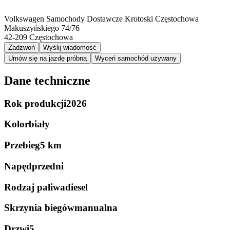
Volkswagen Samochody Dostawcze Krotoski Częstochowa
Makuszyńskiego 74/76
42-209
Częstochowa
Zadzwoń
Wyślij wiadomość
Umów się na jazdę próbną
Wyceń samochód używany
Dane techniczne
Rok produkcji
2026
Kolor
biały
Przebieg
5 km
Napęd
przedni
Rodzaj paliwa
diesel
Skrzynia biegów
manualna
Drzwi
5