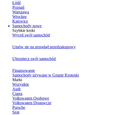
Łódź
Poznań
Warszawa
Wrocław
Katowice
Samochody nowe
Szybkie kroki
Wyceń swój samochód
Umów się na przegląd przedzakupowy
Ubezpiecz swój samochód
Finansowanie
Samochody używane w Grupie Krotoski
Marki
Wszystkie
Audi
Cupra
Volkswagen Osobowe
Volkswagen Dostawcze
Porsche
Seat