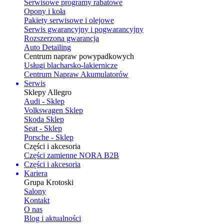
Serwisowe programy rabatowe
Opony i koła
Pakiety serwisowe i olejowe
Serwis gwarancyjny i pogwarancyjny
Rozszerzona gwarancja
Auto Detailing
Centrum napraw powypadkowych
Usługi blacharsko-lakiernicze
Centrum Napraw Akumulatorów
Serwis
Sklepy Allegro
Audi - Sklep
Volkswagen Sklep
Skoda Sklep
Seat - Sklep
Porsche - Sklep
Części i akcesoria
Części zamienne NORA B2B
Części i akcesoria
Kariera
Grupa Krotoski
Salony
Kontakt
O nas
Blog i aktualności