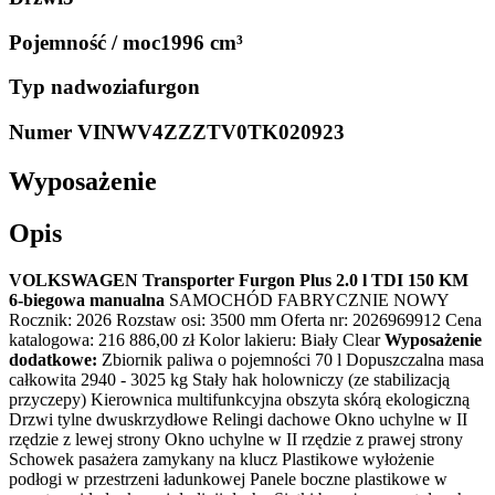
Pojemność / moc
1996 cm³
Typ nadwozia
furgon
Numer VIN
WV4ZZZTV0TK020923
Wyposażenie
Opis
VOLKSWAGEN Transporter Furgon Plus 2.0 l TDI 150 KM
6-biegowa manualna
SAMOCHÓD FABRYCZNIE NOWY
Rocznik: 2026 Rozstaw osi: 3500 mm Oferta nr: 2026969912 Cena
katalogowa: 216 886,00 zł Kolor lakieru: Biały Clear
Wyposażenie
dodatkowe:
Zbiornik paliwa o pojemności 70 l Dopuszczalna masa
całkowita 2940 - 3025 kg Stały hak holowniczy (ze stabilizacją
przyczepy) Kierownica multifunkcyjna obszyta skórą ekologiczną
Drzwi tylne dwuskrzydłowe Relingi dachowe Okno uchylne w II
rzędzie z lewej strony Okno uchylne w II rzędzie z prawej strony
Schowek pasażera zamykany na klucz Plastikowe wyłożenie
podłogi w przestrzeni ładunkowej Panele boczne plastikowe w