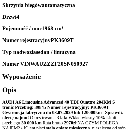
Skrzynia biegów
automatyczna
Drzwi
4
Pojemność / moc
1968 cm³
Numer rejestracyjny
PK3609T
Typ nadwozia
sedan / limuzyna
Numer VIN
WAUZZZF20SN050927
Wyposażenie
Opis
AUDI A6 Limousine Advanced 40 TDI Quattro 204KM S
tronic
Przebieg: 39845
Numer rejestracyjny: PK3609T
Gwarancja fabryczna do 08.07.2029 lub 120000km
Sprawdź
ofertę najmu!
Okres trwania
3 lata
Wkład własny
10%
Limit
przebiegu
30 000 km
Rata brutto
2970zł
NA CZYM POLEGA
NAJEM? • Klient płaci
stałą opłatę miesięczną
, niezależną od stóp