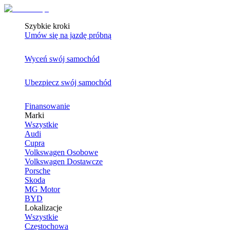
Szybkie kroki
Umów się na jazdę próbną
Wyceń swój samochód
Ubezpiecz swój samochód
Finansowanie
Marki
Wszystkie
Audi
Cupra
Volkswagen Osobowe
Volkswagen Dostawcze
Porsche
Skoda
MG Motor
BYD
Lokalizacje
Wszystkie
Częstochowa