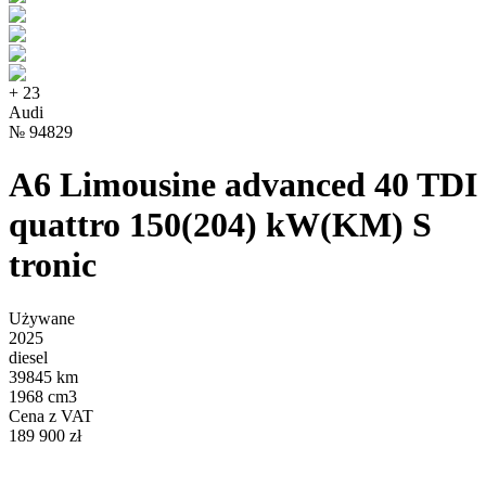
+
23
Audi
№
94829
A6 Limousine advanced 40 TDI
quattro 150(204) kW(KM) S
tronic
Używane
2025
diesel
39845 km
1968 cm3
Cena z VAT
189 900 zł