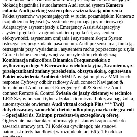
blokadę bagażnika i autoalarmem Audi sound system
Kamera
cofania
Audi parking system plus z wizualizacją otoczenia
Pakiet systemów wspomagających w ruchu pozamiejskim Kamera z
czujnikiem odległości (w systemie wspomagającym kierowcę)
Adaptacyjny asystent jazdy z Emergency Assist Adaptacyjny
asystent prędkości z ogranicznikiem prędkości, asystentem
efektywności, asystentem omijania i asystentem skrętu System
ostrzegający przy zmianie pasa ruchu z Audi pre sense rear, funkcją
ostrzegania przy wysiadaniu i asystentem ruchu poprzecznego z tyłu
Górne i dolne elementy wnętrza pokryte skórą ekologiczną
Kombinacja mikrofibra Dinamica Frequenz/skóra z
wytłoczonym logo S
Kierownica wielofunkcyjna, 3-ramienna, z
przełącznikami zmiany przełożenia, obszyta skórą, ogrzewana
Pakiet oświetlenia Ambiente
MMI Navigation plus z MMI touch
response Cyfrowy odbiór radiowy Audi connect Navigation &
Infotainment Audi connect Emergency Call & Service z Audi
connect Remote & Control
Światła do jazdy dziennej w technice
LED
Szyby boczne i tylne z izolacją termiczną Pokrywa bagażnika,
automatycznie otwierana
Audi virtual cockpit Plus
***
Twój
dotychczasowy samochód chętnie odkupimy, marka nie gra roli
– Specjaliści ds. Zakupu przedstawią szczegółową ofertę.
Ogłoszenie ma charakter informacyjny i stanowi zaproszenie do
zawarcia umowy (art. 71 Kodeksu cywilnego); nie stanowi
natomiast oferty handlowej w rozumieniu art. 66 § 1 Kodeksu