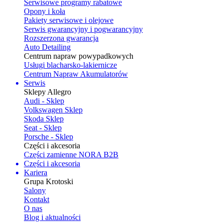
Serwisowe programy rabatowe
Opony i koła
Pakiety serwisowe i olejowe
Serwis gwarancyjny i pogwarancyjny
Rozszerzona gwarancja
Auto Detailing
Centrum napraw powypadkowych
Usługi blacharsko-lakiernicze
Centrum Napraw Akumulatorów
Serwis
Sklepy Allegro
Audi - Sklep
Volkswagen Sklep
Skoda Sklep
Seat - Sklep
Porsche - Sklep
Części i akcesoria
Części zamienne NORA B2B
Części i akcesoria
Kariera
Grupa Krotoski
Salony
Kontakt
O nas
Blog i aktualności