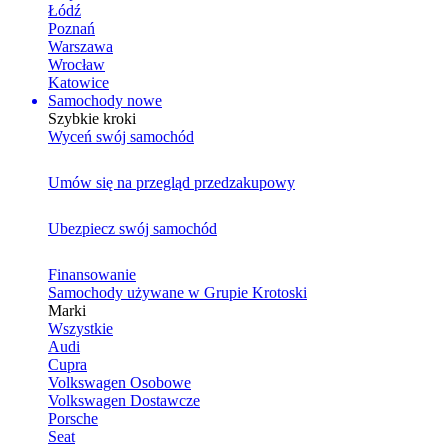
Łódź
Poznań
Warszawa
Wrocław
Katowice
Samochody nowe
Szybkie kroki
Wyceń swój samochód
Umów się na przegląd przedzakupowy
Ubezpiecz swój samochód
Finansowanie
Samochody używane w Grupie Krotoski
Marki
Wszystkie
Audi
Cupra
Volkswagen Osobowe
Volkswagen Dostawcze
Porsche
Seat