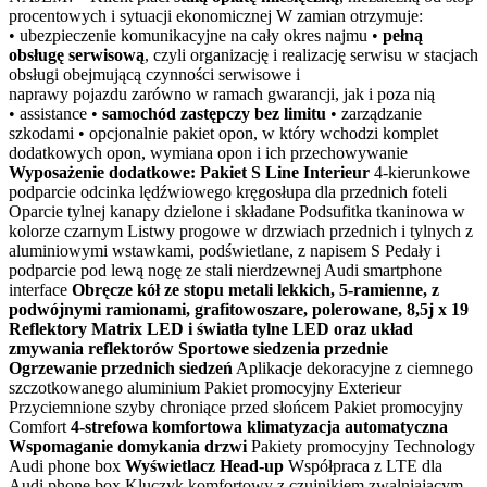
procentowych i sytuacji ekonomicznej W zamian otrzymuje:
• ubezpieczenie komunikacyjne na cały okres najmu •
pełną
obsługę serwisową
, czyli organizację i realizację serwisu w stacjach
obsługi obejmującą czynności serwisowe i
naprawy pojazdu zarówno w ramach gwarancji, jak i poza nią
• assistance •
samochód zastępczy bez limitu
• zarządzanie
szkodami • opcjonalnie pakiet opon, w który wchodzi komplet
dodatkowych opon, wymiana opon i ich przechowywanie
Wyposażenie dodatkowe:
Pakiet S Line Interieur
4-kierunkowe
podparcie odcinka lędźwiowego kręgosłupa dla przednich foteli
Oparcie tylnej kanapy dzielone i składane Podsufitka tkaninowa w
kolorze czarnym Listwy progowe w drzwiach przednich i tylnych z
aluminiowymi wstawkami, podświetlane, z napisem S Pedały i
podparcie pod lewą nogę ze stali nierdzewnej Audi smartphone
interface
Obręcze kół ze stopu metali lekkich, 5-ramienne, z
podwójnymi ramionami, grafitowoszare, polerowane, 8,5j x 19
Reflektory Matrix LED i światła tylne LED oraz układ
zmywania reflektorów
Sportowe siedzenia przednie
Ogrzewanie przednich siedzeń
Aplikacje dekoracyjne z ciemnego
szczotkowanego aluminium Pakiet promocyjny Exterieur
Przyciemnione szyby chroniące przed słońcem Pakiet promocyjny
Comfort
4-strefowa komfortowa klimatyzacja automatyczna
Wspomaganie domykania drzwi
Pakiety promocyjny Technology
Audi phone box
Wyświetlacz Head-up
Współpraca z LTE dla
Audi phone box Kluczyk komfortowy z czujnikiem zwalniającym