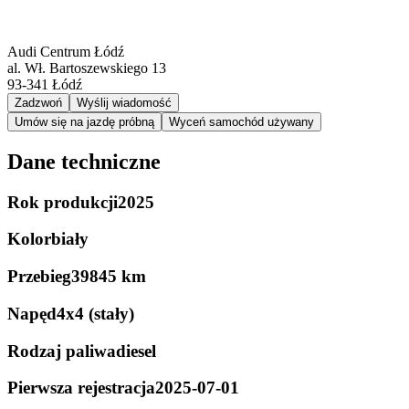
Audi Centrum Łódź
al. Wł. Bartoszewskiego 13
93-341
Łódź
Zadzwoń
Wyślij wiadomość
Umów się na jazdę próbną
Wyceń samochód używany
Dane techniczne
Rok produkcji
2025
Kolor
biały
Przebieg
39845 km
Napęd
4x4 (stały)
Rodzaj paliwa
diesel
Pierwsza rejestracja
2025-07-01