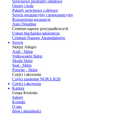
Serwisowe programy rabatowe
Opony i koła
Pakiety serwisowe i olejowe
Serwis gwarancyjny i pogwarancyjny
Rozszerzona gwarancja
Auto Detailing
Centrum napraw powypadkowych
Usługi blacharsko-lakiernicze
Centrum Napraw Akumulatorów
Serwis
Sklepy Allegro
Audi - Sklep
Volkswagen Sklep
Skoda Sklep
Seat - Sklep
Porsche - Sklep
Części i akcesoria
Części zamienne NORA B2B
Części i akcesoria
Kariera
Grupa Krotoski
Salony
Kontakt
O nas
Blog i aktualności