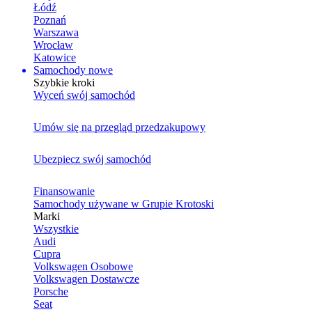
Łódź
Poznań
Warszawa
Wrocław
Katowice
Samochody nowe
Szybkie kroki
Wyceń swój samochód
Umów się na przegląd przedzakupowy
Ubezpiecz swój samochód
Finansowanie
Samochody używane w Grupie Krotoski
Marki
Wszystkie
Audi
Cupra
Volkswagen Osobowe
Volkswagen Dostawcze
Porsche
Seat