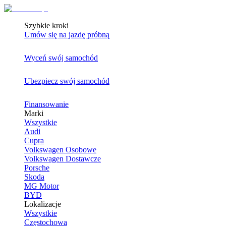
Szybkie kroki
Umów się na jazdę próbną
Wyceń swój samochód
Ubezpiecz swój samochód
Finansowanie
Marki
Wszystkie
Audi
Cupra
Volkswagen Osobowe
Volkswagen Dostawcze
Porsche
Skoda
MG Motor
BYD
Lokalizacje
Wszystkie
Częstochowa