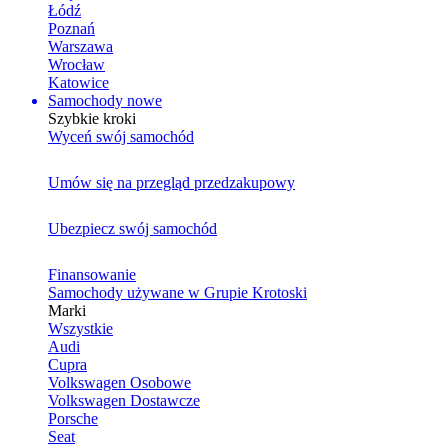
Łódź
Poznań
Warszawa
Wrocław
Katowice
Samochody nowe
Szybkie kroki
Wyceń swój samochód
Umów się na przegląd przedzakupowy
Ubezpiecz swój samochód
Finansowanie
Samochody używane w Grupie Krotoski
Marki
Wszystkie
Audi
Cupra
Volkswagen Osobowe
Volkswagen Dostawcze
Porsche
Seat