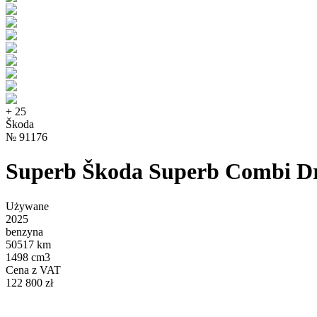
+
25
Škoda
№
91176
Superb Škoda Superb Combi Dr
Używane
2025
benzyna
50517 km
1498 cm3
Cena z VAT
122 800 zł