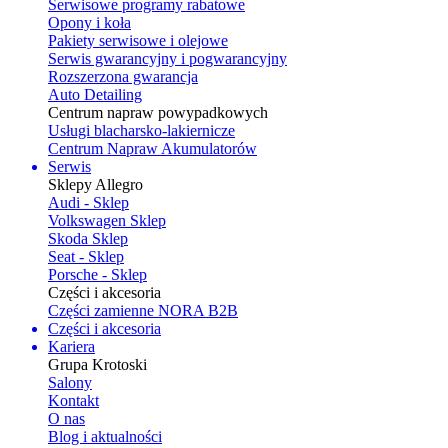
Serwisowe programy rabatowe
Opony i koła
Pakiety serwisowe i olejowe
Serwis gwarancyjny i pogwarancyjny
Rozszerzona gwarancja
Auto Detailing
Centrum napraw powypadkowych
Usługi blacharsko-lakiernicze
Centrum Napraw Akumulatorów
Serwis
Sklepy Allegro
Audi - Sklep
Volkswagen Sklep
Skoda Sklep
Seat - Sklep
Porsche - Sklep
Części i akcesoria
Części zamienne NORA B2B
Części i akcesoria
Kariera
Grupa Krotoski
Salony
Kontakt
O nas
Blog i aktualności