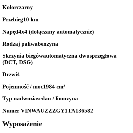
Kolor
czarny
Przebieg
10 km
Napęd
4x4 (dołączany automatycznie)
Rodzaj paliwa
benzyna
Skrzynia biegów
automatyczna dwusprzęgłowa
(DCT, DSG)
Drzwi
4
Pojemność / moc
1984 cm³
Typ nadwozia
sedan / limuzyna
Numer VIN
WAUZZZGY1TA136582
Wyposażenie