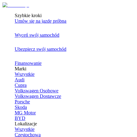
Szybkie kroki
Umów się na jazdę próbną
Wyceń swój samochód
Ubezpiecz swój samochód
Finansowanie
Marki
Wszystkie
Audi
Cupra
Volkswagen Osobowe
Volkswagen Dostawcze
Porsche
Skoda
MG Motor
BYD
Lokalizacje
Wszystkie
Częstochowa