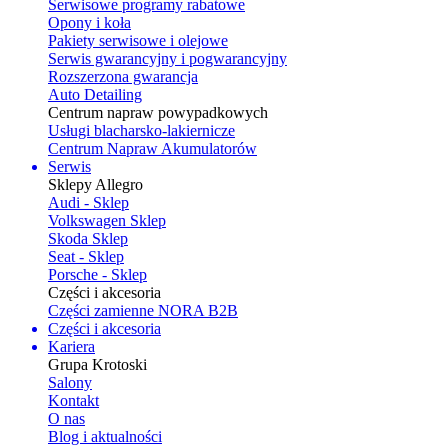
Serwisowe programy rabatowe
Opony i koła
Pakiety serwisowe i olejowe
Serwis gwarancyjny i pogwarancyjny
Rozszerzona gwarancja
Auto Detailing
Centrum napraw powypadkowych
Usługi blacharsko-lakiernicze
Centrum Napraw Akumulatorów
Serwis
Sklepy Allegro
Audi - Sklep
Volkswagen Sklep
Skoda Sklep
Seat - Sklep
Porsche - Sklep
Części i akcesoria
Części zamienne NORA B2B
Części i akcesoria
Kariera
Grupa Krotoski
Salony
Kontakt
O nas
Blog i aktualności