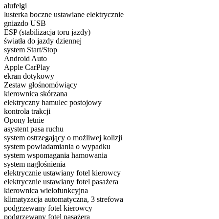
alufelgi
lusterka boczne ustawiane elektrycznie
gniazdo USB
ESP (stabilizacja toru jazdy)
światła do jazdy dziennej
system Start/Stop
Android Auto
Apple CarPlay
ekran dotykowy
Zestaw głośnomówiący
kierownica skórzana
elektryczny hamulec postojowy
kontrola trakcji
Opony letnie
asystent pasa ruchu
system ostrzegający o możliwej kolizji
system powiadamiania o wypadku
system wspomagania hamowania
system nagłośnienia
elektrycznie ustawiany fotel kierowcy
elektrycznie ustawiany fotel pasażera
kierownica wielofunkcyjna
klimatyzacja automatyczna, 3 strefowa
podgrzewany fotel kierowcy
podgrzewany fotel pasażera