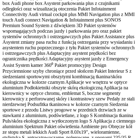
box Audi phone box Asystent parkowania plus z czujnikami
odległości oraz wizualizacją otoczenia Pakiet Infotainment
Connectivity Audi virtual cockpit plus MMI Navigation plus z MMI
touch Audi connect Navigation & Infotainment plus SONOS
Premium Sound System z dźwiękiem 3D Pakiet systemów
wspomagających podczas jazdy i parkowania pro oraz pakiet
systemów ochronnych i ostrzegawczych plus Pakiet Assistance plus
Asystent zmiany pasa ruchu z funkcją ostrzegania przy wysiadaniu i
asystentem ruchu poprzecznego z tyłu Pakiet systemów ochronnych
i ostrzegawczych plus Adaptacyjny asystent prędkości bez
ogranicznika prędkości Adaptacyjny asystent jazdy z Emergency
Assist System kamer 360⁰ Pakiet promocyjny Design
Przyciemnione szyby chroniące przed słońcem Pakiet Interieur S z
siedzeniami sportowymi obszytymi kombinacją tkanina/skóra
ekologiczna w kolorze czarnym Aplikacje we wnętrzu w optyce
aluminium Podłokietniki obszyte skórą ekologiczną Aplikacja na
kierownicy w optyce chromu, emblemat S, boczne segmenty
kierownicy z perforowanej skóry i kontrastowy szew Pedały ze stali
nierdzewnej Podsufitka tkaninowa w kolorze czarnym Siedzenia
sportowe z przodu Listwy progowe w przednich drzwiach ze w
stawkami z aluminium, podświetlane, z logo S Kombinacja tkanina
Puls/skóra ekologiczna z wytłoczonym logo S Aplikacja z ciemnego
aluminium Spektrum Pakiet oświetlenia Ambiente pro Obręcze kół
ze stopu metali lekkich Audi Sport 8.0Jx19", wieloramienne,
stylistyka S, antracytowoczarne, polerowane, z oponami 235/35 R