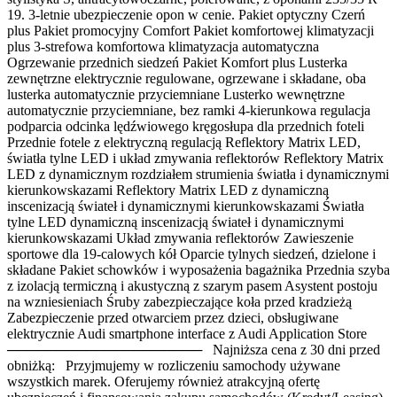
19. 3-letnie ubezpieczenie opon w cenie. Pakiet optyczny Czerń
plus Pakiet promocyjny Comfort Pakiet komfortowej klimatyzacji
plus 3-strefowa komfortowa klimatyzacja automatyczna
Ogrzewanie przednich siedzeń Pakiet Komfort plus Lusterka
zewnętrzne elektrycznie regulowane, ogrzewane i składane, oba
lusterka automatycznie przyciemniane Lusterko wewnętrzne
automatycznie przyciemniane, bez ramki 4-kierunkowa regulacja
podparcia odcinka lędźwiowego kręgosłupa dla przednich foteli
Przednie fotele z elektryczną regulacją Reflektory Matrix LED,
światła tylne LED i układ zmywania reflektorów Reflektory Matrix
LED z dynamicznym rozdziałem strumienia światła i dynamicznymi
kierunkowskazami Reflektory Matrix LED z dynamiczną
inscenizacją świateł i dynamicznymi kierunkowskazami Światła
tylne LED dynamiczną inscenizacją świateł i dynamicznymi
kierunkowskazami Układ zmywania reflektorów Zawieszenie
sportowe dla 19-calowych kół Oparcie tylnych siedzeń, dzielone i
składane Pakiet schowków i wyposażenia bagażnika Przednia szyba
z izolacją termiczną i akustyczną z szarym pasem Asystent postoju
na wzniesieniach Śruby zabezpieczające koła przed kradzieżą
Zabezpieczenie przed otwarciem przez dzieci, obsługiwane
elektrycznie Audi smartphone interface z Audi Application Store
──────────────────── Najniższa cena z 30 dni przed
obniżką: Przyjmujemy w rozliczeniu samochody używane
wszystkich marek. Oferujemy również atrakcyjną ofertę