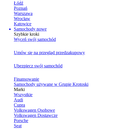
Łódź
Poznań
Warszawa
Wrocław
Katowice
Samochody nowe
Szybkie kroki
Wyceń swój samochód
Umów się na przegląd przedzakupowy
Ubezpiecz swój samochód
Finansowanie
Samochody używane w Grupie Krotoski
Marki
Wszystkie
Audi
Cupra
Volkswagen Osobowe
Volkswagen Dostawcze
Porsche
Seat