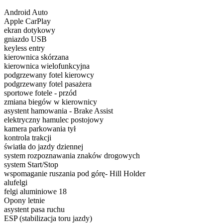
Android Auto
Apple CarPlay
ekran dotykowy
gniazdo USB
keyless entry
kierownica skórzana
kierownica wielofunkcyjna
podgrzewany fotel kierowcy
podgrzewany fotel pasażera
sportowe fotele - przód
zmiana biegów w kierownicy
asystent hamowania - Brake Assist
elektryczny hamulec postojowy
kamera parkowania tył
kontrola trakcji
światła do jazdy dziennej
system rozpoznawania znaków drogowych
system Start/Stop
wspomaganie ruszania pod górę- Hill Holder
alufelgi
felgi aluminiowe 18
Opony letnie
asystent pasa ruchu
ESP (stabilizacja toru jazdy)