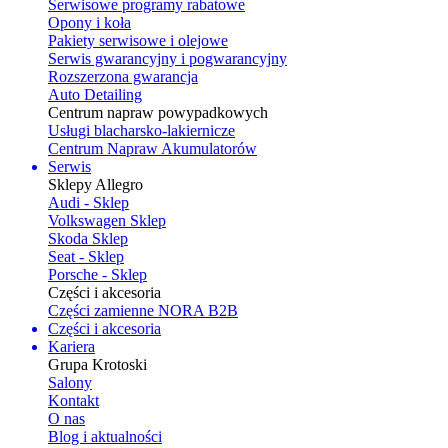
Serwisowe programy rabatowe
Opony i koła
Pakiety serwisowe i olejowe
Serwis gwarancyjny i pogwarancyjny
Rozszerzona gwarancja
Auto Detailing
Centrum napraw powypadkowych
Usługi blacharsko-lakiernicze
Centrum Napraw Akumulatorów
Serwis
Sklepy Allegro
Audi - Sklep
Volkswagen Sklep
Skoda Sklep
Seat - Sklep
Porsche - Sklep
Części i akcesoria
Części zamienne NORA B2B
Części i akcesoria
Kariera
Grupa Krotoski
Salony
Kontakt
O nas
Blog i aktualności