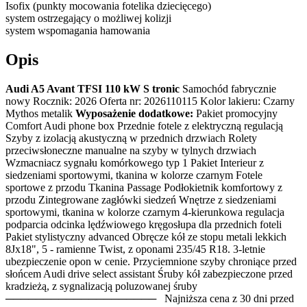
Isofix (punkty mocowania fotelika dziecięcego)
system ostrzegający o możliwej kolizji
system wspomagania hamowania
Opis
Audi A5 Avant TFSI 110 kW S tronic
Samochód fabrycznie
nowy Rocznik: 2026 Oferta nr: 2026110115 Kolor lakieru: Czarny
Mythos metalik
Wyposażenie dodatkowe:
Pakiet promocyjny
Comfort Audi phone box Przednie fotele z elektryczną regulacją
Szyby z izolacją akustyczną w przednich drzwiach Rolety
przeciwsłoneczne manualne na szyby w tylnych drzwiach
Wzmacniacz sygnału komórkowego typ 1 Pakiet Interieur z
siedzeniami sportowymi, tkanina w kolorze czarnym Fotele
sportowe z przodu Tkanina Passage Podłokietnik komfortowy z
przodu Zintegrowane zagłówki siedzeń Wnętrze z siedzeniami
sportowymi, tkanina w kolorze czarnym 4-kierunkowa regulacja
podparcia odcinka lędźwiowego kręgosłupa dla przednich foteli
Pakiet stylistyczny advanced Obręcze kół ze stopu metali lekkich
8Jx18", 5 - ramienne Twist, z oponami 235/45 R18. 3-letnie
ubezpieczenie opon w cenie. Przyciemnione szyby chroniące przed
słońcem Audi drive select assistant Śruby kół zabezpieczone przed
kradzieżą, z sygnalizacją poluzowanej śruby
──────────────────── Najniższa cena z 30 dni przed