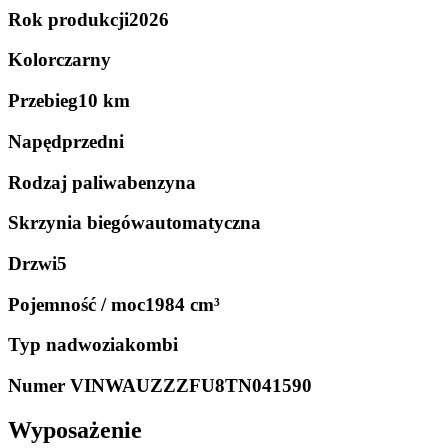
Rok produkcji
2026
Kolor
czarny
Przebieg
10 km
Napęd
przedni
Rodzaj paliwa
benzyna
Skrzynia biegów
automatyczna
Drzwi
5
Pojemność / moc
1984 cm³
Typ nadwozia
kombi
Numer VIN
WAUZZZFU8TN041590
Wyposażenie