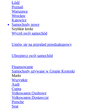
Łódź
Poznań
Warszawa
Wrocław
Katowice
Samochody nowe
Szybkie kroki
Wyceń swój samochód
Umów się na przegląd przedzakupowy
Ubezpiecz swój samochód
Finansowanie
Samochody używane w Grupie Krotoski
Marki
Wszystkie
Audi
Cupra
Volkswagen Osobowe
Volkswagen Dostawcze
Porsche
Seat