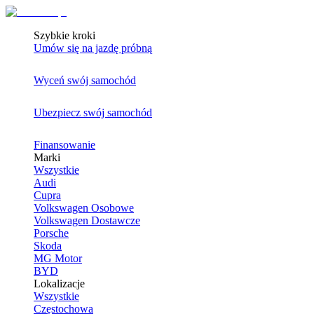
Szybkie kroki
Umów się na jazdę próbną
Wyceń swój samochód
Ubezpiecz swój samochód
Finansowanie
Marki
Wszystkie
Audi
Cupra
Volkswagen Osobowe
Volkswagen Dostawcze
Porsche
Skoda
MG Motor
BYD
Lokalizacje
Wszystkie
Częstochowa