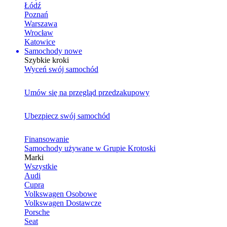
Łódź
Poznań
Warszawa
Wrocław
Katowice
Samochody nowe
Szybkie kroki
Wyceń swój samochód
Umów się na przegląd przedzakupowy
Ubezpiecz swój samochód
Finansowanie
Samochody używane w Grupie Krotoski
Marki
Wszystkie
Audi
Cupra
Volkswagen Osobowe
Volkswagen Dostawcze
Porsche
Seat