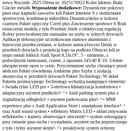
nowy Rocznik: 2025 Oferta nr: 2025176922 Kolor lakieru: Biały
Glacier metalik
Wyposażenie dodatkowe:
Dynamiczne pokrywy
piast oraz kapturki zaworów kół Pakiet Interieur S z siedzeniami
sportowymi, kombinacja mikrofibra Dinamica/skóra w kolorze
czarnym Pakiet optyczny Czerń plus Zawieszenie sportowe S Brak
oznaczenia modelu z tyłu Przednie fotele z elektryczną regulacją
Rolety przeciwsłoneczne manualne na szyby w tylnych drzwiach
Aplikacje dekoracyjne szczotkowane matowe aluminium z
liniowymi przetłoczeniami, w kolorze antracytowym Diody w
przednich drzwiach z projekcją logo na podłożu Obręcze kół ze
stopu metali lekkich Audi Sport 8,5Jx19", 5 - ramienne, z
podwójnymi ramionami, czarne, z oponami 245/40 R 19. 3-letnie
ubezpieczenie opon w cenie. Przyciemnione szyby chroniące przed
słońcem Pakiet oświetlenia Ambiente plus Szyby z izolacją
akustyczną w przednich drzwiach Pakiet Technology: W skład
Pakietu promocyjnego Technology wchodzą następujące elementy:
• światła tylne LED pro • 3-strefowa klimatyzacja komfortowa •
adaptacyjny asystent prędkości¹‧ ² • Audi parking system plus z
sygnalizacją odległości¹ • asystent parkowania plus¹‧ ³ • MMI
experience plus z Audi Application Store i smartphone interface⁴‧ ⁵
oraz Audi sound system • reflektory Matrix LED • układ zmywania
reflektorów • kamery obserwujące otoczenie¹ • system ostrzegający
przy zmianie pasa ruchu i wysiadaniu, asystent ruchu poprzecznego
z tyłu i tylny asystent skrętu¹‧ ³ • proaktywny system ochrony