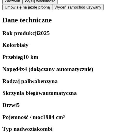
Zadzwoń
Wyślij wiadomość
Umów się na jazdę próbną
Wyceń samochód używany
Dane techniczne
Rok produkcji
2025
Kolor
biały
Przebieg
10 km
Napęd
4x4 (dołączany automatycznie)
Rodzaj paliwa
benzyna
Skrzynia biegów
automatyczna
Drzwi
5
Pojemność / moc
1984 cm³
Typ nadwozia
kombi