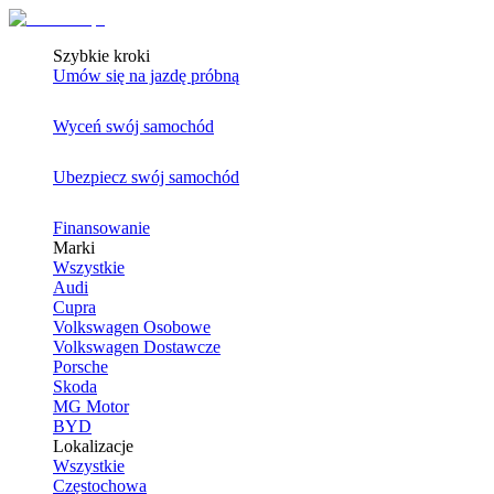
Szybkie kroki
Umów się na jazdę próbną
Wyceń swój samochód
Ubezpiecz swój samochód
Finansowanie
Marki
Wszystkie
Audi
Cupra
Volkswagen Osobowe
Volkswagen Dostawcze
Porsche
Skoda
MG Motor
BYD
Lokalizacje
Wszystkie
Częstochowa