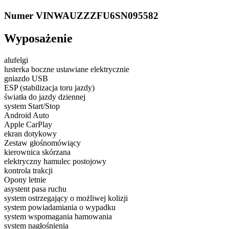
Numer VIN
WAUZZZFU6SN095582
Wyposażenie
alufelgi
lusterka boczne ustawiane elektrycznie
gniazdo USB
ESP (stabilizacja toru jazdy)
światła do jazdy dziennej
system Start/Stop
Android Auto
Apple CarPlay
ekran dotykowy
Zestaw głośnomówiący
kierownica skórzana
elektryczny hamulec postojowy
kontrola trakcji
Opony letnie
asystent pasa ruchu
system ostrzegający o możliwej kolizji
system powiadamiania o wypadku
system wspomagania hamowania
system nagłośnienia