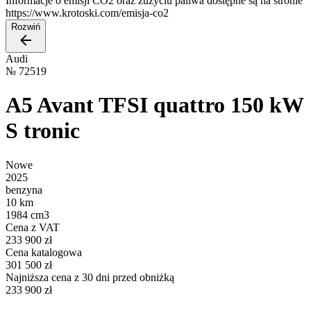
Informacje o emisji CO2 oraz zużyciu paliwa dostępne są na stronie
https://www.krotoski.com/emisja-co2
Rozwiń
Audi
№
72519
A5 Avant TFSI quattro 150 kW
S tronic
Nowe
2025
benzyna
10 km
1984 cm3
Cena z VAT
233 900 zł
Cena katalogowa
301 500 zł
Najniższa cena z 30 dni przed obniżką
233 900 zł