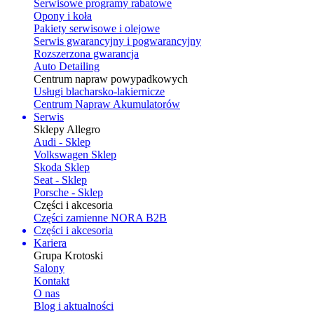
Serwisowe programy rabatowe
Opony i koła
Pakiety serwisowe i olejowe
Serwis gwarancyjny i pogwarancyjny
Rozszerzona gwarancja
Auto Detailing
Centrum napraw powypadkowych
Usługi blacharsko-lakiernicze
Centrum Napraw Akumulatorów
Serwis
Sklepy Allegro
Audi - Sklep
Volkswagen Sklep
Skoda Sklep
Seat - Sklep
Porsche - Sklep
Części i akcesoria
Części zamienne NORA B2B
Części i akcesoria
Kariera
Grupa Krotoski
Salony
Kontakt
O nas
Blog i aktualności