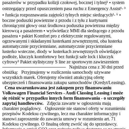
pasażerów w przypadku kolizji czołowej, bocznej i tylnej¹ • system
ostrzegający przed opuszczeniem pasa ruchu z Emergency Assist¹‧ ³
• funkcja rozpoznawania zajętości tylnych miejsc siedzących¹‧ ⁶ •
boczne poduszki powietrzne z przodu i z tyłu z kurtynami
chroniącymi głowy oraz środkowa poduszka powietrzna między
kierowcą a pasażerem • wyświetlacz MMI dla siedzącego z przodu
pasażera • pakiet Komfort pro z elektrycznie regulowanymi,
ogrzewanymi i składanymi lusterkami zewnętrznymi, oba lusterka
automatycznie przyciemniane, automatycznie przyciemniane
lusterko wsteczne, diody w lusterkach zewnętrznych oświetlające
podłoże, kluczyk komfortowy bez funkcji safe lock i kluczyk
cyfrowy³ Pakiet stylistyczny S line ze sportowym zawieszeniem
──────────────────── Najniższa cena z 30 dni przed
obniżką: Przyjmujemy w rozliczeniu samochody używane
wszystkich marek. Oferujemy również atrakcyjną ofertę
ubezpieczeń i finansowania zakupu samochodów (Kredyt/Leasing).
Cena uwarunkowana jest zakupem przy finansowaniu
Volkswagen Financial Services - Audi Classing Leasing i może
się różnić w przypadku innych form finansowania - o szczegóły
zapytaj handlowców.
Zdjęcia zawarte w ogłoszeniu mają
charakter poglądowy. Ogłoszenie nie stanowi oferty w rozumieniu
przepisów Kodeksu cywilnego, lecz ma charakter informacyjny i
stanowi zaproszenie do zawarcia umowy w rozumieniu art. 71
Kodeksu cywilnego. O finalną ofertę zwróć się do sprzedawcy.