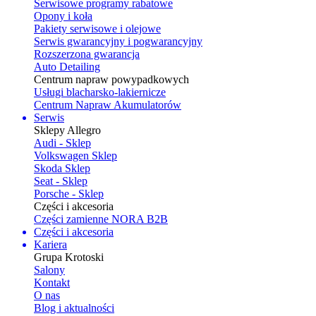
Serwisowe programy rabatowe
Opony i koła
Pakiety serwisowe i olejowe
Serwis gwarancyjny i pogwarancyjny
Rozszerzona gwarancja
Auto Detailing
Centrum napraw powypadkowych
Usługi blacharsko-lakiernicze
Centrum Napraw Akumulatorów
Serwis
Sklepy Allegro
Audi - Sklep
Volkswagen Sklep
Skoda Sklep
Seat - Sklep
Porsche - Sklep
Części i akcesoria
Części zamienne NORA B2B
Części i akcesoria
Kariera
Grupa Krotoski
Salony
Kontakt
O nas
Blog i aktualności