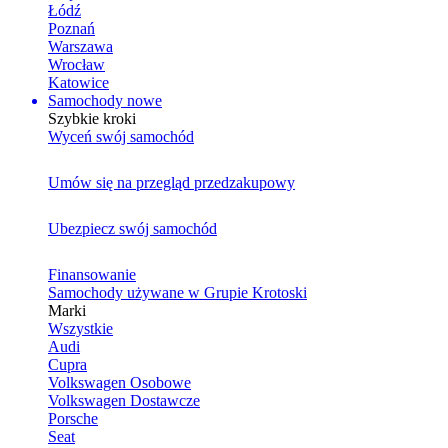
Łódź
Poznań
Warszawa
Wrocław
Katowice
Samochody nowe
Szybkie kroki
Wyceń swój samochód
Umów się na przegląd przedzakupowy
Ubezpiecz swój samochód
Finansowanie
Samochody używane w Grupie Krotoski
Marki
Wszystkie
Audi
Cupra
Volkswagen Osobowe
Volkswagen Dostawcze
Porsche
Seat