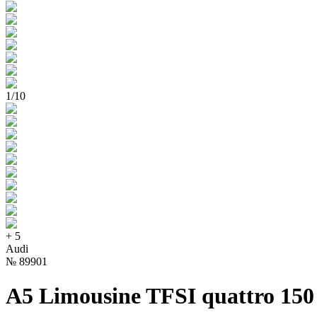
1
/
10
+
5
Audi
№
89901
A5 Limousine TFSI quattro 150