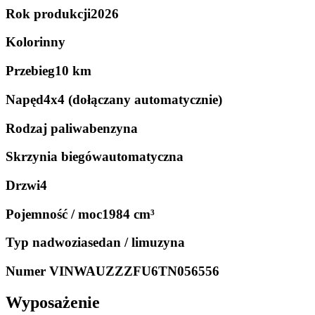
Rok produkcji
2026
Kolor
inny
Przebieg
10 km
Napęd
4x4 (dołączany automatycznie)
Rodzaj paliwa
benzyna
Skrzynia biegów
automatyczna
Drzwi
4
Pojemność / moc
1984 cm³
Typ nadwozia
sedan / limuzyna
Numer VIN
WAUZZZFU6TN056556
Wyposażenie