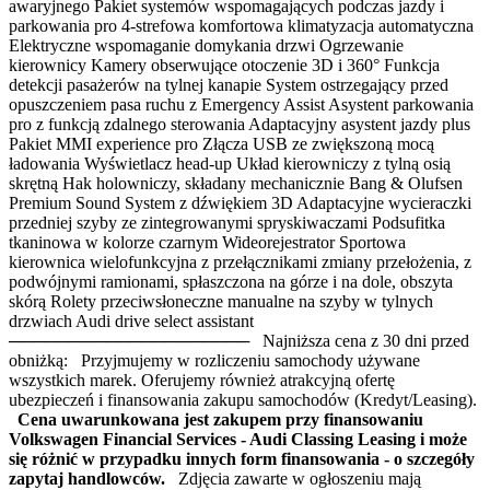
awaryjnego Pakiet systemów wspomagających podczas jazdy i
parkowania pro 4-strefowa komfortowa klimatyzacja automatyczna
Elektryczne wspomaganie domykania drzwi Ogrzewanie
kierownicy Kamery obserwujące otoczenie 3D i 360° Funkcja
detekcji pasażerów na tylnej kanapie System ostrzegający przed
opuszczeniem pasa ruchu z Emergency Assist Asystent parkowania
pro z funkcją zdalnego sterowania Adaptacyjny asystent jazdy plus
Pakiet MMI experience pro Złącza USB ze zwiększoną mocą
ładowania Wyświetlacz head-up Układ kierowniczy z tylną osią
skrętną Hak holowniczy, składany mechanicznie Bang & Olufsen
Premium Sound System z dźwiękiem 3D Adaptacyjne wycieraczki
przedniej szyby ze zintegrowanymi spryskiwaczami Podsufitka
tkaninowa w kolorze czarnym Wideorejestrator Sportowa
kierownica wielofunkcyjna z przełącznikami zmiany przełożenia, z
podwójnymi ramionami, spłaszczona na górze i na dole, obszyta
skórą Rolety przeciwsłoneczne manualne na szyby w tylnych
drzwiach Audi drive select assistant
──────────────────── Najniższa cena z 30 dni przed
obniżką: Przyjmujemy w rozliczeniu samochody używane
wszystkich marek. Oferujemy również atrakcyjną ofertę
ubezpieczeń i finansowania zakupu samochodów (Kredyt/Leasing).
Cena uwarunkowana jest zakupem przy finansowaniu
Volkswagen Financial Services - Audi Classing Leasing i może
się różnić w przypadku innych form finansowania - o szczegóły
zapytaj handlowców.
Zdjęcia zawarte w ogłoszeniu mają