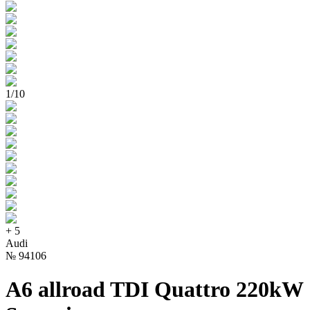
1
/
10
+
5
Audi
№
94106
A6 allroad TDI Quattro 220kW