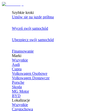
Szybkie kroki
Umów się na jazdę próbną
Wyceń swój samochód
Ubezpiecz swój samochód
Finansowanie
Marki
Wszystkie
Audi
Cupra
Volkswagen Osobowe
Volkswagen Dostawcze
Porsche
Skoda
MG Motor
BYD
Lokalizacje
Wszystkie
Częstochowa