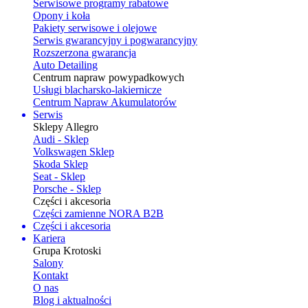
Serwisowe programy rabatowe
Opony i koła
Pakiety serwisowe i olejowe
Serwis gwarancyjny i pogwarancyjny
Rozszerzona gwarancja
Auto Detailing
Centrum napraw powypadkowych
Usługi blacharsko-lakiernicze
Centrum Napraw Akumulatorów
Serwis
Sklepy Allegro
Audi - Sklep
Volkswagen Sklep
Skoda Sklep
Seat - Sklep
Porsche - Sklep
Części i akcesoria
Części zamienne NORA B2B
Części i akcesoria
Kariera
Grupa Krotoski
Salony
Kontakt
O nas
Blog i aktualności