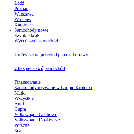
Łódź
Poznań
Warszawa
Wrocław
Katowice
Samochody nowe
Szybkie kroki
Wyceń swój samochód
Umów się na przegląd przedzakupowy
Ubezpiecz swój samochód
Finansowanie
Samochody używane w Grupie Krotoski
Marki
Wszystkie
Audi
Cupra
Volkswagen Osobowe
Volkswagen Dostawcze
Porsche
Seat