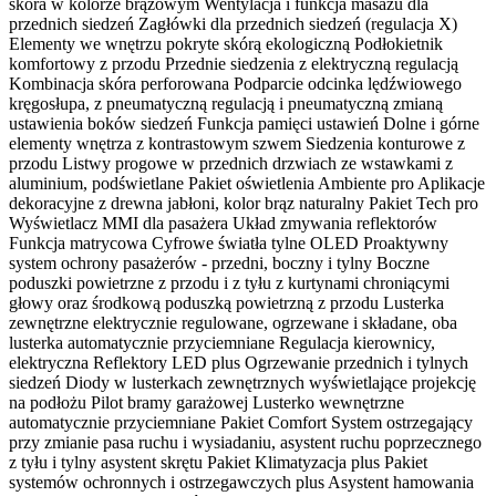
skóra w kolorze brązowym Wentylacja i funkcja masażu dla
przednich siedzeń Zagłówki dla przednich siedzeń (regulacja X)
Elementy we wnętrzu pokryte skórą ekologiczną Podłokietnik
komfortowy z przodu Przednie siedzenia z elektryczną regulacją
Kombinacja skóra perforowana Podparcie odcinka lędźwiowego
kręgosłupa, z pneumatyczną regulacją i pneumatyczną zmianą
ustawienia boków siedzeń Funkcja pamięci ustawień Dolne i górne
elementy wnętrza z kontrastowym szwem Siedzenia konturowe z
przodu Listwy progowe w przednich drzwiach ze wstawkami z
aluminium, podświetlane Pakiet oświetlenia Ambiente pro Aplikacje
dekoracyjne z drewna jabłoni, kolor brąz naturalny Pakiet Tech pro
Wyświetlacz MMI dla pasażera Układ zmywania reflektorów
Funkcja matrycowa Cyfrowe światła tylne OLED Proaktywny
system ochrony pasażerów - przedni, boczny i tylny Boczne
poduszki powietrzne z przodu i z tyłu z kurtynami chroniącymi
głowy oraz środkową poduszką powietrzną z przodu Lusterka
zewnętrzne elektrycznie regulowane, ogrzewane i składane, oba
lusterka automatycznie przyciemniane Regulacja kierownicy,
elektryczna Reflektory LED plus Ogrzewanie przednich i tylnych
siedzeń Diody w lusterkach zewnętrznych wyświetlające projekcję
na podłożu Pilot bramy garażowej Lusterko wewnętrzne
automatycznie przyciemniane Pakiet Comfort System ostrzegający
przy zmianie pasa ruchu i wysiadaniu, asystent ruchu poprzecznego
z tyłu i tylny asystent skrętu Pakiet Klimatyzacja plus Pakiet
systemów ochronnych i ostrzegawczych plus Asystent hamowania