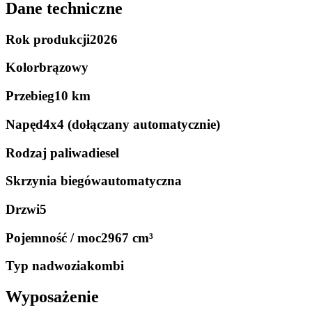
Dane techniczne
Rok produkcji
2026
Kolor
brązowy
Przebieg
10 km
Napęd
4x4 (dołączany automatycznie)
Rodzaj paliwa
diesel
Skrzynia biegów
automatyczna
Drzwi
5
Pojemność / moc
2967 cm³
Typ nadwozia
kombi
Wyposażenie