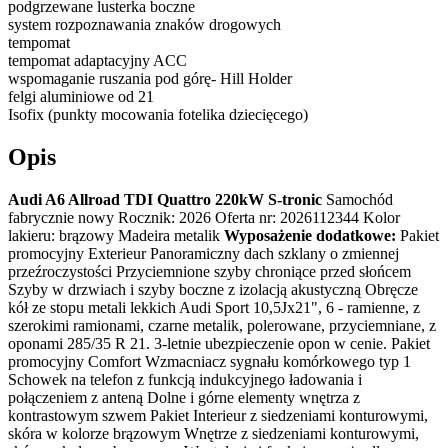
podgrzewane lusterka boczne
system rozpoznawania znaków drogowych
tempomat
tempomat adaptacyjny ACC
wspomaganie ruszania pod górę- Hill Holder
felgi aluminiowe od 21
Isofix (punkty mocowania fotelika dziecięcego)
Opis
Audi A6 Allroad TDI Quattro 220kW S-tronic
Samochód
fabrycznie nowy Rocznik: 2026 Oferta nr: 2026112344 Kolor
lakieru: brązowy Madeira metalik
Wyposażenie dodatkowe:
Pakiet
promocyjny Exterieur Panoramiczny dach szklany o zmiennej
przeźroczystości Przyciemnione szyby chroniące przed słońcem
Szyby w drzwiach i szyby boczne z izolacją akustyczną Obręcze
kół ze stopu metali lekkich Audi Sport 10,5Jx21", 6 - ramienne, z
szerokimi ramionami, czarne metalik, polerowane, przyciemniane, z
oponami 285/35 R 21. 3-letnie ubezpieczenie opon w cenie. Pakiet
promocyjny Comfort Wzmacniacz sygnału komórkowego typ 1
Schowek na telefon z funkcją indukcyjnego ładowania i
połączeniem z anteną Dolne i górne elementy wnętrza z
kontrastowym szwem Pakiet Interieur z siedzeniami konturowymi,
skóra w kolorze brązowym Wnętrze z siedzeniami konturowymi,