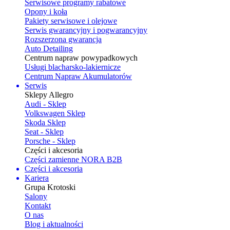
Serwisowe programy rabatowe
Opony i koła
Pakiety serwisowe i olejowe
Serwis gwarancyjny i pogwarancyjny
Rozszerzona gwarancja
Auto Detailing
Centrum napraw powypadkowych
Usługi blacharsko-lakiernicze
Centrum Napraw Akumulatorów
Serwis
Sklepy Allegro
Audi - Sklep
Volkswagen Sklep
Skoda Sklep
Seat - Sklep
Porsche - Sklep
Części i akcesoria
Części zamienne NORA B2B
Części i akcesoria
Kariera
Grupa Krotoski
Salony
Kontakt
O nas
Blog i aktualności