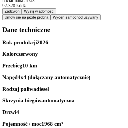
Niciarniana 51/53
92-320
Łódź
Zadzwoń
Wyślij wiadomość
Umów się na jazdę próbną
Wyceń samochód używany
Dane techniczne
Rok produkcji
2026
Kolor
czerwony
Przebieg
10 km
Napęd
4x4 (dołączany automatycznie)
Rodzaj paliwa
diesel
Skrzynia biegów
automatyczna
Drzwi
4
Pojemność / moc
1968 cm³