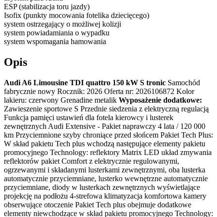
ESP (stabilizacja toru jazdy)
Isofix (punkty mocowania fotelika dziecięcego)
system ostrzegający o możliwej kolizji
system powiadamiania o wypadku
system wspomagania hamowania
Opis
Audi A6 Limousine TDI quattro 150 kW S tronic
Samochód
fabrycznie nowy Rocznik: 2026 Oferta nr: 2026106872 Kolor
lakieru: czerwony Grenadine metalik
Wyposażenie dodatkowe:
Zawieszenie sportowe S Przednie siedzenia z elektryczną regulacją
Funkcja pamięci ustawień dla fotela kierowcy i lusterek
zewnętrznych Audi Extensive - Pakiet naprawczy 4 lata / 120 000
km Przyciemnione szyby chroniące przed słońcem Pakiet Tech Plus:
W skład pakietu Tech plus wchodzą następujące elementy pakietu
promocyjnego Technology: reflektory Matrix LED układ zmywania
reflektorów pakiet Comfort z elektrycznie regulowanymi,
ogrzewanymi i składanymi lusterkami zewnętrznymi, oba lusterka
automatycznie przyciemniane, lusterko wewnętrzne automatycznie
przyciemniane, diody w lusterkach zewnętrznych wyświetlające
projekcję na podłożu 4-strefowa klimatyzacja komfortowa kamery
obserwujące otoczenie Pakiet Tech plus obejmuje dodatkowe
elementy niewchodzące w skład pakietu promocyjnego Technology: