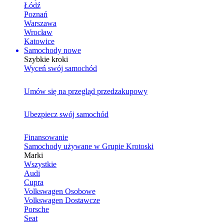
Łódź
Poznań
Warszawa
Wrocław
Katowice
Samochody nowe
Szybkie kroki
Wyceń swój samochód
Umów się na przegląd przedzakupowy
Ubezpiecz swój samochód
Finansowanie
Samochody używane w Grupie Krotoski
Marki
Wszystkie
Audi
Cupra
Volkswagen Osobowe
Volkswagen Dostawcze
Porsche
Seat