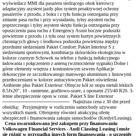
wyświetlacz MMI dla pasażera siedzącego obok kierowcy
adaptacyjny asystent jazdy plus system proaktywnej ochrony
pasażerów z przodu, z boku i z tyłu funkcja ostrzegania przy
zmianie pasa ruchu i przy wysiadaniu, tylny asystent ruchu
poprzecznego i tylny asystent skrętu funkcja ostrzegania przy
opuszczeniu pasa ruchu z Emergency Assist boczne poduszki
powietrzne z przodu i z tyłu oraz system kurtyn powietrznych
chroniących głowy i środkowa poduszka powietrzna między
przednimi siedzeniami Pakiet Comfort: Pakiet Interieur S z
siedzeniami sportowymi, kombinacja skóra/skóra ekologiczna w
kolorze czarnym Schowek na telefon z funkcją indukcyjnego
ładowania i połączeniem z anteną (wzmocnienie sygnału) Dolne i
górne elementy wnętrza z kontrastowym szwem Aplikacje
dekoracyjne ze szczotkowanego matowego aluminium z liniowymi
przetłoczeniami w kolorze antracytowym Pakiet oświetlenia
Ambiente plus Pakiet Exterieur: Obręcze kół ze stopu metali lekkich
8.5Jx20", 10 - ramienne, grafitowo-szare, z oponami 255/40 R20. 3-
letnie ubezpieczenie opon w cenie. Pakiet S line Exterieur
──────────────────── Najniższa cena z 30 dni przed
obniżką: Przyjmujemy w rozliczeniu samochody używane
wszystkich marek. Oferujemy również atrakcyjną ofertę
ubezpieczeń i finansowania zakupu samochodów (Kredyt/Leasing).
Cena uwarunkowana jest zakupem przy finansowaniu
Volkswagen Financial Services - Audi Classing Leasing i może
się różnić w przypadku innych form finansowania - o szczegóły