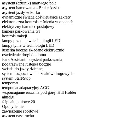
asystent (czujnik) martwego pola
asystent hamowania - Brake Assist
asystent jazdy w korku
dynamiczne światła doświetlające zakręty
elektroniczna kontrola ciśnienia w oponach
elektryczny hamulec postojowy
kamera parkowania tył
kontrola trakcji
lampy przednie w technologii LED
lampy tylne w technologii LED
lusterka boczne składane elektrycznie
oświetlenie drogi do domu
Park Assistant - asystent parkowania
podgrzewane lusterka boczne
światła do jazdy dziennej
system rozpoznawania znaków drogowych
system Start/Stop
tempomat
tempomat adaptacyjny ACC
wspomaganie ruszania pod górę- Hill Holder
alufelgi
felgi aluminiowe 20
Opony letnie
zawieszenie sportowe
asystent pasa ruchu