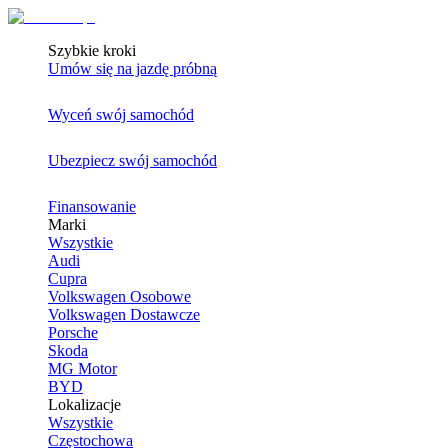
Szybkie kroki
Umów się na jazdę próbną
Wyceń swój samochód
Ubezpiecz swój samochód
Finansowanie
Marki
Wszystkie
Audi
Cupra
Volkswagen Osobowe
Volkswagen Dostawcze
Porsche
Skoda
MG Motor
BYD
Lokalizacje
Wszystkie
Częstochowa