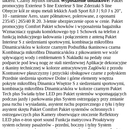
lakieru: Czarny Mythos metalik
Wyposażenie dodatkowe:
Pakiet
promocyjny Exterieur S line Exterieur S line Zderzaki S line
Obręcze kół ze stopu metali lekkich Audi Sport 8,0 J | 9,0 J x 20",
10 - ramienne Aero, szare półmatowe, polerowane, z oponami
235/45 | 265/40 R 20. 3-letnie ubezpieczenie opon w cenie. Pakiet
promocyjny Comfort Pakiet schowków i wyposażenia bagażnika
Wzmacniacz sygnału komórkowego typ 1 Schowek na telefon z
funkcją indukcyjnego ładowania i połączeniem z anteną Pakiet
Interieur S z siedzeniami sportowymi, kombinacja mikrofibra
Dinamica/skóra w kolorze czarnym Podsufitka tkaninowa czarna
Kombinacja mikrofibra Dinamica/skóra z pikowaniem we wzór
spływającej wody i emblematem S Nakładki na pedały oraz
podparcie pod lewą nogę ze stali nierdzewnej Aplikacje dekoracyjne
z tkaniny technicznej w kolorze antracytowym Zagłówki z przodu
Kontrastowe płaszczyzny i przyciski obsługowe czarne z połyskiem
Przednie siedzenia sportowe Dolne i górne elementy wnętrza
pokryte mikrofibrą Dinamica Wnętrze S z siedzeniami sportowymi,
kombinacja mikrofibra Dinamica/skóra w kolorze czarnym Pakiet
Tech plus Światła tylne LED pro Pakiet systemów wspomagających
podczas jazdy i parkowania plus System ostrzegający przy zmianie
pasa ruchu i wysiadaniu, asystent ruchu poprzecznego z tyłu i tylny
asystent skrętu Pakiet Comfort Pakiet systemów ochronnych i
ostrzegawczych plus Kamery obserwujące otoczenie Reflektory
LED plus e-tron sport sound Funkcja matrycowa Proaktywny
system ochrony pasażerów - przedni, boczny i tylny System