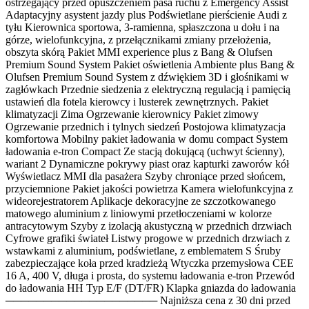
ostrzegający przed opuszczeniem pasa ruchu z Emergency Assist
Adaptacyjny asystent jazdy plus Podświetlane pierścienie Audi z
tyłu Kierownica sportowa, 3-ramienna, spłaszczona u dołu i na
górze, wielofunkcyjna, z przełącznikami zmiany przełożenia,
obszyta skórą Pakiet MMI experience plus z Bang & Olufsen
Premium Sound System Pakiet oświetlenia Ambiente plus Bang &
Olufsen Premium Sound System z dźwiękiem 3D i głośnikami w
zagłówkach Przednie siedzenia z elektryczną regulacją i pamięcią
ustawień dla fotela kierowcy i lusterek zewnętrznych. Pakiet
klimatyzacji Zima Ogrzewanie kierownicy Pakiet zimowy
Ogrzewanie przednich i tylnych siedzeń Postojowa klimatyzacja
komfortowa Mobilny pakiet ładowania w domu compact System
ładowania e-tron Compact Ze stacją dokującą (uchwyt ścienny),
wariant 2 Dynamiczne pokrywy piast oraz kapturki zaworów kół
Wyświetlacz MMI dla pasażera Szyby chroniące przed słońcem,
przyciemnione Pakiet jakości powietrza Kamera wielofunkcyjna z
wideorejestratorem Aplikacje dekoracyjne ze szczotkowanego
matowego aluminium z liniowymi przetłoczeniami w kolorze
antracytowym Szyby z izolacją akustyczną w przednich drzwiach
Cyfrowe grafiki świateł Listwy progowe w przednich drzwiach z
wstawkami z aluminium, podświetlane, z emblematem S Śruby
zabezpieczające koła przed kradzieżą Wtyczka przemysłowa CEE
16 A, 400 V, długa i prosta, do systemu ładowania e-tron Przewód
do ładowania HH Typ E/F (DT/FR) Klapka gniazda do ładowania
──────────────────── Najniższa cena z 30 dni przed