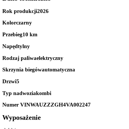
Rok produkcji
2026
Kolor
czarny
Przebieg
10 km
Napęd
tylny
Rodzaj paliwa
elektryczny
Skrzynia biegów
automatyczna
Drzwi
5
Typ nadwozia
kombi
Numer VIN
WAUZZZGH4VA002247
Wyposażenie