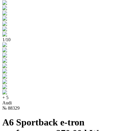
1
/
10
+
5
Audi
№
88329
A6 Sportback e-tron