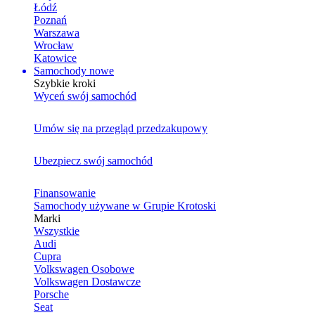
Łódź
Poznań
Warszawa
Wrocław
Katowice
Samochody nowe
Szybkie kroki
Wyceń swój samochód
Umów się na przegląd przedzakupowy
Ubezpiecz swój samochód
Finansowanie
Samochody używane w Grupie Krotoski
Marki
Wszystkie
Audi
Cupra
Volkswagen Osobowe
Volkswagen Dostawcze
Porsche
Seat