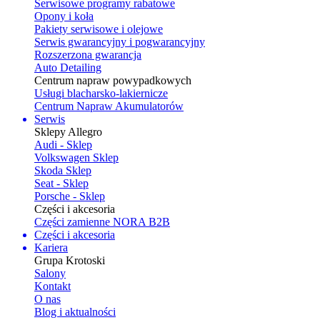
Serwisowe programy rabatowe
Opony i koła
Pakiety serwisowe i olejowe
Serwis gwarancyjny i pogwarancyjny
Rozszerzona gwarancja
Auto Detailing
Centrum napraw powypadkowych
Usługi blacharsko-lakiernicze
Centrum Napraw Akumulatorów
Serwis
Sklepy Allegro
Audi - Sklep
Volkswagen Sklep
Skoda Sklep
Seat - Sklep
Porsche - Sklep
Części i akcesoria
Części zamienne NORA B2B
Części i akcesoria
Kariera
Grupa Krotoski
Salony
Kontakt
O nas
Blog i aktualności