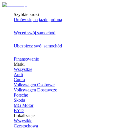
Szybkie kroki
Umów się na jazdę próbną
Wyceń swój samochód
Ubezpiecz swój samochód
Finansowanie
Marki
Wszystkie
Audi
Cupra
Volkswagen Osobowe
Volkswagen Dostawcze
Porsche
Skoda
MG Motor
BYD
Lokalizacje
Wszystkie
Częstochowa