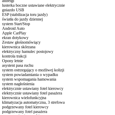
alufelgi
lusterka boczne ustawiane elektrycznie
gniazdo USB
ESP (stabilizacja toru jazdy)
światła do jazdy dziennej
system Start/Stop
Android Auto
Apple CarPlay
ekran dotykowy
Zestaw głośnomówiący
kierownica skórzana
elektryczny hamulec postojowy
kontrola trakcji
Opony letnie
asystent pasa ruchu
system ostrzegający o możliwej kolizji
system powiadamiania o wypadku
system wspomagania hamowania
system nagłośnienia
elektrycznie ustawiany fotel kierowcy
elektrycznie ustawiany fotel pasażera
kierownica wielofunkcyjna
klimatyzacja automatyczna, 3 strefowa
podgrzewany fotel kierowcy
podgrzewany fotel pasażera