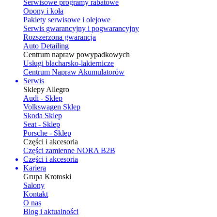
Serwisowe programy rabatowe
Opony i koła
Pakiety serwisowe i olejowe
Serwis gwarancyjny i pogwarancyjny
Rozszerzona gwarancja
Auto Detailing
Centrum napraw powypadkowych
Usługi blacharsko-lakiernicze
Centrum Napraw Akumulatorów
Serwis
Sklepy Allegro
Audi - Sklep
Volkswagen Sklep
Skoda Sklep
Seat - Sklep
Porsche - Sklep
Części i akcesoria
Części zamienne NORA B2B
Części i akcesoria
Kariera
Grupa Krotoski
Salony
Kontakt
O nas
Blog i aktualności