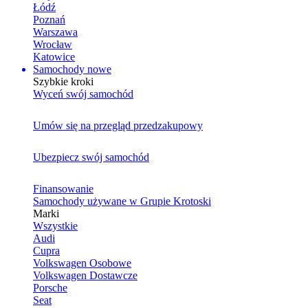
Łódź
Poznań
Warszawa
Wrocław
Katowice
Samochody nowe
Szybkie kroki
Wyceń swój samochód
Umów się na przegląd przedzakupowy
Ubezpiecz swój samochód
Finansowanie
Samochody używane w Grupie Krotoski
Marki
Wszystkie
Audi
Cupra
Volkswagen Osobowe
Volkswagen Dostawcze
Porsche
Seat