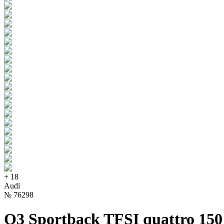
+
18
Audi
№
76298
Q3 Sportback TFSI quattro 150