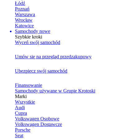
Łódź
Poznań
Warszawa
Wrocław
Katowice
Samochody nowe
Szybkie kroki
Wyceń swój samochód
Umów się na przegląd przedzakupowy
Ubezpiecz swój samochód
Finansowanie
Samochody używane w Grupie Krotoski
Marki
Wszystkie
Audi
Cupra
Volkswagen Osobowe
Volkswagen Dostawcze
Porsche
Seat