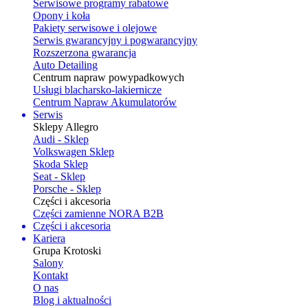
Serwisowe programy rabatowe
Opony i koła
Pakiety serwisowe i olejowe
Serwis gwarancyjny i pogwarancyjny
Rozszerzona gwarancja
Auto Detailing
Centrum napraw powypadkowych
Usługi blacharsko-lakiernicze
Centrum Napraw Akumulatorów
Serwis
Sklepy Allegro
Audi - Sklep
Volkswagen Sklep
Skoda Sklep
Seat - Sklep
Porsche - Sklep
Części i akcesoria
Części zamienne NORA B2B
Części i akcesoria
Kariera
Grupa Krotoski
Salony
Kontakt
O nas
Blog i aktualności