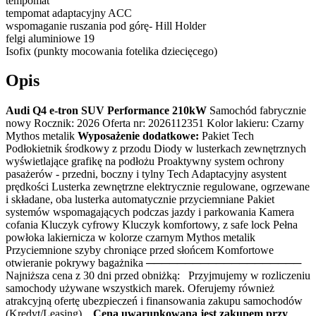
tempomat
tempomat adaptacyjny ACC
wspomaganie ruszania pod górę- Hill Holder
felgi aluminiowe 19
Isofix (punkty mocowania fotelika dziecięcego)
Opis
Audi Q4 e-tron SUV Performance 210kW
Samochód fabrycznie
nowy Rocznik: 2026 Oferta nr: 2026112351 Kolor lakieru: Czarny
Mythos metalik
Wyposażenie dodatkowe:
Pakiet Tech
Podłokietnik środkowy z przodu Diody w lusterkach zewnętrznych
wyświetlające grafikę na podłożu Proaktywny system ochrony
pasażerów - przedni, boczny i tylny Tech Adaptacyjny asystent
prędkości Lusterka zewnętrzne elektrycznie regulowane, ogrzewane
i składane, oba lusterka automatycznie przyciemniane Pakiet
systemów wspomagających podczas jazdy i parkowania Kamera
cofania Kluczyk cyfrowy Kluczyk komfortowy, z safe lock Pełna
powłoka lakiernicza w kolorze czarnym Mythos metalik
Przyciemnione szyby chroniące przed słońcem Komfortowe
otwieranie pokrywy bagażnika ────────────────────
Najniższa cena z 30 dni przed obniżką: Przyjmujemy w rozliczeniu
samochody używane wszystkich marek. Oferujemy również
atrakcyjną ofertę ubezpieczeń i finansowania zakupu samochodów
(Kredyt/Leasing).
Cena uwarunkowana jest zakupem przy