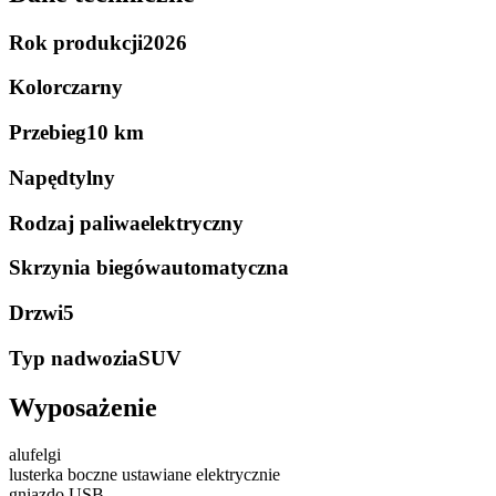
Rok produkcji
2026
Kolor
czarny
Przebieg
10 km
Napęd
tylny
Rodzaj paliwa
elektryczny
Skrzynia biegów
automatyczna
Drzwi
5
Typ nadwozia
SUV
Wyposażenie
alufelgi
lusterka boczne ustawiane elektrycznie
gniazdo USB