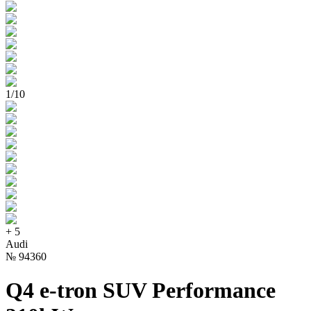
1
/
10
+
5
Audi
№
94360
Q4 e-tron SUV Performance