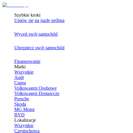
Szybkie kroki
Umów się na jazdę próbną
Wyceń swój samochód
Ubezpiecz swój samochód
Finansowanie
Marki
Wszystkie
Audi
Cupra
Volkswagen Osobowe
Volkswagen Dostawcze
Porsche
Skoda
MG Motor
BYD
Lokalizacje
Wszystkie
Częstochowa