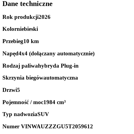
Dane techniczne
Rok produkcji
2026
Kolor
niebieski
Przebieg
10 km
Napęd
4x4 (dołączany automatycznie)
Rodzaj paliwa
hybryda Plug-in
Skrzynia biegów
automatyczna
Drzwi
5
Pojemność / moc
1984 cm³
Typ nadwozia
SUV
Numer VIN
WAUZZZGU5T2059612