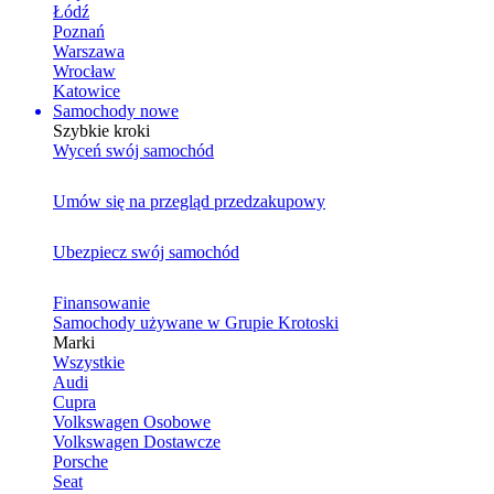
Łódź
Poznań
Warszawa
Wrocław
Katowice
Samochody nowe
Szybkie kroki
Wyceń swój samochód
Umów się na przegląd przedzakupowy
Ubezpiecz swój samochód
Finansowanie
Samochody używane w Grupie Krotoski
Marki
Wszystkie
Audi
Cupra
Volkswagen Osobowe
Volkswagen Dostawcze
Porsche
Seat