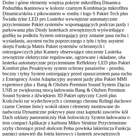
Dolne i górne elementy wnętrza pokryte mikrofibrą Dinamica
Podsufitka tkaninowa w kolorze czarnym Kombinacja mikrofibra
Dinamica/skóra z pikowaniem w romby i logo S Pakiet Tech plus
Światła tylne LED pro Lusterko wewnętrzne automatycznie
przyciemniane Pakiet systemów wspomagających podczas jazdy i
parkowania plus Diody lusterkach zewnętrznych wyświetlające
grafikę na podłożu System ostrzegający przy zmianie pasa ruchu i
wysiadaniu, asystent ruchu poprzecznego z tyłu i tylny asystent
skrętu Funkcja Matrix Pakiet systemów ochronnych i
ostrzegawczych plus Kamery obserwujące otoczenie Lusterka
zewnętrzne elektrycznie regulowane, ogrzewane i składane, oba
lusterka automatycznie przyciemniane Reflektory LED plus Pakiet
Komfort plus Proaktywny system ochrony pasażerów - przedni,
boczny i tylny System ostrzegający przed opuszczeniem pasa ruchu
z Emergency Assist Adaptacyjny asystent jazdy plus Pakiet MMI
experience plus z Bang & Olufsen Premium Sound System Złącza
USB ze zwiększoną mocą ładowania Bang & Olufsen Premium
Sound System z dźwiękiem 3D Pakiet optyczny Czerń plus
Końcówki rur wydechowych z ciemnego chromu Relingi dachowe
czarne Ciemne listwy wokół okien i elementy montowane do
nadwozia Dynamiczne pokrywy piast oraz kapturki zaworów kół
Dach szklany panoramiczny Hak holowniczy System ładowania e-
tron compact Aplikacje z karbonu Mikro Struktur Przyciemnione
szyby chroniące przed słońcem Pełna powłoka lakiernicza Funkcja
pamięci ustawień dla fotela kierowcy i lusterek zewnętrznych