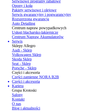
Serwisowe programy rabatowe
Opony i koła
Pakiety serwisowe i olejowe
Serwis gwarancyjny i pogwarancyjny
Rozszerzona gwarancja
Auto Detailing
Centrum napraw powypadkowych
Usługi blacharsko-lakiernicze
Centrum Napraw Akumulatorów
Serwis
Sklepy Allegro
Audi - Sklep
Volkswagen Sklep
Skoda Sklep
Seat - Sklep
Porsche - Sklep
Części i akcesoria
Części zamienne NORA B2B
Części i akcesoria
Kariera
Grupa Krotoski
Salony
Kontakt
O nas
Blog i aktualności