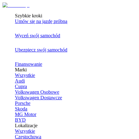
Szybkie kroki
Umów się na jazdę próbną
Wyceń swój samochód
Ubezpiecz swój samochód
Finansowanie
Marki
Wszystkie
Audi
Cupra
Volkswagen Osobowe
Volkswagen Dostawcze
Porsche
Skoda
MG Motor
BYD
Lokalizacje
Wszystkie
Częstochowa