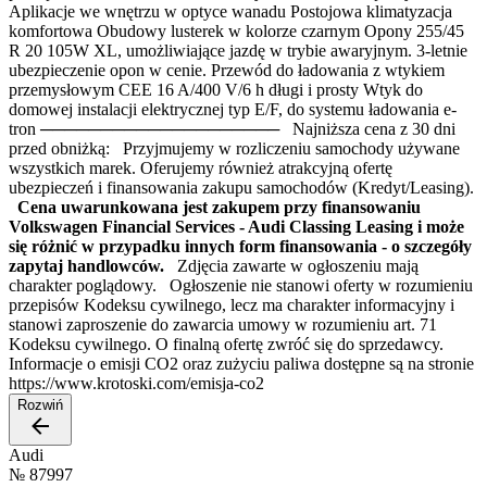
Aplikacje we wnętrzu w optyce wanadu Postojowa klimatyzacja
komfortowa Obudowy lusterek w kolorze czarnym Opony 255/45
R 20 105W XL, umożliwiające jazdę w trybie awaryjnym. 3-letnie
ubezpieczenie opon w cenie. Przewód do ładowania z wtykiem
przemysłowym CEE 16 A/400 V/6 h długi i prosty Wtyk do
domowej instalacji elektrycznej typ E/F, do systemu ładowania e-
tron ──────────────────── Najniższa cena z 30 dni
przed obniżką: Przyjmujemy w rozliczeniu samochody używane
wszystkich marek. Oferujemy również atrakcyjną ofertę
ubezpieczeń i finansowania zakupu samochodów (Kredyt/Leasing).
Cena uwarunkowana jest zakupem przy finansowaniu
Volkswagen Financial Services - Audi Classing Leasing i może
się różnić w przypadku innych form finansowania - o szczegóły
zapytaj handlowców.
Zdjęcia zawarte w ogłoszeniu mają
charakter poglądowy. Ogłoszenie nie stanowi oferty w rozumieniu
przepisów Kodeksu cywilnego, lecz ma charakter informacyjny i
stanowi zaproszenie do zawarcia umowy w rozumieniu art. 71
Kodeksu cywilnego. O finalną ofertę zwróć się do sprzedawcy.
Informacje o emisji CO2 oraz zużyciu paliwa dostępne są na stronie
https://www.krotoski.com/emisja-co2
Rozwiń
Audi
№
87997