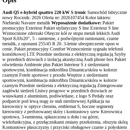
Audi Q5 e-hybrid quattro 220 kW S tronic
Samochód fabrycznie
nowy Rocznik: 2026 Oferta nr: 2026107454 Kolor lakieru:
Niebieski Navarre metalik
Wyposażenie dodatkowe:
Pakiet
promocyjny Exterieur Pakiet stylistyczny S line Exterieur S line
Wzmocnione zderzaki Obręcze kół ze stopu metali lekkich Audi
Sport 8,0Jx20", 5 - ramienne, z podwójnymi ramionami, czarne
metalik, z oponami 255/45 R 20. 3-letnie ubezpieczenie opon w
cenie. Pakiet promocyjny Comfort Wzmocnienie sygnału telefonii
komórkowej LTE Przednie siedzenia z elektryczną regulacją Szyby
w przednich drzwiach z izolacją akustyczną Audi phone box Pakiet
oświetlenia Ambiente plus Pakiet Interieur S z siedzeniami
sportowymi, kombinacja mikrofibra Dinamica/skóra w kolorze
czarnym Fotele sportowe z przodu Wnętrze z siedzeniami
sportowymi, kombinacja mikrofibra Dinamica/skóra w kolorze
czarnym Przednie siedzenia z elektryczną regulacją Zintegrowane
zagłówki siedzeń Listwy progowe w przednich drzwiach ze
wstawkami z aluminium, podświetlane, z logo S Pedały oraz
podparcie pod lewą nogę ze stali nierdzewnej Aplikacja na
kierownicy w optyce chromu, emblemat S, boczne segmenty
kierownicy z perforowanej skóry i kontrastowy szew Kierownica
sportowa, 3-ramienna, spłaszczona u dołu i na górze,
wielofunkcyjna, z przełącznikami zmiany przełożenia, obszyta skórą
Kontrastowe płaszczyzny i przyciski obsługowe czarne z połyskiem