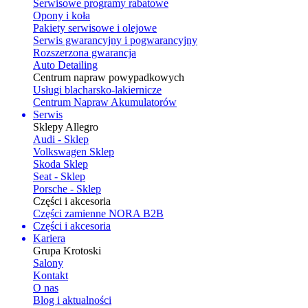
Serwisowe programy rabatowe
Opony i koła
Pakiety serwisowe i olejowe
Serwis gwarancyjny i pogwarancyjny
Rozszerzona gwarancja
Auto Detailing
Centrum napraw powypadkowych
Usługi blacharsko-lakiernicze
Centrum Napraw Akumulatorów
Serwis
Sklepy Allegro
Audi - Sklep
Volkswagen Sklep
Skoda Sklep
Seat - Sklep
Porsche - Sklep
Części i akcesoria
Części zamienne NORA B2B
Części i akcesoria
Kariera
Grupa Krotoski
Salony
Kontakt
O nas
Blog i aktualności