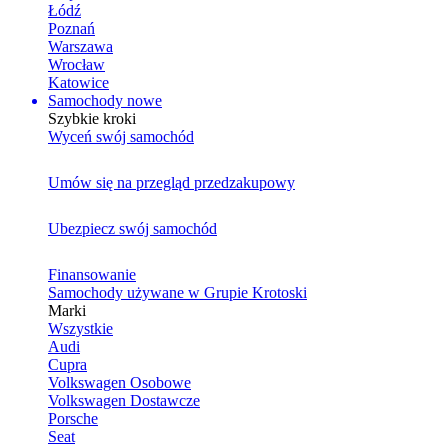
Łódź
Poznań
Warszawa
Wrocław
Katowice
Samochody nowe
Szybkie kroki
Wyceń swój samochód
Umów się na przegląd przedzakupowy
Ubezpiecz swój samochód
Finansowanie
Samochody używane w Grupie Krotoski
Marki
Wszystkie
Audi
Cupra
Volkswagen Osobowe
Volkswagen Dostawcze
Porsche
Seat