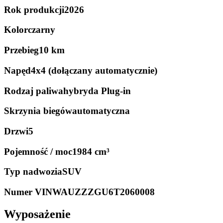
Rok produkcji
2026
Kolor
czarny
Przebieg
10 km
Napęd
4x4 (dołączany automatycznie)
Rodzaj paliwa
hybryda Plug-in
Skrzynia biegów
automatyczna
Drzwi
5
Pojemność / moc
1984 cm³
Typ nadwozia
SUV
Numer VIN
WAUZZZGU6T2060008
Wyposażenie