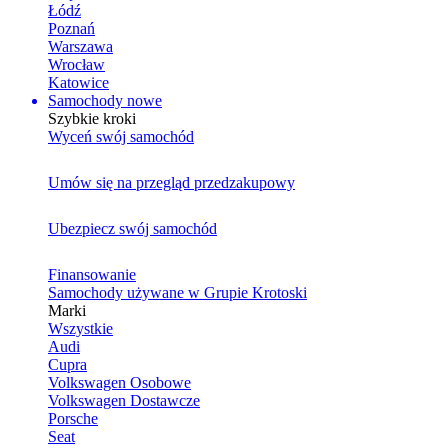
Łódź
Poznań
Warszawa
Wrocław
Katowice
Samochody nowe
Szybkie kroki
Wyceń swój samochód
Umów się na przegląd przedzakupowy
Ubezpiecz swój samochód
Finansowanie
Samochody używane w Grupie Krotoski
Marki
Wszystkie
Audi
Cupra
Volkswagen Osobowe
Volkswagen Dostawcze
Porsche
Seat