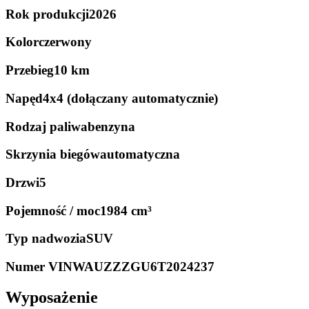
Rok produkcji
2026
Kolor
czerwony
Przebieg
10 km
Napęd
4x4 (dołączany automatycznie)
Rodzaj paliwa
benzyna
Skrzynia biegów
automatyczna
Drzwi
5
Pojemność / moc
1984 cm³
Typ nadwozia
SUV
Numer VIN
WAUZZZGU6T2024237
Wyposażenie