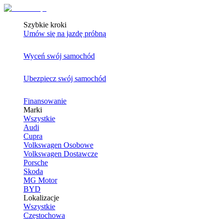
Szybkie kroki
Umów się na jazdę próbną
Wyceń swój samochód
Ubezpiecz swój samochód
Finansowanie
Marki
Wszystkie
Audi
Cupra
Volkswagen Osobowe
Volkswagen Dostawcze
Porsche
Skoda
MG Motor
BYD
Lokalizacje
Wszystkie
Częstochowa