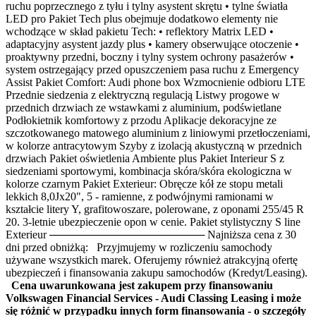
ruchu poprzecznego z tyłu i tylny asystent skrętu • tylne światła
LED pro Pakiet Tech plus obejmuje dodatkowo elementy nie
wchodzące w skład pakietu Tech: • reflektory Matrix LED •
adaptacyjny asystent jazdy plus • kamery obserwujące otoczenie •
proaktywny przedni, boczny i tylny system ochrony pasażerów •
system ostrzegający przed opuszczeniem pasa ruchu z Emergency
Assist Pakiet Comfort: Audi phone box Wzmocnienie odbioru LTE
Przednie siedzenia z elektryczną regulacją Listwy progowe w
przednich drzwiach ze wstawkami z aluminium, podświetlane
Podłokietnik komfortowy z przodu Aplikacje dekoracyjne ze
szczotkowanego matowego aluminium z liniowymi przetłoczeniami,
w kolorze antracytowym Szyby z izolacją akustyczną w przednich
drzwiach Pakiet oświetlenia Ambiente plus Pakiet Interieur S z
siedzeniami sportowymi, kombinacja skóra/skóra ekologiczna w
kolorze czarnym Pakiet Exterieur: Obręcze kół ze stopu metali
lekkich 8,0Jx20", 5 - ramienne, z podwójnymi ramionami w
kształcie litery Y, grafitowoszare, polerowane, z oponami 255/45 R
20. 3-letnie ubezpieczenie opon w cenie. Pakiet stylistyczny S line
Exterieur ──────────────────── Najniższa cena z 30
dni przed obniżką: Przyjmujemy w rozliczeniu samochody
używane wszystkich marek. Oferujemy również atrakcyjną ofertę
ubezpieczeń i finansowania zakupu samochodów (Kredyt/Leasing).
Cena uwarunkowana jest zakupem przy finansowaniu
Volkswagen Financial Services - Audi Classing Leasing i może
się różnić w przypadku innych form finansowania - o szczegóły