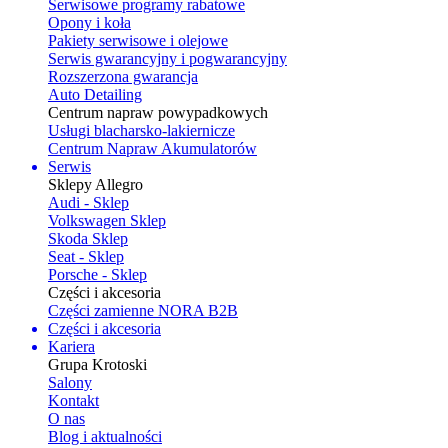
Serwisowe programy rabatowe
Opony i koła
Pakiety serwisowe i olejowe
Serwis gwarancyjny i pogwarancyjny
Rozszerzona gwarancja
Auto Detailing
Centrum napraw powypadkowych
Usługi blacharsko-lakiernicze
Centrum Napraw Akumulatorów
Serwis
Sklepy Allegro
Audi - Sklep
Volkswagen Sklep
Skoda Sklep
Seat - Sklep
Porsche - Sklep
Części i akcesoria
Części zamienne NORA B2B
Części i akcesoria
Kariera
Grupa Krotoski
Salony
Kontakt
O nas
Blog i aktualności