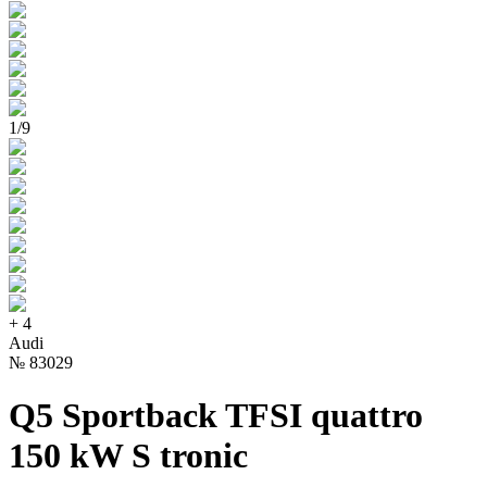
1
/
9
+
4
Audi
№
83029
Q5 Sportback TFSI quattro
150 kW S tronic