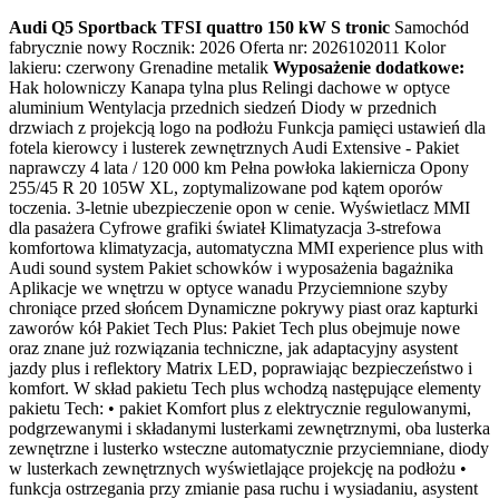
Audi Q5 Sportback TFSI quattro 150 kW S tronic
Samochód
fabrycznie nowy Rocznik: 2026 Oferta nr: 2026102011 Kolor
lakieru: czerwony Grenadine metalik
Wyposażenie dodatkowe:
Hak holowniczy Kanapa tylna plus Relingi dachowe w optyce
aluminium Wentylacja przednich siedzeń Diody w przednich
drzwiach z projekcją logo na podłożu Funkcja pamięci ustawień dla
fotela kierowcy i lusterek zewnętrznych Audi Extensive - Pakiet
naprawczy 4 lata / 120 000 km Pełna powłoka lakiernicza Opony
255/45 R 20 105W XL, zoptymalizowane pod kątem oporów
toczenia. 3-letnie ubezpieczenie opon w cenie. Wyświetlacz MMI
dla pasażera Cyfrowe grafiki świateł Klimatyzacja 3-strefowa
komfortowa klimatyzacja, automatyczna MMI experience plus with
Audi sound system Pakiet schowków i wyposażenia bagażnika
Aplikacje we wnętrzu w optyce wanadu Przyciemnione szyby
chroniące przed słońcem Dynamiczne pokrywy piast oraz kapturki
zaworów kół Pakiet Tech Plus: Pakiet Tech plus obejmuje nowe
oraz znane już rozwiązania techniczne, jak adaptacyjny asystent
jazdy plus i reflektory Matrix LED, poprawiając bezpieczeństwo i
komfort. W skład pakietu Tech plus wchodzą następujące elementy
pakietu Tech: • pakiet Komfort plus z elektrycznie regulowanymi,
podgrzewanymi i składanymi lusterkami zewnętrznymi, oba lusterka
zewnętrzne i lusterko wsteczne automatycznie przyciemniane, diody
w lusterkach zewnętrznych wyświetlające projekcję na podłożu •
funkcja ostrzegania przy zmianie pasa ruchu i wysiadaniu, asystent