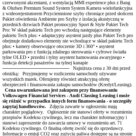
czerwonymi akcentami, z wentylacją MMI experience plus z Bang
& Olufsen Premium Sound System System Kamera wielofunkcyjna
z wideorejestratorem Przyciemnione szyby chroniące przed słońcem
Pakiet oświetlenia Ambiente pro Szyby z izolacją akustyczną w
przednich drzwiach Pakiet promocyjny Sport & Style Pakiet Tech
Pro: W skład pakietu Tech pro wchodzą następujące elementy
pakietu Tech plus: • adaptacyjny asystent jazdy plus Pakiet Tech pro
obejmuje dodatkowo elementy nie wchodzące w skład pakietu Tech
plus: • kamery obserwujące otoczenie 3D i 360° • asystent
parkowania pro z funkcją zdalnego sterowania • cyfrowe światła
tylne OLED • przedni i tylny asystent hamowania awaryjnego •
funkcja detekcji pasażerów na tylnej kanapie
──────────────────── Najniższa cena z 30 dni przed
obniżką: Przyjmujemy w rozliczeniu samochody używane
wszystkich marek. Oferujemy również atrakcyjną ofertę
ubezpieczeń i finansowania zakupu samochodów (Kredyt/Leasing).
Cena uwarunkowana jest zakupem przy finansowaniu
Volkswagen Financial Services - Audi Classing Leasing i może
się różnić w przypadku innych form finansowania - o szczegóły
zapytaj handlowców.
Zdjęcia zawarte w ogłoszeniu mają
charakter poglądowy. Ogłoszenie nie stanowi oferty w rozumieniu
przepisów Kodeksu cywilnego, lecz ma charakter informacyjny i
stanowi zaproszenie do zawarcia umowy w rozumieniu art. 71
Kodeksu cywilnego. O finalną ofertę zwróć się do sprzedawcy.
Informacje o emisji CO2 oraz zużyciu paliwa dostępne są na stronie