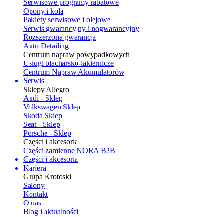
Serwisowe programy rabatowe
Opony i koła
Pakiety serwisowe i olejowe
Serwis gwarancyjny i pogwarancyjny
Rozszerzona gwarancja
Auto Detailing
Centrum napraw powypadkowych
Usługi blacharsko-lakiernicze
Centrum Napraw Akumulatorów
Serwis
Sklepy Allegro
Audi - Sklep
Volkswagen Sklep
Skoda Sklep
Seat - Sklep
Porsche - Sklep
Części i akcesoria
Części zamienne NORA B2B
Części i akcesoria
Kariera
Grupa Krotoski
Salony
Kontakt
O nas
Blog i aktualności