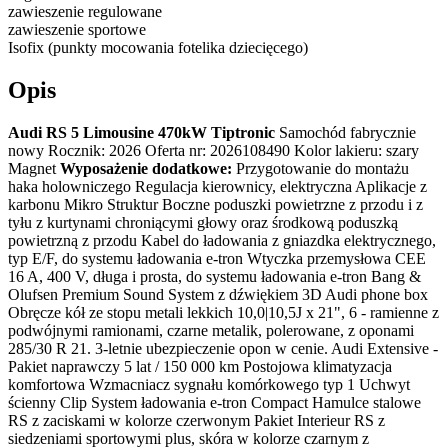
zawieszenie regulowane
zawieszenie sportowe
Isofix (punkty mocowania fotelika dziecięcego)
Opis
Audi RS 5 Limousine 470kW Tiptronic
Samochód fabrycznie
nowy Rocznik: 2026 Oferta nr: 2026108490 Kolor lakieru: szary
Magnet
Wyposażenie dodatkowe:
Przygotowanie do montażu
haka holowniczego Regulacja kierownicy, elektryczna Aplikacje z
karbonu Mikro Struktur Boczne poduszki powietrzne z przodu i z
tyłu z kurtynami chroniącymi głowy oraz środkową poduszką
powietrzną z przodu Kabel do ładowania z gniazdka elektrycznego,
typ E/F, do systemu ładowania e-tron Wtyczka przemysłowa CEE
16 A, 400 V, długa i prosta, do systemu ładowania e-tron Bang &
Olufsen Premium Sound System z dźwiękiem 3D Audi phone box
Obręcze kół ze stopu metali lekkich 10,0|10,5J x 21", 6 - ramienne z
podwójnymi ramionami, czarne metalik, polerowane, z oponami
285/30 R 21. 3-letnie ubezpieczenie opon w cenie. Audi Extensive -
Pakiet naprawczy 5 lat / 150 000 km Postojowa klimatyzacja
komfortowa Wzmacniacz sygnału komórkowego typ 1 Uchwyt
ścienny Clip System ładowania e-tron Compact Hamulce stalowe
RS z zaciskami w kolorze czerwonym Pakiet Interieur RS z
siedzeniami sportowymi plus, skóra w kolorze czarnym z