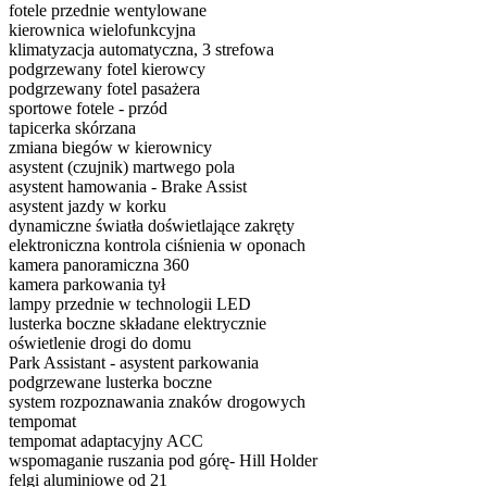
fotele przednie wentylowane
kierownica wielofunkcyjna
klimatyzacja automatyczna, 3 strefowa
podgrzewany fotel kierowcy
podgrzewany fotel pasażera
sportowe fotele - przód
tapicerka skórzana
zmiana biegów w kierownicy
asystent (czujnik) martwego pola
asystent hamowania - Brake Assist
asystent jazdy w korku
dynamiczne światła doświetlające zakręty
elektroniczna kontrola ciśnienia w oponach
kamera panoramiczna 360
kamera parkowania tył
lampy przednie w technologii LED
lusterka boczne składane elektrycznie
oświetlenie drogi do domu
Park Assistant - asystent parkowania
podgrzewane lusterka boczne
system rozpoznawania znaków drogowych
tempomat
tempomat adaptacyjny ACC
wspomaganie ruszania pod górę- Hill Holder
felgi aluminiowe od 21