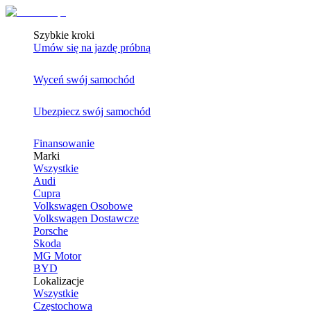
Szybkie kroki
Umów się na jazdę próbną
Wyceń swój samochód
Ubezpiecz swój samochód
Finansowanie
Marki
Wszystkie
Audi
Cupra
Volkswagen Osobowe
Volkswagen Dostawcze
Porsche
Skoda
MG Motor
BYD
Lokalizacje
Wszystkie
Częstochowa