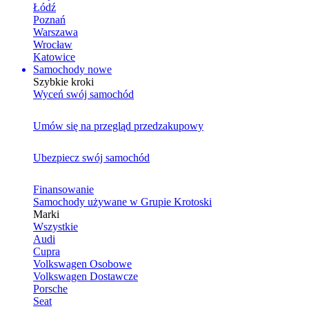
Łódź
Poznań
Warszawa
Wrocław
Katowice
Samochody nowe
Szybkie kroki
Wyceń swój samochód
Umów się na przegląd przedzakupowy
Ubezpiecz swój samochód
Finansowanie
Samochody używane w Grupie Krotoski
Marki
Wszystkie
Audi
Cupra
Volkswagen Osobowe
Volkswagen Dostawcze
Porsche
Seat