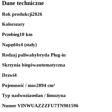
Dane techniczne
Rok produkcji
2026
Kolor
szary
Przebieg
10 km
Napęd
4x4 (stały)
Rodzaj paliwa
hybryda Plug-in
Skrzynia biegów
automatyczna
Drzwi
4
Pojemność / moc
2894 cm³
Typ nadwozia
sedan / limuzyna
Numer VIN
WUAZZZFU7TN901596