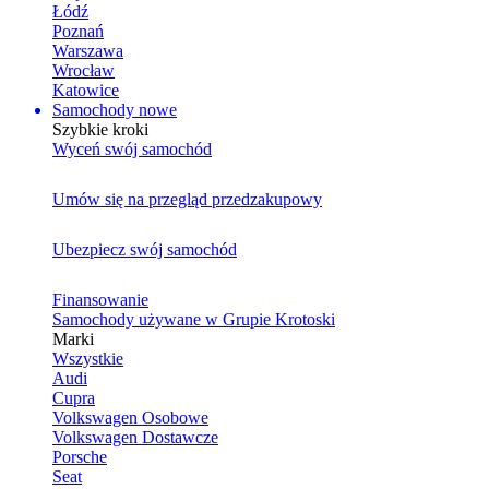
Łódź
Poznań
Warszawa
Wrocław
Katowice
Samochody nowe
Szybkie kroki
Wyceń swój samochód
Umów się na przegląd przedzakupowy
Ubezpiecz swój samochód
Finansowanie
Samochody używane w Grupie Krotoski
Marki
Wszystkie
Audi
Cupra
Volkswagen Osobowe
Volkswagen Dostawcze
Porsche
Seat