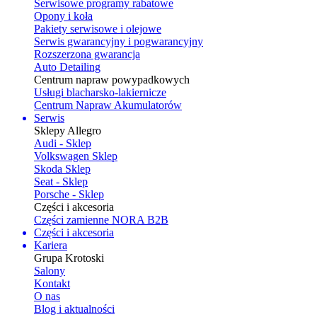
Serwisowe programy rabatowe
Opony i koła
Pakiety serwisowe i olejowe
Serwis gwarancyjny i pogwarancyjny
Rozszerzona gwarancja
Auto Detailing
Centrum napraw powypadkowych
Usługi blacharsko-lakiernicze
Centrum Napraw Akumulatorów
Serwis
Sklepy Allegro
Audi - Sklep
Volkswagen Sklep
Skoda Sklep
Seat - Sklep
Porsche - Sklep
Części i akcesoria
Części zamienne NORA B2B
Części i akcesoria
Kariera
Grupa Krotoski
Salony
Kontakt
O nas
Blog i aktualności