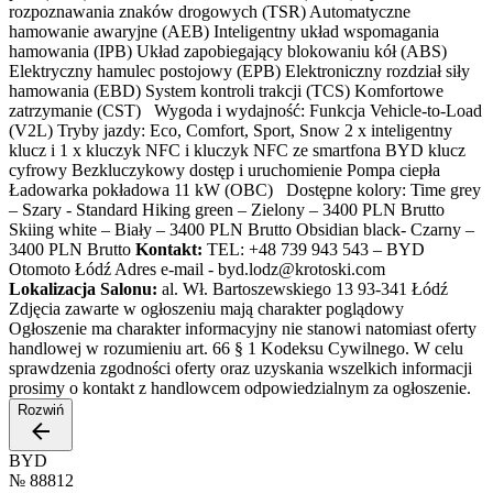
rozpoznawania znaków drogowych (TSR) Automatyczne
hamowanie awaryjne (AEB) Inteligentny układ wspomagania
hamowania (IPB) Układ zapobiegający blokowaniu kół (ABS)
Elektryczny hamulec postojowy (EPB) Elektroniczny rozdział siły
hamowania (EBD) System kontroli trakcji (TCS) Komfortowe
zatrzymanie (CST) Wygoda i wydajność: Funkcja Vehicle-to-Load
(V2L) Tryby jazdy: Eco, Comfort, Sport, Snow 2 x inteligentny
klucz i 1 x kluczyk NFC i kluczyk NFC ze smartfona BYD klucz
cyfrowy Bezkluczykowy dostęp i uruchomienie Pompa ciepła
Ładowarka pokładowa 11 kW (OBC) Dostępne kolory: Time grey
– Szary - Standard Hiking green – Zielony – 3400 PLN Brutto
Skiing white – Biały – 3400 PLN Brutto Obsidian black- Czarny –
3400 PLN Brutto
Kontakt:
TEL: +48 739 943 543 – BYD
Otomoto Łódź Adres e-mail - byd.lodz@krotoski.com
Lokalizacja Salonu:
al. Wł. Bartoszewskiego 13 93-341 Łódź
Zdjęcia zawarte w ogłoszeniu mają charakter poglądowy
Ogłoszenie ma charakter informacyjny nie stanowi natomiast oferty
handlowej w rozumieniu art. 66 § 1 Kodeksu Cywilnego. W celu
sprawdzenia zgodności oferty oraz uzyskania wszelkich informacji
prosimy o kontakt z handlowcem odpowiedzialnym za ogłoszenie.
Rozwiń
BYD
№
88812