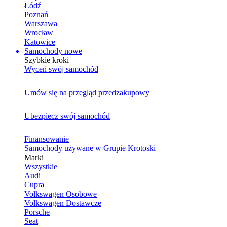
Łódź
Poznań
Warszawa
Wrocław
Katowice
Samochody nowe
Szybkie kroki
Wyceń swój samochód
Umów się na przegląd przedzakupowy
Ubezpiecz swój samochód
Finansowanie
Samochody używane w Grupie Krotoski
Marki
Wszystkie
Audi
Cupra
Volkswagen Osobowe
Volkswagen Dostawcze
Porsche
Seat