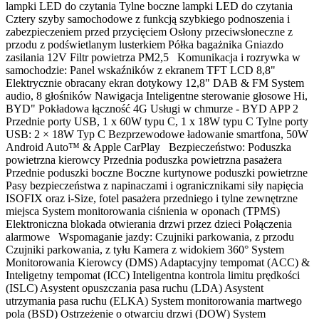
lampki LED do czytania Tylne boczne lampki LED do czytania
Cztery szyby samochodowe z funkcją szybkiego podnoszenia i
zabezpieczeniem przed przycięciem Osłony przeciwsłoneczne z
przodu z podświetlanym lusterkiem Półka bagażnika Gniazdo
zasilania 12V Filtr powietrza PM2,5 Komunikacja i rozrywka w
samochodzie: Panel wskaźników z ekranem TFT LCD 8,8"
Elektrycznie obracany ekran dotykowy 12,8" DAB & FM System
audio, 8 głośników Nawigacja Inteligentne sterowanie głosowe Hi,
BYD" Pokładowa łączność 4G Usługi w chmurze - BYD APP 2
Przednie porty USB, 1 x 60W typu C, 1 x 18W typu C Tylne porty
USB: 2 × 18W Typ C Bezprzewodowe ładowanie smartfona, 50W
Android Auto™ & Apple CarPlay Bezpieczeństwo: Poduszka
powietrzna kierowcy Przednia poduszka powietrzna pasażera
Przednie poduszki boczne Boczne kurtynowe poduszki powietrzne
Pasy bezpieczeństwa z napinaczami i ogranicznikami siły napięcia
ISOFIX oraz i-Size, fotel pasażera przedniego i tylne zewnętrzne
miejsca System monitorowania ciśnienia w oponach (TPMS)
Elektroniczna blokada otwierania drzwi przez dzieci Połączenia
alarmowe Wspomaganie jazdy: Czujniki parkowania, z przodu
Czujniki parkowania, z tyłu Kamera z widokiem 360° System
Monitorowania Kierowcy (DMS) Adaptacyjny tempomat (ACC) &
Inteligetny tempomat (ICC) Inteligentna kontrola limitu prędkości
(ISLC) Asystent opuszczania pasa ruchu (LDA) Asystent
utrzymania pasa ruchu (ELKA) System monitorowania martwego
pola (BSD) Ostrzeżenie o otwarciu drzwi (DOW) System