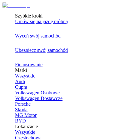
Szybkie kroki
Umów się na jazdę próbną
Wyceń swój samochód
Ubezpiecz swój samochód
Finansowanie
Marki
Wszystkie
Audi
Cupra
Volkswagen Osobowe
Volkswagen Dostawcze
Porsche
Skoda
MG Motor
BYD
Lokalizacje
Wszystkie
Częstochowa