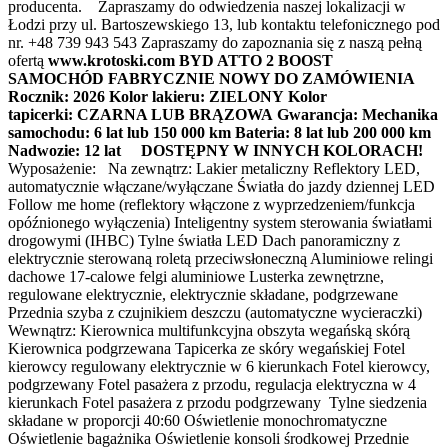
producenta. Zapraszamy do odwiedzenia naszej lokalizacji w
Łodzi przy ul. Bartoszewskiego 13, lub kontaktu telefonicznego pod
nr. +48 739 943 543 Zapraszamy do zapoznania się z naszą pełną
ofertą
www.krotoski.com
BYD ATTO 2 BOOST
SAMOCHÓD FABRYCZNIE NOWY DO ZAMÓWIENIA
Rocznik: 2026
Kolor lakieru: ZIELONY
Kolor
tapicerki: CZARNA LUB BRĄZOWA
Gwarancja:
Mechanika
samochodu: 6 lat lub 150 000 km
Bateria: 8 lat lub 200 000 km
Nadwozie: 12 lat
DOSTĘPNY W INNYCH KOLORACH!
Wyposażenie: Na zewnątrz: Lakier metaliczny Reflektory LED,
automatycznie włączane/wyłączane Światła do jazdy dziennej LED
Follow me home (reflektory włączone z wyprzedzeniem/funkcja
opóźnionego wyłączenia) Inteligentny system sterowania światłami
drogowymi (IHBC) Tylne światła LED Dach panoramiczny z
elektrycznie sterowaną roletą przeciwsłoneczną Aluminiowe relingi
dachowe 17-calowe felgi aluminiowe Lusterka zewnętrzne,
regulowane elektrycznie, elektrycznie składane, podgrzewane
Przednia szyba z czujnikiem deszczu (automatyczne wycieraczki)
Wewnątrz: Kierownica multifunkcyjna obszyta wegańską skórą
Kierownica podgrzewana Tapicerka ze skóry wegańskiej Fotel
kierowcy regulowany elektrycznie w 6 kierunkach Fotel kierowcy,
podgrzewany Fotel pasażera z przodu, regulacja elektryczna w 4
kierunkach Fotel pasażera z przodu podgrzewany Tylne siedzenia
składane w proporcji 40:60 Oświetlenie monochromatyczne
Oświetlenie bagażnika Oświetlenie konsoli środkowej Przednie