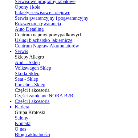
Serwisowe programy rabatowe
Opony i koła
Pakiety serwisowe i olejowe
Serwis gwarancyjny i pogwarancyjny
Rozszerzona gwarancja
Auto Detailing
Centrum napraw powypadkowych
Usługi blacharsko-lakiernicze
Centrum Napraw Akumulatorów
Serwis
Sklepy Allegro
Audi - Sklep
Volkswagen Sklep
Skoda Sklep
Seat - Sklep
Porsche - Sklep
Części i akcesoria
Części zamienne NORA B2B
Części i akcesoria
Kariera
Grupa Krotoski
Salony
Kontakt
O nas
Blog i aktualności