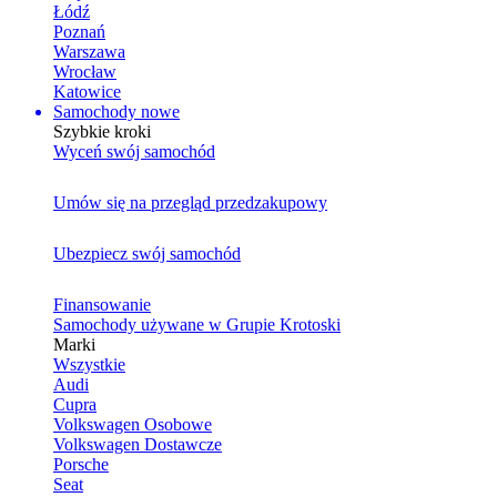
Łódź
Poznań
Warszawa
Wrocław
Katowice
Samochody nowe
Szybkie kroki
Wyceń swój samochód
Umów się na przegląd przedzakupowy
Ubezpiecz swój samochód
Finansowanie
Samochody używane w Grupie Krotoski
Marki
Wszystkie
Audi
Cupra
Volkswagen Osobowe
Volkswagen Dostawcze
Porsche
Seat