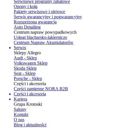
Serwisowe programy rabatowe
Opony i koła
Pakiety serwisowe i olejowe
Serwis gwarancyjny i pogwarancyjny
Rozszerzona gwarancja
Auto Detailing
Centrum napraw powypadkowych
Usługi blacharsko-lakiernicze
Centrum Napraw Akumulatorów
Serwis
Sklepy Allegro
Audi - Sklep
Volkswagen Sklep
Skoda Sklep
Seat - Sklep
Porsche - Sklep
Części i akcesoria
Części zamienne NORA B2B
Części i akcesoria
Kariera
Grupa Krotoski
Salony
Kontakt
O nas
Blog i aktualności