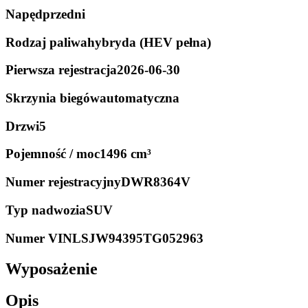
Napęd
przedni
Rodzaj paliwa
hybryda (HEV pełna)
Pierwsza rejestracja
2026-06-30
Skrzynia biegów
automatyczna
Drzwi
5
Pojemność / moc
1496 cm³
Numer rejestracyjny
DWR8364V
Typ nadwozia
SUV
Numer VIN
LSJW94395TG052963
Wyposażenie
Opis