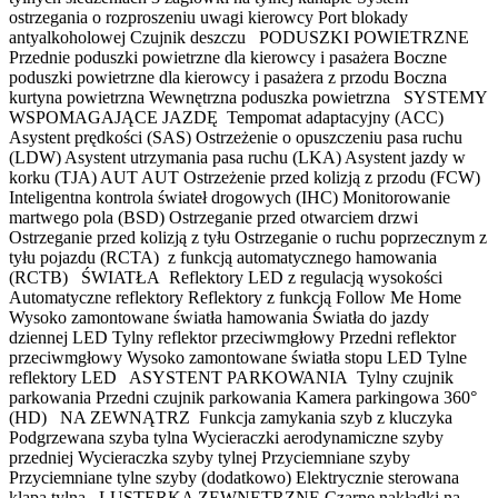
ostrzegania o rozproszeniu uwagi kierowcy Port blokady
antyalkoholowej Czujnik deszczu PODUSZKI POWIETRZNE
Przednie poduszki powietrzne dla kierowcy i pasażera Boczne
poduszki powietrzne dla kierowcy i pasażera z przodu Boczna
kurtyna powietrzna Wewnętrzna poduszka powietrzna SYSTEMY
WSPOMAGAJĄCE JAZDĘ Tempomat adaptacyjny (ACC)
Asystent prędkości (SAS) Ostrzeżenie o opuszczeniu pasa ruchu
(LDW) Asystent utrzymania pasa ruchu (LKA) Asystent jazdy w
korku (TJA) AUT AUT Ostrzeżenie przed kolizją z przodu (FCW)
Inteligentna kontrola świateł drogowych (IHC) Monitorowanie
martwego pola (BSD) Ostrzeganie przed otwarciem drzwi
Ostrzeganie przed kolizją z tyłu Ostrzeganie o ruchu poprzecznym z
tyłu pojazdu (RCTA) z funkcją automatycznego hamowania
(RCTB) ŚWIATŁA Reflektory LED z regulacją wysokości
Automatyczne reflektory Reflektory z funkcją Follow Me Home
Wysoko zamontowane światła hamowania Światła do jazdy
dziennej LED Tylny reflektor przeciwmgłowy Przedni reflektor
przeciwmgłowy Wysoko zamontowane światła stopu LED Tylne
reflektory LED ASYSTENT PARKOWANIA Tylny czujnik
parkowania Przedni czujnik parkowania Kamera parkingowa 360°
(HD) NA ZEWNĄTRZ Funkcja zamykania szyb z kluczyka
Podgrzewana szyba tylna Wycieraczki aerodynamiczne szyby
przedniej Wycieraczka szyby tylnej Przyciemniane szyby
Przyciemniane tylne szyby (dodatkowo) Elektrycznie sterowana
klapa tylna LUSTERKA ZEWNĘTRZNE Czarne nakładki na