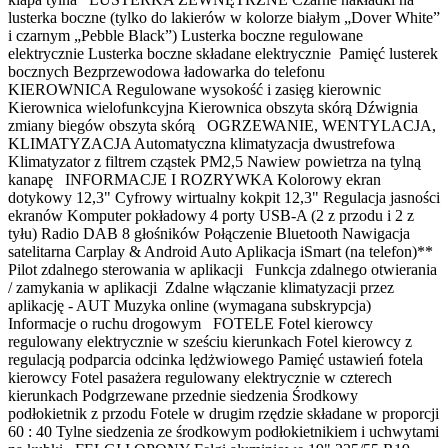
lusterka boczne (tylko do lakierów w kolorze białym „Dover White”
i czarnym „Pebble Black”) Lusterka boczne regulowane
elektrycznie Lusterka boczne składane elektrycznie Pamięć lusterek
bocznych Bezprzewodowa ładowarka do telefonu
KIEROWNICA Regulowane wysokość i zasięg kierownic
Kierownica wielofunkcyjna Kierownica obszyta skórą Dźwignia
zmiany biegów obszyta skórą OGRZEWANIE, WENTYLACJA,
KLIMATYZACJA Automatyczna klimatyzacja dwustrefowa
Klimatyzator z filtrem cząstek PM2,5 Nawiew powietrza na tylną
kanapę INFORMACJE I ROZRYWKA Kolorowy ekran
dotykowy 12,3" Cyfrowy wirtualny kokpit 12,3" Regulacja jasności
ekranów Komputer pokładowy 4 porty USB-A (2 z przodu i 2 z
tyłu) Radio DAB 8 głośników Połączenie Bluetooth Nawigacja
satelitarna Carplay & Android Auto Aplikacja iSmart (na telefon)**
Pilot zdalnego sterowania w aplikacji Funkcja zdalnego otwierania
/ zamykania w aplikacji Zdalne włączanie klimatyzacji przez
aplikację - AUT Muzyka online (wymagana subskrypcja)
Informacje o ruchu drogowym FOTELE Fotel kierowcy
regulowany elektrycznie w sześciu kierunkach Fotel kierowcy z
regulacją podparcia odcinka lędżwiowego Pamięć ustawień fotela
kierowcy Fotel pasażera regulowany elektrycznie w czterech
kierunkach Podgrzewane przednie siedzenia Środkowy
podłokietnik z przodu Fotele w drugim rzędzie składane w proporcji
60 : 40 Tylne siedzenia ze środkowym podłokietnikiem i uchwytami