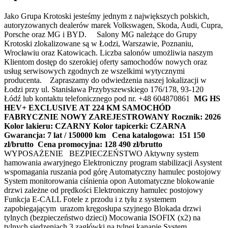
Jako Grupa Krotoski jesteśmy jednym z największych polskich,
autoryzowanych dealerów marek Volkswagen, Skoda, Audi, Cupra,
Porsche oraz MG i BYD. Salony MG należące do Grupy
Krotoski zlokalizowane są w Łodzi, Warszawie, Poznaniu,
Wrocławiu oraz Katowicach. Liczba salonów umożliwia naszym
Klientom dostęp do szerokiej oferty samochodów nowych oraz
usług serwisowych zgodnych ze wszelkimi wytycznymi
producenta. Zapraszamy do odwiedzenia naszej lokalizacji w
Łodzi przy ul. Stanisława Przybyszewskiego 176/178, 93-120
Łódź lub kontaktu telefonicznego pod nr. +48 604870861
MG HS
HEV+ EXCLUSIVE AT 224 KM
SAMOCHÓD
FABRYCZNIE NOWY ZAREJESTROWANY
Rocznik: 2026
Kolor lakieru: CZARNY
Kolor tapicerki: CZARNA
Gwarancja: 7 lat / 150000 km
Cena katalogowa: 151 150
zł/brutto
Cena promocyjna: 128 490 zł/brutto
WYPOSAŻENIE BEZPIECZEŃSTWO Aktywny system
hamowania awaryjnego Elektroniczny program stabilizacji Asystent
wspomagania ruszania pod górę Automatyczny hamulec postojowy
System monitorowania ciśnienia opon Automatyczne blokowanie
drzwi zależne od prędkości Elektroniczny hamulec postojowy
Funkcja E-CALL Fotele z przodu i z tyłu z systemem
zapobiegającym urazom kręgosłupa szyjnego Blokada drzwi
tylnych (bezpieczeństwo dzieci) Mocowania ISOFIX (x2) na
tylnych siedzeniach 3 zagłówki na tylnej kanapie System