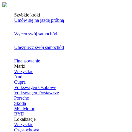
Szybkie kroki
Umów się na jazdę próbną
Wyceń swój samochód
Ubezpiecz swój samochód
Finansowanie
Marki
Wszystkie
Audi
Cupra
Volkswagen Osobowe
Volkswagen Dostawcze
Porsche
Skoda
MG Motor
BYD
Lokalizacje
Wszystkie
Częstochowa