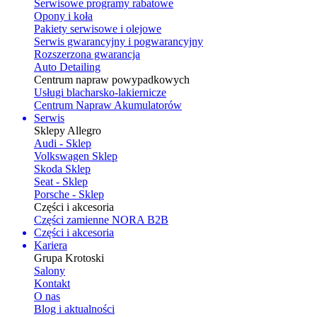
Serwisowe programy rabatowe
Opony i koła
Pakiety serwisowe i olejowe
Serwis gwarancyjny i pogwarancyjny
Rozszerzona gwarancja
Auto Detailing
Centrum napraw powypadkowych
Usługi blacharsko-lakiernicze
Centrum Napraw Akumulatorów
Serwis
Sklepy Allegro
Audi - Sklep
Volkswagen Sklep
Skoda Sklep
Seat - Sklep
Porsche - Sklep
Części i akcesoria
Części zamienne NORA B2B
Części i akcesoria
Kariera
Grupa Krotoski
Salony
Kontakt
O nas
Blog i aktualności