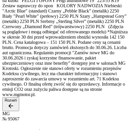
na kubki FELGI I OPONY Felgi aluminiowe 19" 225/55 R19
Zestaw naprawczy do opon KOLORY NADWOZIA Niebieski
"Arctic Blue" (standard) Czarny „Pebble Black” (metalik) 2250
Biały "Pearl White" (perłowy) 2250 PLN Szary „Hampstead Grey”
(metalik) 2250 PLN Srebrny „Sterling Silver” (metalik) 2250 PLN
Czerwony „Diamond Red” (trójwarstwowy) 2250 PLN (Zdjęcia
są poglądowe i mogą odbiegać od oferowanego modelu) *Najniższa
w okresie 30 dni przed wprowadzeniem obniżki wynosiła 142 150
PLN. Cena katalogowa – 151 150 PLN. Podane ceny są cenami
brutto. Promocja dotyczy zamówień złożonych do 30.06.26. Liczba
aut ograniczona. Regulamin promocji "Zamów nowe MG do
30.06.2026 i zyskaj korzystne finansowanie, pakiet
ubezpieczeniowy oraz inne benefity” dostępny jest w salonach MG
Krotoski. Ogłoszenie nie stanowi oferty w rozumieniu przepisów
Kodeksu cywilnego, lecz ma charakter informacyjny i stanowi
zaproszenie do zawarcia umowy w rozumieniu art. 71 Kodeksu
cywilnego. O finalną ofertę zwróć się do sprzedawcy. Informacje o
emisji CO2 oraz zużyciu paliwa dostępne są na stronie
www.mgmotor.pl.
Rozwiń
MG
№
95067