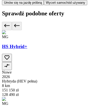
Umów się na jazdę próbną
Wyceń samochód używany
Sprawdź podobne oferty
MG
HS Hybrid+
Nowe
2026
Hybryda (HEV pełna)
8 km
151 150 zł
128 490 zł
MG