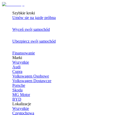
Szybkie kroki
Umów się na jazdę próbną
Wyceń swój samochód
Ubezpiecz swój samochód
Finansowanie
Marki
Wszystkie
Audi
Cupra
Volkswagen Osobowe
Volkswagen Dostawcze
Porsche
Skoda
MG Motor
BYD
Lokalizacje
Wszystkie
Częstochowa