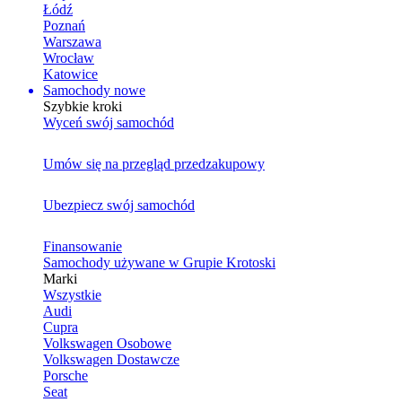
Łódź
Poznań
Warszawa
Wrocław
Katowice
Samochody nowe
Szybkie kroki
Wyceń swój samochód
Umów się na przegląd przedzakupowy
Ubezpiecz swój samochód
Finansowanie
Samochody używane w Grupie Krotoski
Marki
Wszystkie
Audi
Cupra
Volkswagen Osobowe
Volkswagen Dostawcze
Porsche
Seat