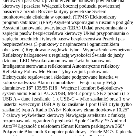
kierowcy i pasażera z przodu Przednie poduszki powietrzne dla
kierowcy i pasażera Wyłącznik bocznej poduszki powietrznej
pasażera z przodu Boczne kurtyny powietrzne System
monitorowania ciśnienia w oponach (TPMS) Elektroniczny
program stabilizacji (ESP) Asystent wspomagania ruszania pod górę
Asystent hamowania awaryjnego (EBA) Układ przypominania o
zapięciu pasów bezpieczeństwa kierowcy Układ przypominania o
zapięciu przednich i tylnych pasów bezpieczeństwa Przedni pas
bezpieczeństwa (3-punktowy z napinaczem i ogranicznikiem
obciążenia) Regulowane zagłówki tylne Wyposażenie zewnętrzne
Reflektory halogenowe z regulacją wysokości Światła do jazdy
dziennej LED Wysoko zamontowane światło hamowania
Inteligentne sterowanie reflektorami Automatyczne reflektory
Reflektory Follow Me Home Tylny czujnik parkowania
Elektrycznie regulowane i składane podgrzewane lusterka w
kolorze nadwozia Alarm i immobilizer Felgi i opony Felgi
aluminiowe 16" 195/55 R16 Wnętrze i komfort 6-głośnikowy
system audio Radio i AUX/USB, MP3 2 porty USB z przodu (1 x
USB A – dane i zasilanie, 1 x USB-C – tylko zasilanie) oraz 1 x w
lusterku wstecznym USB A tylko zasilanie 1 port USB z tyłu (tylko
zasilanie) typu A Radio DAB+ Kolorowy ekran dotykowy 10,25"
7-calowy wyświetlacz kierowcy Nawigacja satelitarna z funkcją
rozpoznawania ograniczeń prędkości Apple CarPlay™/ Android
Auto™ Łączność z telefonem iSmart Kamera parkingowa 360°
Połączenie Bluetooth Komputer pokładowy Fotele MG3 Tapicerka