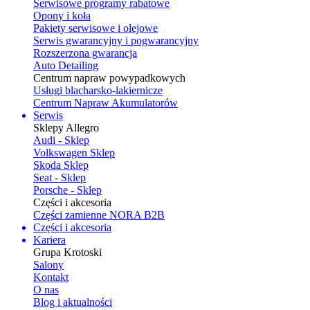
Serwisowe programy rabatowe
Opony i koła
Pakiety serwisowe i olejowe
Serwis gwarancyjny i pogwarancyjny
Rozszerzona gwarancja
Auto Detailing
Centrum napraw powypadkowych
Usługi blacharsko-lakiernicze
Centrum Napraw Akumulatorów
Serwis
Sklepy Allegro
Audi - Sklep
Volkswagen Sklep
Skoda Sklep
Seat - Sklep
Porsche - Sklep
Części i akcesoria
Części zamienne NORA B2B
Części i akcesoria
Kariera
Grupa Krotoski
Salony
Kontakt
O nas
Blog i aktualności