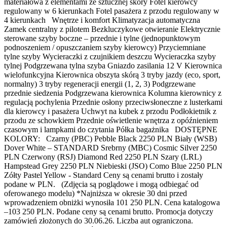
materiałowa z elementami ze sztucznej skóry Fotel kierowcy
regulowany w 6 kierunkach Fotel pasażera z przodu regulowany w
4 kierunkach Wnętrze i komfort Klimatyzacja automatyczna
Zamek centralny z pilotem Bezkluczykowe otwieranie Elektrycznie
sterowane szyby boczne – przednie i tylne (jednopunktowym
podnoszeniem / opuszczaniem szyby kierowcy) Przyciemniane
tylne szyby Wycieraczki z czujnikiem deszczu Wycieraczka szyby
tylnej Podgrzewana tylna szyba Gniazdo zasilania 12 V Kierownica
wielofunkcyjna Kierownica obszyta skórą 3 tryby jazdy (eco, sport,
normalny) 3 tryby regeneracji energii (1, 2, 3) Podgrzewane
przednie siedzenia Podgrzewana kierownica Kolumna kierownicy z
regulacją pochylenia Przednie osłony przeciwsłoneczne z lusterkami
dla kierowcy i pasażera Uchwyt na kubek z przodu Podłokietnik z
przodu ze schowkiem Przednie oświetlenie wnętrza z opóźnieniem
czasowym i lampkami do czytania Półka bagażnika DOSTĘPNE
KOLORY: Czarny (PBC) Pebble Black 2250 PLN Biały (WSB)
Dover White – STANDARD Srebrny (MBC) Cosmic Silver 2250
PLN Czerwony (RSJ) Diamond Red 2250 PLN Szary (LRL)
Hampstead Grey 2250 PLN Niebieski (JSO) Como Blue 2250 PLN
Zółty Pastel Yellow - Standard Ceny są cenami brutto i zostały
podane w PLN. (Zdjęcia są poglądowe i mogą odbiegać od
oferowanego modelu) *Najniższa w okresie 30 dni przed
wprowadzeniem obniżki wynosiła 101 250 PLN. Cena katalogowa
–103 250 PLN. Podane ceny są cenami brutto. Promocja dotyczy
zamówień złożonych do 30.06.26. Liczba aut ograniczona.