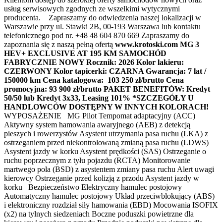
usług serwisowych zgodnych ze wszelkimi wytycznymi
producenta. Zapraszamy do odwiedzenia naszej lokalizacji w
Warszawie przy ul. Stawki 2B, 00-193 Warszawa lub kontaktu
telefonicznego pod nr. +48 48 604 870 669 Zapraszamy do
zapoznania się z naszą pełną ofertą
www.krotoski.com MG 3
HEV+ EXCLUSIVE AT 195 KM SAMOCHÓD
FABRYCZNIE NOWY Rocznik: 2026 Kolor lakieru:
CZERWONY Kolor tapicerki: CZARNA Gwarancja: 7 lat /
150000 km Cena katalogowa: 103 250 zł/brutto Cena
promocyjna: 93 900 zł/brutto PAKET BENEFITÓW: Kredyt
50/50 lub Kredyt 3x33, Leasing 101% *SZCZEGÓŁY U
HANDLOWCÓW DOSTĘPNY W INNYCH KOLORACH!
WYPOSAŻENIE MG Pilot Tempomat adaptacyjny (ACC)
Aktywny system hamowania awaryjnego (AEB) z detekcją
pieszych i rowerzystów Asystent utrzymania pasa ruchu (LKA) z
ostrzeganiem przed niekontrolowaną zmianą pasa ruchu (LDWS)
Asystent jazdy w korku Asystent prędkości (SAS) Ostrzeganie o
ruchu poprzecznym z tyłu pojazdu (RCTA) Monitorowanie
martwego pola (BSD) z asystentem zmiany pasa ruchu Alert uwagi
kierowcy Ostrzeganie przed kolizją z przodu Asystent jazdy w
korku Bezpieczeństwo Elektryczny hamulec postojowy
Automatyczny hamulec postojowy Układ przeciwblokujący (ABS)
i elektroniczny rozdział siły hamowania (EBD) Mocowania ISOFIX
(x2) na tylnych siedzeniach Boczne poduszki powietrzne dla