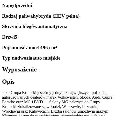
Napęd
przedni
Rodzaj paliwa
hybryda (HEV pełna)
Skrzynia biegów
automatyczna
Drzwi
5
Pojemność / moc
1496 cm³
Typ nadwozia
auto miejskie
Wyposażenie
Opis
Jako Grupa Krotoski jesteśmy jednym z największych polskich,
autoryzowanych dealerów marek Volkswagen, Skoda, Audi, Cupra,
Porsche oraz MG i BYD. Salony MG należące do Grupy
Krotoski zlokalizowane są w Łodzi, Warszawie, Poznaniu,
Wrocławiu oraz Katowicach. Liczba salonów umożliwia naszym
Klientom dostęp do szerokiej oferty samochodów nowych oraz