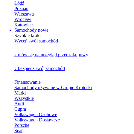
Łódź
Poznań
Warszawa
Wrocław
Katowice
Samochody nowe
Szybkie kroki
Wyceń swój samochód
Umów się na przegląd przedzakupowy
Ubezpiecz swój samochód
Finansowanie
Samochody używane w Grupie Krotoski
Marki
Wszystkie
Audi
Cupra
Volkswagen Osobowe
Volkswagen Dostawcze
Porsche
Seat