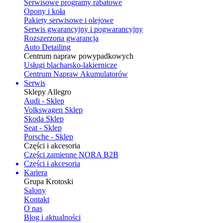
Serwisowe programy rabatowe
Opony i koła
Pakiety serwisowe i olejowe
Serwis gwarancyjny i pogwarancyjny
Rozszerzona gwarancja
Auto Detailing
Centrum napraw powypadkowych
Usługi blacharsko-lakiernicze
Centrum Napraw Akumulatorów
Serwis
Sklepy Allegro
Audi - Sklep
Volkswagen Sklep
Skoda Sklep
Seat - Sklep
Porsche - Sklep
Części i akcesoria
Części zamienne NORA B2B
Części i akcesoria
Kariera
Grupa Krotoski
Salony
Kontakt
O nas
Blog i aktualności