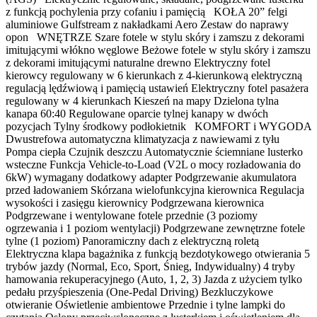
z funkcją pochylenia przy cofaniu i pamięcią KOŁA 20” felgi
aluminiowe Gulfstream z nakładkami Aero Zestaw do naprawy
opon WNĘTRZE Szare fotele w stylu skóry i zamszu z dekorami
imitującymi włókno węglowe Beżowe fotele w stylu skóry i zamszu
z dekorami imitującymi naturalne drewno Elektryczny fotel
kierowcy regulowany w 6 kierunkach z 4-kierunkową elektryczną
regulacją lędźwiową i pamięcią ustawień Elektryczny fotel pasażera
regulowany w 4 kierunkach Kieszeń na mapy Dzielona tylna
kanapa 60:40 Regulowane oparcie tylnej kanapy w dwóch
pozycjach Tylny środkowy podłokietnik KOMFORT i WYGODA
Dwustrefowa automatyczna klimatyzacja z nawiewami z tyłu
Pompa ciepła Czujnik deszczu Automatycznie ściemniane lusterko
wsteczne Funkcja Vehicle-to-Load (V2L o mocy rozładowania do
6kW) wymagany dodatkowy adapter Podgrzewanie akumulatora
przed ładowaniem Skórzana wielofunkcyjna kierownica Regulacja
wysokości i zasięgu kierownicy Podgrzewana kierownica
Podgrzewane i wentylowane fotele przednie (3 poziomy
ogrzewania i 1 poziom wentylacji) Podgrzewane zewnętrzne fotele
tylne (1 poziom) Panoramiczny dach z elektryczną roletą
Elektryczna klapa bagażnika z funkcją bezdotykowego otwierania 5
trybów jazdy (Normal, Eco, Sport, Śnieg, Indywidualny) 4 tryby
hamowania rekuperacyjnego (Auto, 1, 2, 3) Jazda z użyciem tylko
pedału przyśpieszenia (One-Pedal Driving) Bezkluczykowe
otwieranie Oświetlenie ambientowe Przednie i tylne lampki do