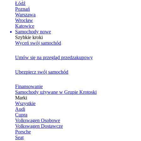
Łódź
Poznań
Warszawa
Wrocław
Katowice
Samochody nowe
Szybkie kroki
Wyceń swój samochód
Umów się na przegląd przedzakupowy
Ubezpiecz swój samochód
Finansowanie
Samochody używane w Grupie Krotoski
Marki
Wszystkie
Audi
Cupra
Volkswagen Osobowe
Volkswagen Dostawcze
Porsche
Seat