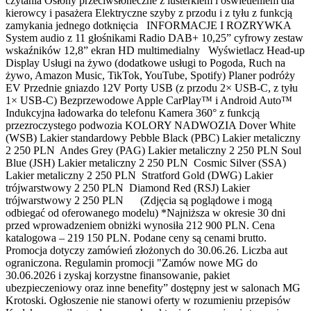
czytania Osłony przeciwsłoneczne z lusterkiem i oświetleniem dla
kierowcy i pasażera Elektryczne szyby z przodu i z tyłu z funkcją
zamykania jednego dotknięcia INFORMACJE I ROZRYWKA
System audio z 11 głośnikami Radio DAB+ 10,25” cyfrowy zestaw
wskaźników 12,8” ekran HD multimedialny Wyświetlacz Head-up
Display Usługi na żywo (dodatkowe usługi to Pogoda, Ruch na
żywo, Amazon Music, TikTok, YouTube, Spotify) Planer podróży
EV Przednie gniazdo 12V Porty USB (z przodu 2× USB-C, z tyłu
1× USB-C) Bezprzewodowe Apple CarPlay™ i Android Auto™
Indukcyjna ładowarka do telefonu Kamera 360° z funkcją
przezroczystego podwozia KOLORY NADWOZIA Dover White
(WSB) Lakier standardowy Pebble Black (PBC) Lakier metaliczny
2 250 PLN Andes Grey (PAG) Lakier metaliczny 2 250 PLN Soul
Blue (JSH) Lakier metaliczny 2 250 PLN Cosmic Silver (SSA)
Lakier metaliczny 2 250 PLN Stratford Gold (DWG) Lakier
trójwarstwowy 2 250 PLN Diamond Red (RSJ) Lakier
trójwarstwowy 2 250 PLN (Zdjęcia są poglądowe i mogą
odbiegać od oferowanego modelu) *Najniższa w okresie 30 dni
przed wprowadzeniem obniżki wynosiła 212 900 PLN. Cena
katalogowa – 219 150 PLN. Podane ceny są cenami brutto.
Promocja dotyczy zamówień złożonych do 30.06.26. Liczba aut
ograniczona. Regulamin promocji "Zamów nowe MG do
30.06.2026 i zyskaj korzystne finansowanie, pakiet
ubezpieczeniowy oraz inne benefity” dostępny jest w salonach MG
Krotoski. Ogłoszenie nie stanowi oferty w rozumieniu przepisów