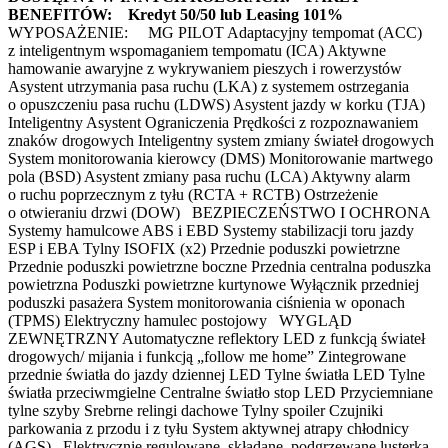
BENEFITÓW:
Kredyt 50/50 lub Leasing 101%
WYPOSAŻENIE: MG PILOT Adaptacyjny tempomat (ACC)
z inteligentnym wspomaganiem tempomatu (ICA) Aktywne
hamowanie awaryjne z wykrywaniem pieszych i rowerzystów
Asystent utrzymania pasa ruchu (LKA) z systemem ostrzegania
o opuszczeniu pasa ruchu (LDWS) Asystent jazdy w korku (TJA)
Inteligentny Asystent Ograniczenia Prędkości z rozpoznawaniem
znaków drogowych Inteligentny system zmiany świateł drogowych
System monitorowania kierowcy (DMS) Monitorowanie martwego
pola (BSD) Asystent zmiany pasa ruchu (LCA) Aktywny alarm
o ruchu poprzecznym z tyłu (RCTA + RCTB) Ostrzeżenie
o otwieraniu drzwi (DOW) BEZPIECZEŃSTWO I OCHRONA
Systemy hamulcowe ABS i EBD Systemy stabilizacji toru jazdy
ESP i EBA Tylny ISOFIX (x2) Przednie poduszki powietrzne
Przednie poduszki powietrzne boczne Przednia centralna poduszka
powietrzna Poduszki powietrzne kurtynowe Wyłącznik przedniej
poduszki pasażera System monitorowania ciśnienia w oponach
(TPMS) Elektryczny hamulec postojowy WYGLĄD
ZEWNĘTRZNY Automatyczne reflektory LED z funkcją świateł
drogowych/ mijania i funkcją „follow me home” Zintegrowane
przednie światła do jazdy dziennej LED Tylne światła LED Tylne
światła przeciwmgielne Centralne światło stop LED Przyciemniane
tylne szyby Srebrne relingi dachowe Tylny spoiler Czujniki
parkowania z przodu i z tyłu System aktywnej atrapy chłodnicy
(AGS) Elektrycznie regulowane, składane, podgrzewane lusterka