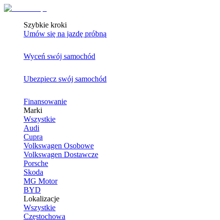
Szybkie kroki
Umów się na jazdę próbną
Wyceń swój samochód
Ubezpiecz swój samochód
Finansowanie
Marki
Wszystkie
Audi
Cupra
Volkswagen Osobowe
Volkswagen Dostawcze
Porsche
Skoda
MG Motor
BYD
Lokalizacje
Wszystkie
Częstochowa