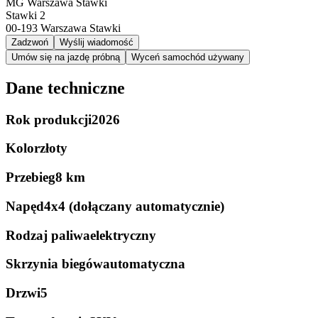
MG Warszawa Stawki
Stawki 2
00-193
Warszawa Stawki
Zadzwoń
Wyślij wiadomość
Umów się na jazdę próbną
Wyceń samochód używany
Dane techniczne
Rok produkcji
2026
Kolor
złoty
Przebieg
8 km
Napęd
4x4 (dołączany automatycznie)
Rodzaj paliwa
elektryczny
Skrzynia biegów
automatyczna
Drzwi
5