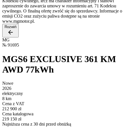
Kodeksu cywilnego, lecz ma charakter informacyjny i stanowi
zaproszenie do zawarcia umowy w rozumieniu art. 71 Kodeksu
cywilnego. O finalną ofertę zwróć się do sprzedawcy. Informacje o
emisji CO2 oraz zużyciu paliwa dostępne są na stronie
www.mgmotor.pl.
Rozwiń
MG
№
91695
MGS6 EXCLUSIVE 361 KM
AWD 77kWh
Nowe
2026
elektryczny
8 km
Cena z VAT
212 900 zł
Cena katalogowa
219 150 zł
Najniższa cena z 30 dni przed obniżką