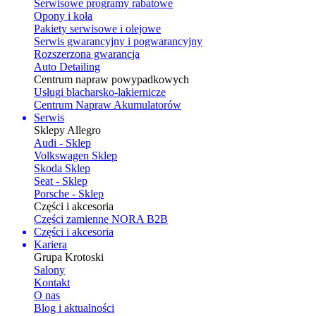
Serwisowe programy rabatowe
Opony i koła
Pakiety serwisowe i olejowe
Serwis gwarancyjny i pogwarancyjny
Rozszerzona gwarancja
Auto Detailing
Centrum napraw powypadkowych
Usługi blacharsko-lakiernicze
Centrum Napraw Akumulatorów
Serwis
Sklepy Allegro
Audi - Sklep
Volkswagen Sklep
Skoda Sklep
Seat - Sklep
Porsche - Sklep
Części i akcesoria
Części zamienne NORA B2B
Części i akcesoria
Kariera
Grupa Krotoski
Salony
Kontakt
O nas
Blog i aktualności