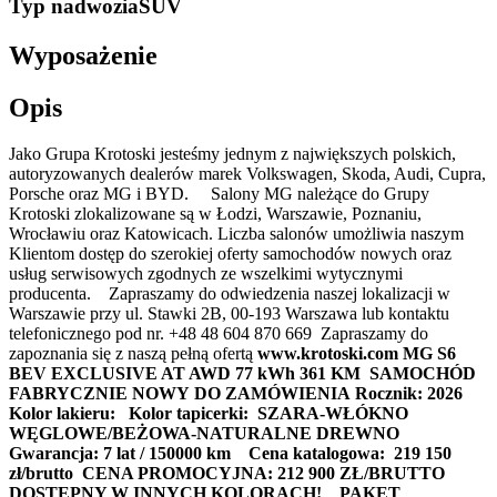
Typ nadwozia
SUV
Wyposażenie
Opis
Jako Grupa Krotoski jesteśmy jednym z największych polskich,
autoryzowanych dealerów marek Volkswagen, Skoda, Audi, Cupra,
Porsche oraz MG i BYD. Salony MG należące do Grupy
Krotoski zlokalizowane są w Łodzi, Warszawie, Poznaniu,
Wrocławiu oraz Katowicach. Liczba salonów umożliwia naszym
Klientom dostęp do szerokiej oferty samochodów nowych oraz
usług serwisowych zgodnych ze wszelkimi wytycznymi
producenta. Zapraszamy do odwiedzenia naszej lokalizacji w
Warszawie przy ul. Stawki 2B, 00-193 Warszawa lub kontaktu
telefonicznego pod nr. +48 48 604 870 669 Zapraszamy do
zapoznania się z naszą pełną ofertą
www.krotoski.com MG S6
BEV EXCLUSIVE AT AWD 77 kWh 361 KM
SAMOCHÓD
FABRYCZNIE NOWY DO ZAMÓWIENIA
Rocznik: 2026
Kolor lakieru:
Kolor tapicerki: SZARA-WŁÓKNO
WĘGLOWE/BEŻOWA-NATURALNE DREWNO
Gwarancja: 7 lat / 150000 km
Cena katalogowa: 219 150
zł/brutto
CENA PROMOCYJNA: 212 900 ZŁ/BRUTTO
DOSTĘPNY W INNYCH KOLORACH!
PAKET