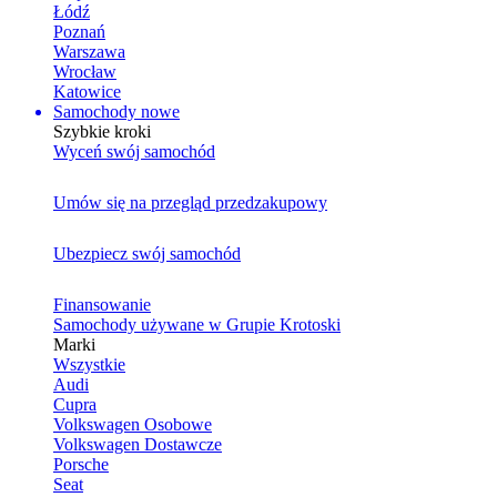
Łódź
Poznań
Warszawa
Wrocław
Katowice
Samochody nowe
Szybkie kroki
Wyceń swój samochód
Umów się na przegląd przedzakupowy
Ubezpiecz swój samochód
Finansowanie
Samochody używane w Grupie Krotoski
Marki
Wszystkie
Audi
Cupra
Volkswagen Osobowe
Volkswagen Dostawcze
Porsche
Seat