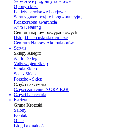
Serwisowe programy rabatowe
Opony i koła
Pakiety serwisowe i olejowe
Serwis gwarancyjny i pogwarancyjny
Rozszerzona gwarancja
Auto Detailing
Centrum napraw powypadkowych
Usługi blacharsko-lakiernicze
Centrum Napraw Akumulatorów
Serwis
Sklepy Allegro
Audi - Sklep
Volkswagen Sklep
Skoda Sklep
Seat - Sklep
Porsche - Sklep
Części i akcesoria
Części zamienne NORA B2B
Części i akcesoria
Kariera
Grupa Krotoski
Salony
Kontakt
O nas
Blog i aktualności