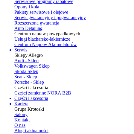
Serwisowe programy rabatowe
Opony i koła
Pakiety serwisowe i olejowe
Serwis gwarancyjny i pogwarancyjny
Rozszerzona gwarancja
Auto Detailing
Centrum napraw powypadkowych
Usługi blacharsko-lakiernicze
Centrum Napraw Akumulatorów
Serwis
Sklepy Allegro
Audi - Sklep
Volkswagen Sklep
Skoda Sklep
Seat - Sklep
Porsche - Sklep
Części i akcesoria
Części zamienne NORA B2B
Części i akcesoria
Kariera
Grupa Krotoski
Salony
Kontakt
O nas
Blog i aktualności