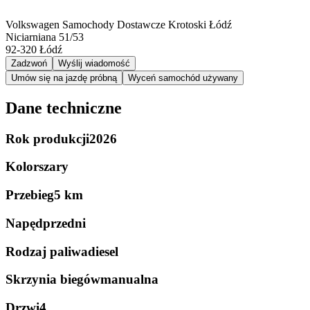
Volkswagen Samochody Dostawcze Krotoski Łódź
Niciarniana 51/53
92-320
Łódź
Zadzwoń
Wyślij wiadomość
Umów się na jazdę próbną
Wyceń samochód używany
Dane techniczne
Rok produkcji
2026
Kolor
szary
Przebieg
5 km
Napęd
przedni
Rodzaj paliwa
diesel
Skrzynia biegów
manualna
Drzwi
4