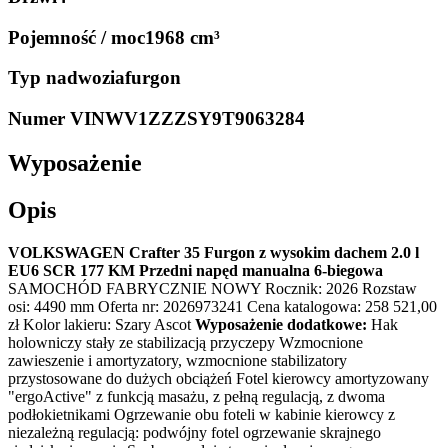
Pojemność / moc
1968 cm³
Typ nadwozia
furgon
Numer VIN
WV1ZZZSY9T9063284
Wyposażenie
Opis
VOLKSWAGEN Crafter 35 Furgon z wysokim dachem 2.0 l
EU6 SCR 177 KM Przedni napęd manualna 6-biegowa
SAMOCHÓD FABRYCZNIE NOWY Rocznik: 2026 Rozstaw
osi: 4490 mm Oferta nr: 2026973241 Cena katalogowa: 258 521,00
zł Kolor lakieru: Szary Ascot
Wyposażenie dodatkowe:
Hak
holowniczy stały ze stabilizacją przyczepy Wzmocnione
zawieszenie i amortyzatory, wzmocnione stabilizatory
przystosowane do dużych obciążeń Fotel kierowcy amortyzowany
"ergoActive" z funkcją masażu, z pełną regulacją, z dwoma
podłokietnikami Ogrzewanie obu foteli w kabinie kierowcy z
niezależną regulacją: podwójny fotel ogrzewanie skrajnego