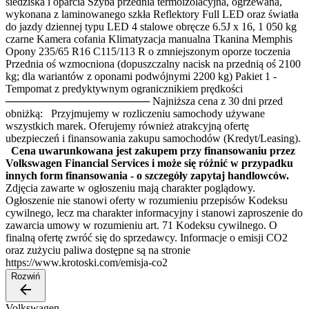
siedziska i oparcia Szyba przednia termoizolacyjna, ogrzewana,
wykonana z laminowanego szkła Reflektory Full LED oraz światła
do jazdy dziennej typu LED 4 stalowe obręcze 6.5J x 16, 1 050 kg
czarne Kamera cofania Klimatyzacja manualna Tkanina Memphis
Opony 235/65 R16 C115/113 R o zmniejszonym oporze toczenia
Przednia oś wzmocniona (dopuszczalny nacisk na przednią oś 2100
kg; dla wariantów z oponami podwójnymi 2200 kg) Pakiet 1 -
Tempomat z predyktywnym ogranicznikiem prędkości
─────────────────── Najniższa cena z 30 dni przed
obniżką: Przyjmujemy w rozliczeniu samochody używane
wszystkich marek. Oferujemy również atrakcyjną ofertę
ubezpieczeń i finansowania zakupu samochodów (Kredyt/Leasing).
Cena uwarunkowana jest zakupem przy finansowaniu przez
Volkswagen Financial Services i może się różnić w przypadku
innych form finansowania - o szczegóły zapytaj handlowców.
Zdjęcia zawarte w ogłoszeniu mają charakter poglądowy.
Ogłoszenie nie stanowi oferty w rozumieniu przepisów Kodeksu
cywilnego, lecz ma charakter informacyjny i stanowi zaproszenie do
zawarcia umowy w rozumieniu art. 71 Kodeksu cywilnego. O
finalną ofertę zwróć się do sprzedawcy. Informacje o emisji CO2
oraz zużyciu paliwa dostępne są na stronie
https://www.krotoski.com/emisja-co2
Rozwiń
Volkswagen