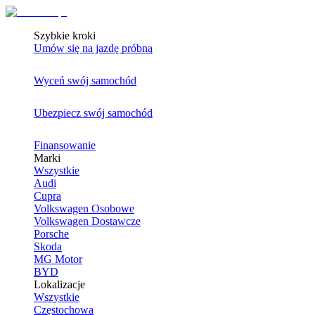
Szybkie kroki
Umów się na jazdę próbną
Wyceń swój samochód
Ubezpiecz swój samochód
Finansowanie
Marki
Wszystkie
Audi
Cupra
Volkswagen Osobowe
Volkswagen Dostawcze
Porsche
Skoda
MG Motor
BYD
Lokalizacje
Wszystkie
Częstochowa