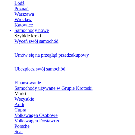
Łódź
Poznań
Warszawa
Wrocław
Katowice
Samochody nowe
Szybkie kroki
Wyceń swój samochód
Umów się na przegląd przedzakupowy
Ubezpiecz swój samochód
Finansowanie
Samochody używane w Grupie Krotoski
Marki
Wszystkie
Audi
Cupra
Volkswagen Osobowe
Volkswagen Dostawcze
Porsche
Seat