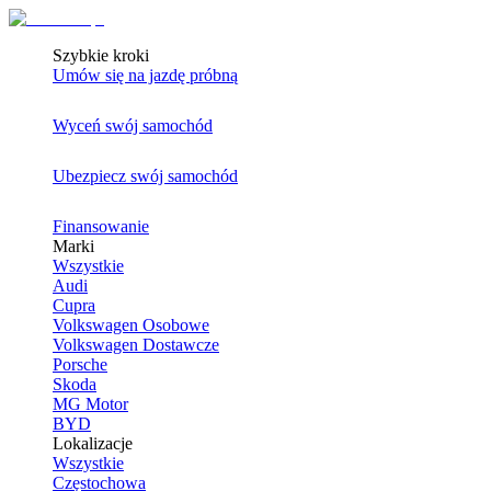
Szybkie kroki
Umów się na jazdę próbną
Wyceń swój samochód
Ubezpiecz swój samochód
Finansowanie
Marki
Wszystkie
Audi
Cupra
Volkswagen Osobowe
Volkswagen Dostawcze
Porsche
Skoda
MG Motor
BYD
Lokalizacje
Wszystkie
Częstochowa