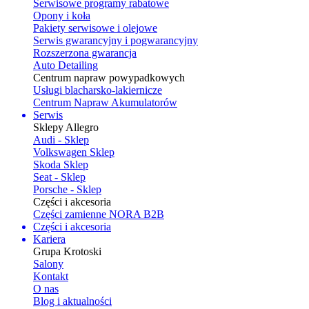
Serwisowe programy rabatowe
Opony i koła
Pakiety serwisowe i olejowe
Serwis gwarancyjny i pogwarancyjny
Rozszerzona gwarancja
Auto Detailing
Centrum napraw powypadkowych
Usługi blacharsko-lakiernicze
Centrum Napraw Akumulatorów
Serwis
Sklepy Allegro
Audi - Sklep
Volkswagen Sklep
Skoda Sklep
Seat - Sklep
Porsche - Sklep
Części i akcesoria
Części zamienne NORA B2B
Części i akcesoria
Kariera
Grupa Krotoski
Salony
Kontakt
O nas
Blog i aktualności