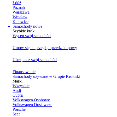
Łódź
Poznań
Warszawa
Wrocław
Katowice
Samochody nowe
Szybkie kroki
Wyceń swój samochód
Umów się na przegląd przedzakupowy
Ubezpiecz swój samochód
Finansowanie
Samochody używane w Grupie Krotoski
Marki
Wszystkie
Audi
Cupra
Volkswagen Osobowe
Volkswagen Dostawcze
Porsche
Seat