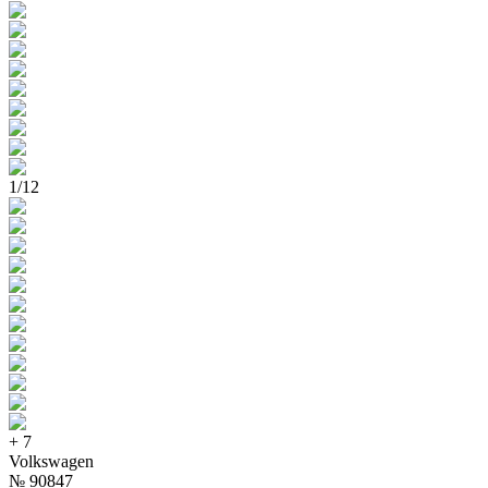
1
/
12
+
7
Volkswagen
№
90847