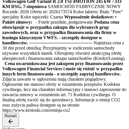
Volkswagen Golf Variant R 2.0 TSI 4MOTION 245 kW / 333
KM DSG, 7-stopniowa
SAMOCHÓD FABRYCZNIE NOWY
Rocznik: 2026 Oferta nr: 2026173574 Kolor lakieru: Biały "Pure"
specjalny Kolor tapicerki: Czarna
Wyposażenie dodatkowe:
•
Pakiet zimowy:
- Fotele przednie, podgrzewane
Podana cena
obowiązuje w przypadku zakupu dla wybranych grup
zawodowych, oraz w przypadku finansowania dla firmy w
leasingu klasycznym VWFS. - szczegóły dostępne u
handlowców.
──────────────────── Najniższa cena z
30 dni przed obniżką: Przyjmujemy w rozliczeniu samochody
używane wszystkich marek. Oferujemy również atrakcyjną ofertę
ubezpieczeń i finansowania zakupu samochodów (Kredyt/Leasing).
Cena uwarunkowana jest zakupem przy finansowaniu przez
Volkswagen Financial Services i może się różnić w przypadku
innych form finansowania - o szczegóły zapytaj handlowców.
Zdjęcia zawarte w ogłoszeniu mają charakter poglądowy.
Ogłoszenie nie stanowi oferty w rozumieniu przepisów Kodeksu
cywilnego, lecz ma charakter informacyjny i stanowi zaproszenie do
zawarcia umowy w rozumieniu art. 71 Kodeksu cywilnego. O
finalną ofertę zwróć się do sprzedawcy. Informacje o emisji CO2
oraz zużyciu paliwa dostępne są na stronie
https://www.krotoski.com/emisja-co2
Rozwiń