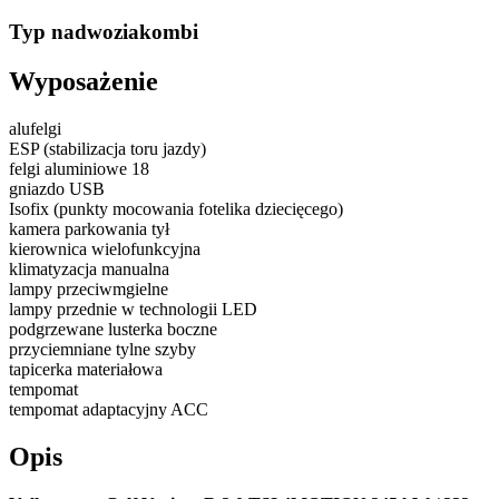
Typ nadwozia
kombi
Wyposażenie
alufelgi
ESP (stabilizacja toru jazdy)
felgi aluminiowe 18
gniazdo USB
Isofix (punkty mocowania fotelika dziecięcego)
kamera parkowania tył
kierownica wielofunkcyjna
klimatyzacja manualna
lampy przeciwmgielne
lampy przednie w technologii LED
podgrzewane lusterka boczne
przyciemniane tylne szyby
tapicerka materiałowa
tempomat
tempomat adaptacyjny ACC
Opis