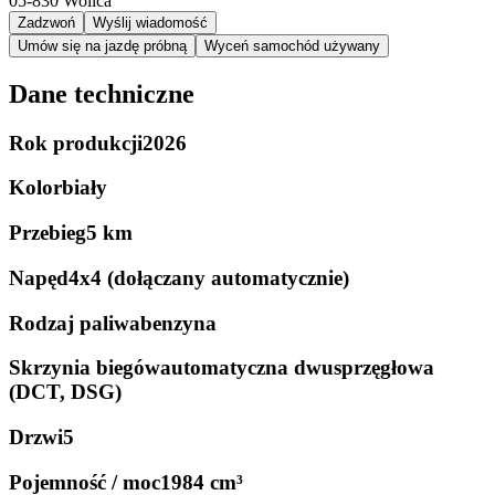
05-830
Wolica
Zadzwoń
Wyślij wiadomość
Umów się na jazdę próbną
Wyceń samochód używany
Dane techniczne
Rok produkcji
2026
Kolor
biały
Przebieg
5 km
Napęd
4x4 (dołączany automatycznie)
Rodzaj paliwa
benzyna
Skrzynia biegów
automatyczna dwusprzęgłowa
(DCT, DSG)
Drzwi
5
Pojemność / moc
1984 cm³