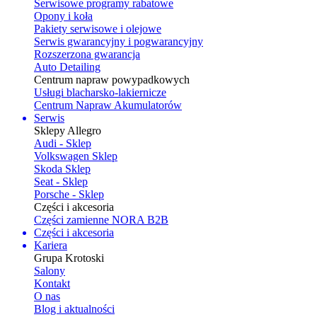
Serwisowe programy rabatowe
Opony i koła
Pakiety serwisowe i olejowe
Serwis gwarancyjny i pogwarancyjny
Rozszerzona gwarancja
Auto Detailing
Centrum napraw powypadkowych
Usługi blacharsko-lakiernicze
Centrum Napraw Akumulatorów
Serwis
Sklepy Allegro
Audi - Sklep
Volkswagen Sklep
Skoda Sklep
Seat - Sklep
Porsche - Sklep
Części i akcesoria
Części zamienne NORA B2B
Części i akcesoria
Kariera
Grupa Krotoski
Salony
Kontakt
O nas
Blog i aktualności