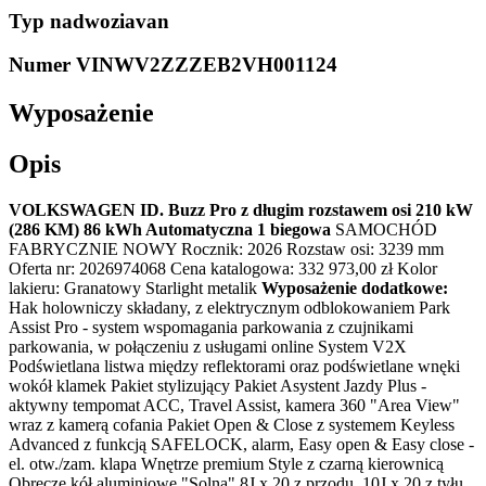
Typ nadwozia
van
Numer VIN
WV2ZZZEB2VH001124
Wyposażenie
Opis
VOLKSWAGEN ID. Buzz Pro z długim rozstawem osi 210 kW
(286 KM) 86 kWh Automatyczna 1 biegowa
SAMOCHÓD
FABRYCZNIE NOWY Rocznik: 2026 Rozstaw osi: 3239 mm
Oferta nr: 2026974068 Cena katalogowa: 332 973,00 zł Kolor
lakieru: Granatowy Starlight metalik
Wyposażenie dodatkowe:
Hak holowniczy składany, z elektrycznym odblokowaniem Park
Assist Pro - system wspomagania parkowania z czujnikami
parkowania, w połączeniu z usługami online System V2X
Podświetlana listwa między reflektorami oraz podświetlane wnęki
wokół klamek Pakiet stylizujący Pakiet Asystent Jazdy Plus -
aktywny tempomat ACC, Travel Assist, kamera 360 "Area View"
wraz z kamerą cofania Pakiet Open & Close z systemem Keyless
Advanced z funkcją SAFELOCK, alarm, Easy open & Easy close -
el. otw./zam. klapa Wnętrze premium Style z czarną kierownicą
Obręcze kół aluminiowe "Solna" 8J x 20 z przodu, 10J x 20 z tyłu,