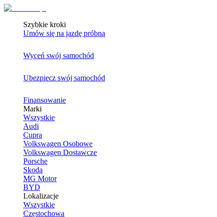
Szybkie kroki
Umów się na jazdę próbną
Wyceń swój samochód
Ubezpiecz swój samochód
Finansowanie
Marki
Wszystkie
Audi
Cupra
Volkswagen Osobowe
Volkswagen Dostawcze
Porsche
Skoda
MG Motor
BYD
Lokalizacje
Wszystkie
Częstochowa