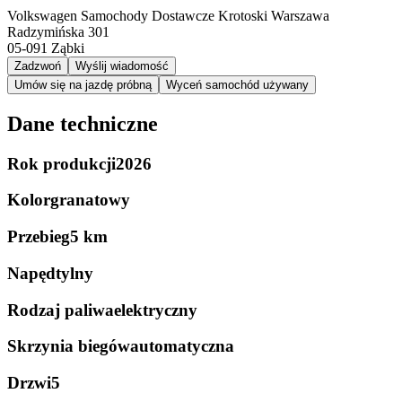
Volkswagen Samochody Dostawcze Krotoski Warszawa
Radzymińska 301
05-091
Ząbki
Zadzwoń
Wyślij wiadomość
Umów się na jazdę próbną
Wyceń samochód używany
Dane techniczne
Rok produkcji
2026
Kolor
granatowy
Przebieg
5 km
Napęd
tylny
Rodzaj paliwa
elektryczny
Skrzynia biegów
automatyczna
Drzwi
5