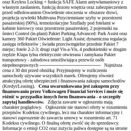
oraz Keyless Locking + funkcja SAFE Alarm antywłamaniowy z
własnym zasilaniem, funkcją dozoru wnętrza oraz zabezpieczeniem
przed odholowaniem Oswietlenie otoczenia w obszarze drzwi,
projekcja sywletki Multivana Przyciemniane szyby w przestrzeni
pasażerskiej (90%), termoizolacyjne Szuflady pod fotelami w
kabinie kierowcy oraz przestrzeni pasażerskiej, 2 pojemniki na
śmieci Control (in-plant) Pakiet Parking Advanced: Park Assist oraz
kamery 360 Pakiet Oświetlenie: Light Assist; dynamiczna regulacja
zasięgu reflektorów ; światła przeciwmgielne przednie Pakiet 7
miejsc; fotele 2-2-3; drugi rząd Vis-a-Vis, 4 podłokietniki w drugim
rzędzie Klapa tylna elektrycznie otwierana i zamykana Pakiet
transportowy - zabudowa umożliwiająca przewóz osób
niepełnosprawnych ─────────────────── Najniższa
cena z 30 dni przed obniżką: Przyjmujemy w rozliczeniu
samochody używane wszystkich marek. Oferujemy również
atrakcyjną ofertę ubezpieczeń i finansowania zakupu samochodów
(Kredyt/Leasing).
Cena uwarunkowana jest zakupem przy
finansowaniu przez Volkswagen Financial Services i może się
różnić w przypadku innych form finansowania - o szczegóły
zapytaj handlowców.
Zdjęcia zawarte w ogłoszeniu mają
charakter poglądowy. Ogłoszenie nie stanowi oferty w rozumieniu
przepisów Kodeksu cywilnego, lecz ma charakter informacyjny i
stanowi zaproszenie do zawarcia umowy w rozumieniu art. 71
Kodeksu cywilnego. O finalną ofertę zwróć się do sprzedawcy.
Informacje o emisji CO2 oraz zużyciu paliwa dostępne są na stronie