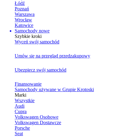
Łódź
Poznań
Warszawa
Wrocław
Katowice
Samochody nowe
Szybkie kroki
Wyceń swój samochód
Umów się na przegląd przedzakupowy
Ubezpiecz swój samochód
Finansowanie
Samochody używane w Grupie Krotoski
Marki
Wszystkie
Audi
Cupra
Volkswagen Osobowe
Volkswagen Dostawcze
Porsche
Seat