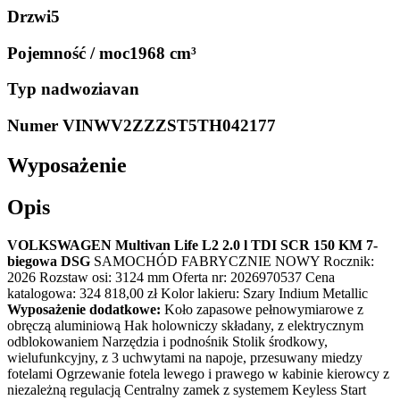
Drzwi
5
Pojemność / moc
1968 cm³
Typ nadwozia
van
Numer VIN
WV2ZZZST5TH042177
Wyposażenie
Opis
VOLKSWAGEN Multivan Life L2 2.0 l TDI SCR 150 KM 7-
biegowa DSG
SAMOCHÓD FABRYCZNIE NOWY Rocznik:
2026 Rozstaw osi: 3124 mm Oferta nr: 2026970537 Cena
katalogowa: 324 818,00 zł Kolor lakieru: Szary Indium Metallic
Wyposażenie dodatkowe:
Koło zapasowe pełnowymiarowe z
obręczą aluminiową Hak holowniczy składany, z elektrycznym
odblokowaniem Narzędzia i podnośnik Stolik środkowy,
wielufunkcyjny, z 3 uchwytami na napoje, przesuwany miedzy
fotelami Ogrzewanie fotela lewego i prawego w kabinie kierowcy z
niezależną regulacją Centralny zamek z systemem Keyless Start