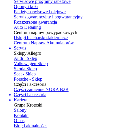
Serwisowe programy rabatowe
Opony i koła
Pakiety serwisowe i olejowe
Serwis gwarancyjny i pogwarancyjny
Rozszerzona gwarancja
Auto Detailing
Centrum napraw powypadkowych
Usługi blacharsko-lakiernicze
Centrum Napraw Akumulatorów
Serwis
Sklepy Allegro
Audi - Sklep
Volkswagen Sklep
Skoda Sklep
Seat - Sklep
Porsche - Sklep
Części i akcesoria
Części zamienne NORA B2B
Części i akcesoria
Kariera
Grupa Krotoski
Salony
Kontakt
O nas
Blog i aktualności