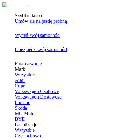
Szybkie kroki
Umów się na jazdę próbną
Wyceń swój samochód
Ubezpiecz swój samochód
Finansowanie
Marki
Wszystkie
Audi
Cupra
Volkswagen Osobowe
Volkswagen Dostawcze
Porsche
Skoda
MG Motor
BYD
Lokalizacje
Wszystkie
Częstochowa