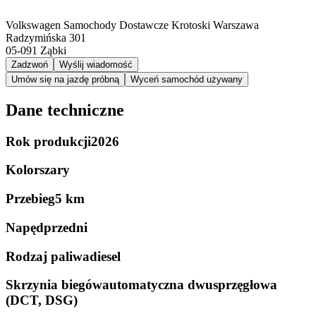
Volkswagen Samochody Dostawcze Krotoski Warszawa
Radzymińska 301
05-091
Ząbki
Zadzwoń
Wyślij wiadomość
Umów się na jazdę próbną
Wyceń samochód używany
Dane techniczne
Rok produkcji
2026
Kolor
szary
Przebieg
5 km
Napęd
przedni
Rodzaj paliwa
diesel
Skrzynia biegów
automatyczna dwusprzęgłowa
(DCT, DSG)