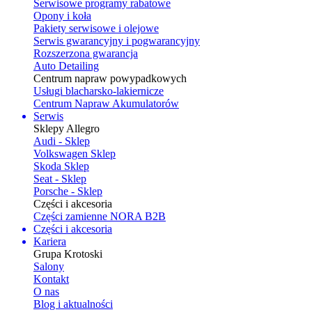
Serwisowe programy rabatowe
Opony i koła
Pakiety serwisowe i olejowe
Serwis gwarancyjny i pogwarancyjny
Rozszerzona gwarancja
Auto Detailing
Centrum napraw powypadkowych
Usługi blacharsko-lakiernicze
Centrum Napraw Akumulatorów
Serwis
Sklepy Allegro
Audi - Sklep
Volkswagen Sklep
Skoda Sklep
Seat - Sklep
Porsche - Sklep
Części i akcesoria
Części zamienne NORA B2B
Części i akcesoria
Kariera
Grupa Krotoski
Salony
Kontakt
O nas
Blog i aktualności