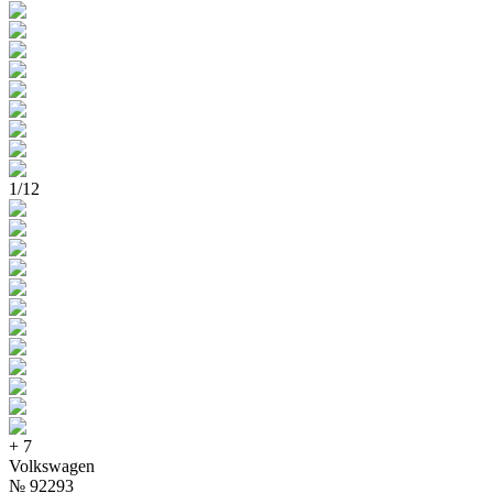
1
/
12
+
7
Volkswagen
№
92293