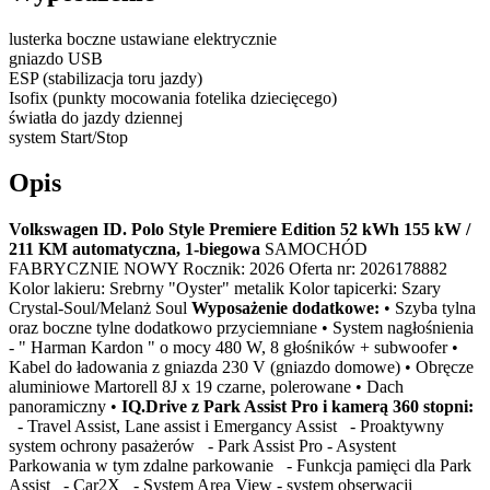
lusterka boczne ustawiane elektrycznie
gniazdo USB
ESP (stabilizacja toru jazdy)
Isofix (punkty mocowania fotelika dziecięcego)
światła do jazdy dziennej
system Start/Stop
Opis
Volkswagen ID. Polo Style Premiere Edition 52 kWh 155 kW /
211 KM automatyczna, 1-biegowa
SAMOCHÓD
FABRYCZNIE NOWY Rocznik: 2026 Oferta nr: 2026178882
Kolor lakieru: Srebrny "Oyster" metalik Kolor tapicerki: Szary
Crystal-Soul/Melanż Soul
Wyposażenie dodatkowe:
• Szyba tylna
oraz boczne tylne dodatkowo przyciemniane • System nagłośnienia
- " Harman Kardon " o mocy 480 W, 8 głośników + subwoofer •
Kabel do ładowania z gniazda 230 V (gniazdo domowe) • Obręcze
aluminiowe Martorell 8J x 19 czarne, polerowane • Dach
panoramiczny •
IQ.Drive z Park Assist Pro i kamerą 360 stopni:
- Travel Assist, Lane assist i Emergancy Assist - Proaktywny
system ochrony pasażerów - Park Assist Pro - Asystent
Parkowania w tym zdalne parkowanie - Funkcja pamięci dla Park
Assist - Car2X - System Area View - system obserwacji