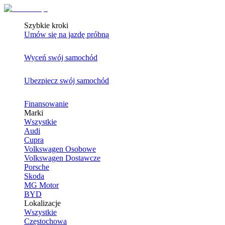
Szybkie kroki
Umów się na jazdę próbną
Wyceń swój samochód
Ubezpiecz swój samochód
Finansowanie
Marki
Wszystkie
Audi
Cupra
Volkswagen Osobowe
Volkswagen Dostawcze
Porsche
Skoda
MG Motor
BYD
Lokalizacje
Wszystkie
Częstochowa