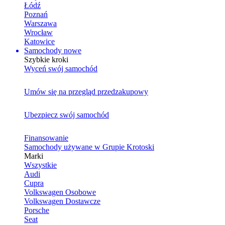
Łódź
Poznań
Warszawa
Wrocław
Katowice
Samochody nowe
Szybkie kroki
Wyceń swój samochód
Umów się na przegląd przedzakupowy
Ubezpiecz swój samochód
Finansowanie
Samochody używane w Grupie Krotoski
Marki
Wszystkie
Audi
Cupra
Volkswagen Osobowe
Volkswagen Dostawcze
Porsche
Seat