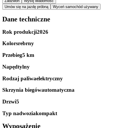
Zadzwoń
Wyślij wiadomość
Umów się na jazdę próbną
Wyceń samochód używany
Dane techniczne
Rok produkcji
2026
Kolor
srebrny
Przebieg
5 km
Napęd
tylny
Rodzaj paliwa
elektryczny
Skrzynia biegów
automatyczna
Drzwi
5
Typ nadwozia
kompakt
Wyposażenie