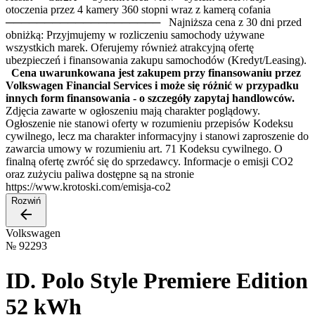
otoczenia przez 4 kamery 360 stopni wraz z kamerą cofania
──────────────────── Najniższa cena z 30 dni przed
obniżką: Przyjmujemy w rozliczeniu samochody używane
wszystkich marek. Oferujemy również atrakcyjną ofertę
ubezpieczeń i finansowania zakupu samochodów (Kredyt/Leasing).
Cena uwarunkowana jest zakupem przy finansowaniu przez
Volkswagen Financial Services i może się różnić w przypadku
innych form finansowania - o szczegóły zapytaj handlowców.
Zdjęcia zawarte w ogłoszeniu mają charakter poglądowy.
Ogłoszenie nie stanowi oferty w rozumieniu przepisów Kodeksu
cywilnego, lecz ma charakter informacyjny i stanowi zaproszenie do
zawarcia umowy w rozumieniu art. 71 Kodeksu cywilnego. O
finalną ofertę zwróć się do sprzedawcy. Informacje o emisji CO2
oraz zużyciu paliwa dostępne są na stronie
https://www.krotoski.com/emisja-co2
Rozwiń
Volkswagen
№
92293
ID. Polo Style Premiere Edition
52 kWh