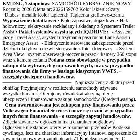
KM DSG, 7-stopniowa
SAMOCHÓD FABRYCZNIE NOWY
Rocznik: 2026 Oferta nr: 2026159762 Kolor lakieru: Szary
"Diabas" metalik Kolor tapicerki: Tapicerka grafitowo-czarna
Wyposażenie dodatkowe:
• Koło zapasowe, dojazdowe • Hak
holowniczy, elektrycznie rozkładany i składany z Systemem Trailer
Assist •
Pakiet systemów asystujących IQ.DRIVE:
- Asystent
jazdy Travel Assist, asystent utrzymania pasa ruchu Lane Assist i
Emergency Assist - Elektrycznie sterowane zabezpieczenie przed
dziećmi dla tylnych drzwi, sterowanie z fotela kierowcy - System
Area View - system obserwacji otoczenia przez 4 kamery 360 stopni
wraz z kamerą cofania
Podana cena obowiązuje w przypadku
zakupu dla wybranych grup zawodowych, oraz w przypadku
finansowania dla firmy w leasingu klasycznym VWFS. -
szczegóły dostępne u handlowców.
──────────────────── Najniższa cena z 30 dni przed
obniżką: Przyjmujemy w rozliczeniu samochody używane
wszystkich marek. Oferujemy również atrakcyjną ofertę
ubezpieczeń i finansowania zakupu samochodów (Kredyt/Leasing).
Cena uwarunkowana jest zakupem przy finansowaniu przez
Volkswagen Financial Services i może się różnić w przypadku
innych form finansowania - o szczegóły zapytaj handlowców.
Zdjęcia zawarte w ogłoszeniu mają charakter poglądowy.
Ogłoszenie nie stanowi oferty w rozumieniu przepisów Kodeksu
cywilnego, lecz ma charakter informacyjny i stanowi zaproszenie do
zawarcia umowy w rozumieniu art. 71 Kodeksu cywilnego. O