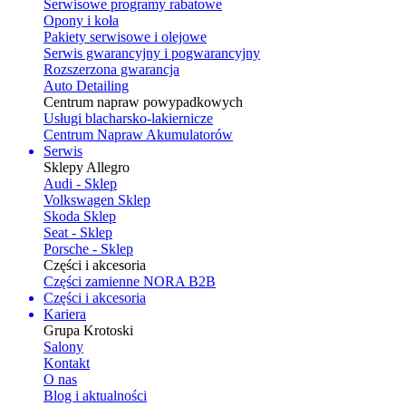
Serwisowe programy rabatowe
Opony i koła
Pakiety serwisowe i olejowe
Serwis gwarancyjny i pogwarancyjny
Rozszerzona gwarancja
Auto Detailing
Centrum napraw powypadkowych
Usługi blacharsko-lakiernicze
Centrum Napraw Akumulatorów
Serwis
Sklepy Allegro
Audi - Sklep
Volkswagen Sklep
Skoda Sklep
Seat - Sklep
Porsche - Sklep
Części i akcesoria
Części zamienne NORA B2B
Części i akcesoria
Kariera
Grupa Krotoski
Salony
Kontakt
O nas
Blog i aktualności