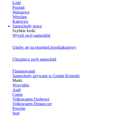
Łódź
Poznań
Warszawa
Wrocław
Katowice
Samochody nowe
Szybkie kroki
Wyceń swój samochód
Umów się na przegląd przedzakupowy
Ubezpiecz swój samochód
Finansowanie
Samochody używane w Grupie Krotoski
Marki
Wszystkie
Audi
Cupra
Volkswagen Osobowe
Volkswagen Dostawcze
Porsche
Seat