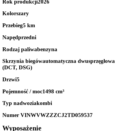
Rok produkcji
2026
Kolor
szary
Przebieg
5 km
Napęd
przedni
Rodzaj paliwa
benzyna
Skrzynia biegów
automatyczna dwusprzęgłowa
(DCT, DSG)
Drzwi
5
Pojemność / moc
1498 cm³
Typ nadwozia
kombi
Numer VIN
WVWZZZCJ2TD059537
Wyposażenie