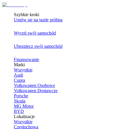
Szybkie kroki
Umów się na jazdę próbną
Wyceń swój samochód
Ubezpiecz swój samochód
Finansowanie
Marki
Wszystkie
Audi
Cupra
Volkswagen Osobowe
Volkswagen Dostawcze
Porsche
Skoda
MG Motor
BYD
Lokalizacje
Wszystkie
Częstochowa