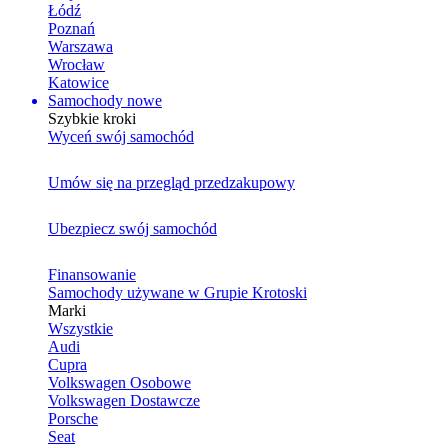
Łódź
Poznań
Warszawa
Wrocław
Katowice
Samochody nowe
Szybkie kroki
Wyceń swój samochód
Umów się na przegląd przedzakupowy
Ubezpiecz swój samochód
Finansowanie
Samochody używane w Grupie Krotoski
Marki
Wszystkie
Audi
Cupra
Volkswagen Osobowe
Volkswagen Dostawcze
Porsche
Seat