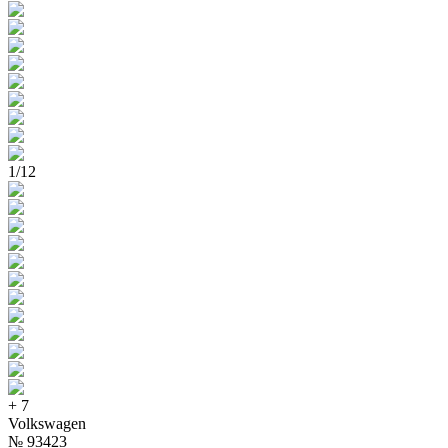
1
/
12
+
7
Volkswagen
№
93423