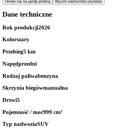
Umów się na jazdę próbną
Wyceń samochód używany
Dane techniczne
Rok produkcji
2026
Kolor
szary
Przebieg
5 km
Napęd
przedni
Rodzaj paliwa
benzyna
Skrzynia biegów
manualna
Drzwi
5
Pojemność / moc
999 cm³
Typ nadwozia
SUV