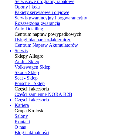
Serwisowe programy rabatowe
Opony i koła
Pakiety serwisowe i olejowe
Serwis gwarancyjny i pogwarancyjny
Rozszerzona gwarancja
Auto Detailing
Centrum napraw powypadkowych
Usługi blacharsko-lakiernicze
Centrum Napraw Akumulatorów
Serwis
Sklepy Allegro
Audi - Sklep
Volkswagen Sklep
Skoda Sklep
Seat - Sklep
Porsche - Sklep
Części i akcesoria
Części zamienne NORA B2B
Części i akcesoria
Kariera
Grupa Krotoski
Salony
Kontakt
O nas
Blog i aktualności