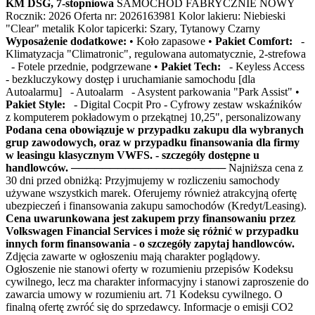
KM DSG, 7-stopniowa
SAMOCHÓD FABRYCZNIE NOWY
Rocznik: 2026 Oferta nr: 2026163981 Kolor lakieru: Niebieski
"Clear" metalik Kolor tapicerki: Szary, Tytanowy Czarny
Wyposażenie dodatkowe:
• Koło zapasowe •
Pakiet Comfort:
-
Klimatyzacja "Climatronic", regulowana automatycznie, 2-strefowa
- Fotele przednie, podgrzewane •
Pakiet Tech:
- Keyless Access
- bezkluczykowy dostęp i uruchamianie samochodu [dla
Autoalarmu] - Autoalarm - Asystent parkowania "Park Assist" •
Pakiet Style:
- Digital Cocpit Pro - Cyfrowy zestaw wskaźników
z komputerem pokładowym o przekątnej 10,25", personalizowany
Podana cena obowiązuje w przypadku zakupu dla wybranych
grup zawodowych, oraz w przypadku finansowania dla firmy
w leasingu klasycznym VWFS. - szczegóły dostępne u
handlowców.
──────────────────── Najniższa cena z
30 dni przed obniżką: Przyjmujemy w rozliczeniu samochody
używane wszystkich marek. Oferujemy również atrakcyjną ofertę
ubezpieczeń i finansowania zakupu samochodów (Kredyt/Leasing).
Cena uwarunkowana jest zakupem przy finansowaniu przez
Volkswagen Financial Services i może się różnić w przypadku
innych form finansowania - o szczegóły zapytaj handlowców.
Zdjęcia zawarte w ogłoszeniu mają charakter poglądowy.
Ogłoszenie nie stanowi oferty w rozumieniu przepisów Kodeksu
cywilnego, lecz ma charakter informacyjny i stanowi zaproszenie do
zawarcia umowy w rozumieniu art. 71 Kodeksu cywilnego. O
finalną ofertę zwróć się do sprzedawcy. Informacje o emisji CO2