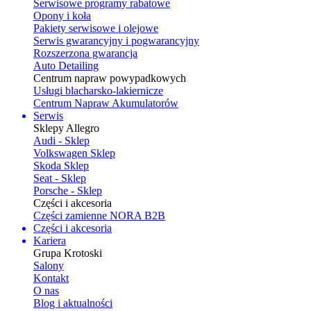
Serwisowe programy rabatowe
Opony i koła
Pakiety serwisowe i olejowe
Serwis gwarancyjny i pogwarancyjny
Rozszerzona gwarancja
Auto Detailing
Centrum napraw powypadkowych
Usługi blacharsko-lakiernicze
Centrum Napraw Akumulatorów
Serwis
Sklepy Allegro
Audi - Sklep
Volkswagen Sklep
Skoda Sklep
Seat - Sklep
Porsche - Sklep
Części i akcesoria
Części zamienne NORA B2B
Części i akcesoria
Kariera
Grupa Krotoski
Salony
Kontakt
O nas
Blog i aktualności