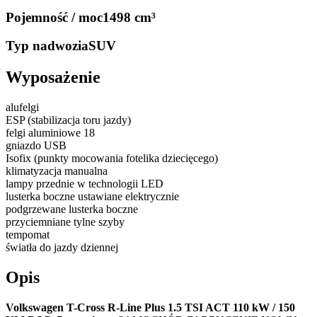
Pojemność / moc
1498 cm³
Typ nadwozia
SUV
Wyposażenie
alufelgi
ESP (stabilizacja toru jazdy)
felgi aluminiowe 18
gniazdo USB
Isofix (punkty mocowania fotelika dziecięcego)
klimatyzacja manualna
lampy przednie w technologii LED
lusterka boczne ustawiane elektrycznie
podgrzewane lusterka boczne
przyciemniane tylne szyby
tempomat
światła do jazdy dziennej
Opis
Volkswagen T-Cross R-Line Plus 1.5 TSI ACT 110 kW / 150