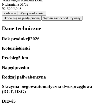
Volkswagen Krotoski Łódź
Niciarniana 51/53
92-320
Łódź
Zadzwoń
Wyślij wiadomość
Umów się na jazdę próbną
Wyceń samochód używany
Dane techniczne
Rok produkcji
2026
Kolor
niebieski
Przebieg
5 km
Napęd
przedni
Rodzaj paliwa
benzyna
Skrzynia biegów
automatyczna dwusprzęgłowa
(DCT, DSG)
Drzwi
5