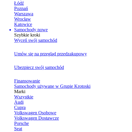
Łódź
Poznań
Warszawa
Wrocław
Katowice
Samochody nowe
Szybkie kroki
Wyceń swój samochód
Umów się na przegląd przedzakupowy
Ubezpiecz swój samochód
Finansowanie
Samochody używane w Grupie Krotoski
Marki
Wszystkie
Audi
Cupra
Volkswagen Osobowe
Volkswagen Dostawcze
Porsche
Seat