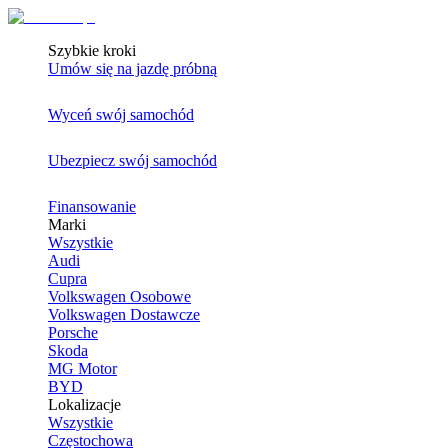
Szybkie kroki
Umów się na jazdę próbną
Wyceń swój samochód
Ubezpiecz swój samochód
Finansowanie
Marki
Wszystkie
Audi
Cupra
Volkswagen Osobowe
Volkswagen Dostawcze
Porsche
Skoda
MG Motor
BYD
Lokalizacje
Wszystkie
Częstochowa