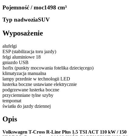
Pojemność / moc
1498 cm³
Typ nadwozia
SUV
Wyposażenie
alufelgi
ESP (stabilizacja toru jazdy)
felgi aluminiowe 18
gniazdo USB
Isofix (punkty mocowania fotelika dziecięcego)
klimatyzacja manualna
lampy przednie w technologii LED
lusterka boczne ustawiane elektrycznie
podgrzewane lusterka boczne
przyciemniane tylne szyby
tempomat
światła do jazdy dziennej
Opis
Volkswagen T-Cross R-Line Plus 1.5 TSI ACT 110 kW / 150