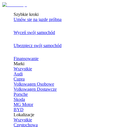
Szybkie kroki
Umów się na jazdę próbną
Wyceń swój samochód
Ubezpiecz swój samochód
Finansowanie
Marki
Wszystkie
Audi
Cupra
Volkswagen Osobowe
Volkswagen Dostawcze
Porsche
Skoda
MG Motor
BYD
Lokalizacje
Wszystkie
Częstochowa