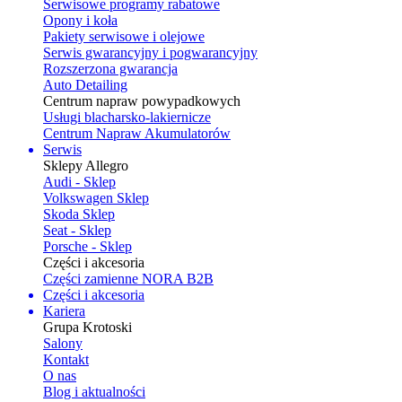
Serwisowe programy rabatowe
Opony i koła
Pakiety serwisowe i olejowe
Serwis gwarancyjny i pogwarancyjny
Rozszerzona gwarancja
Auto Detailing
Centrum napraw powypadkowych
Usługi blacharsko-lakiernicze
Centrum Napraw Akumulatorów
Serwis
Sklepy Allegro
Audi - Sklep
Volkswagen Sklep
Skoda Sklep
Seat - Sklep
Porsche - Sklep
Części i akcesoria
Części zamienne NORA B2B
Części i akcesoria
Kariera
Grupa Krotoski
Salony
Kontakt
O nas
Blog i aktualności