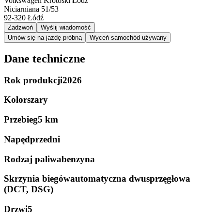
Volkswagen Krotoski Łódź
Niciarniana 51/53
92-320
Łódź
Zadzwoń
Wyślij wiadomość
Umów się na jazdę próbną
Wyceń samochód używany
Dane techniczne
Rok produkcji
2026
Kolor
szary
Przebieg
5 km
Napęd
przedni
Rodzaj paliwa
benzyna
Skrzynia biegów
automatyczna dwusprzęgłowa
(DCT, DSG)
Drzwi
5