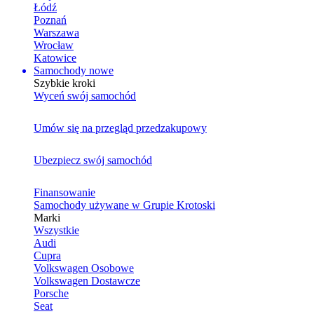
Łódź
Poznań
Warszawa
Wrocław
Katowice
Samochody nowe
Szybkie kroki
Wyceń swój samochód
Umów się na przegląd przedzakupowy
Ubezpiecz swój samochód
Finansowanie
Samochody używane w Grupie Krotoski
Marki
Wszystkie
Audi
Cupra
Volkswagen Osobowe
Volkswagen Dostawcze
Porsche
Seat