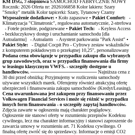
KM DSG, 7-stopniowa
SAMOCHÓD FABRYCZNIE NOWY
Rocznik: 2026 Oferta nr: 2026166858 Kolor lakieru: Szary
"Smoky" metalik Kolor tapicerki: Szary, Tytanowy Czarny
Wyposażenie dodatkowe:
• Koło zapasowe •
Pakiet Comfort:
-
Klimatyzacja "Climatronic", regulowana automatycznie, 2-strefowa
- Fotele przednie, podgrzewane •
Pakiet Tech:
- Keyless Access
- bezkluczykowy dostęp i uruchamianie samochodu [dla
Autoalarmu] - Autoalarm - Asystent parkowania "Park Assist" •
Pakiet Style:
- Digital Cocpit Pro - Cyfrowy zestaw wskaźników
z komputerem pokładowym o przekątnej 10,25", personalizowany
Podana cena obowiązuje w przypadku zakupu dla wybranych
grup zawodowych, oraz w przypadku finansowania dla firmy
w leasingu klasycznym VWFS. - szczegóły dostępne u
handlowców.
──────────────────── Najniższa cena z
30 dni przed obniżką: Przyjmujemy w rozliczeniu samochody
używane wszystkich marek. Oferujemy również atrakcyjną ofertę
ubezpieczeń i finansowania zakupu samochodów (Kredyt/Leasing).
Cena uwarunkowana jest zakupem przy finansowaniu przez
Volkswagen Financial Services i może się różnić w przypadku
innych form finansowania - o szczegóły zapytaj handlowców.
Zdjęcia zawarte w ogłoszeniu mają charakter poglądowy.
Ogłoszenie nie stanowi oferty w rozumieniu przepisów Kodeksu
cywilnego, lecz ma charakter informacyjny i stanowi zaproszenie do
zawarcia umowy w rozumieniu art. 71 Kodeksu cywilnego. O
finalną ofertę zwróć się do sprzedawcy. Informacje o emisji CO2