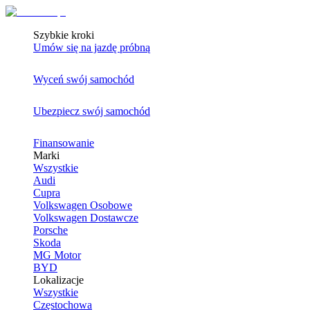
Szybkie kroki
Umów się na jazdę próbną
Wyceń swój samochód
Ubezpiecz swój samochód
Finansowanie
Marki
Wszystkie
Audi
Cupra
Volkswagen Osobowe
Volkswagen Dostawcze
Porsche
Skoda
MG Motor
BYD
Lokalizacje
Wszystkie
Częstochowa