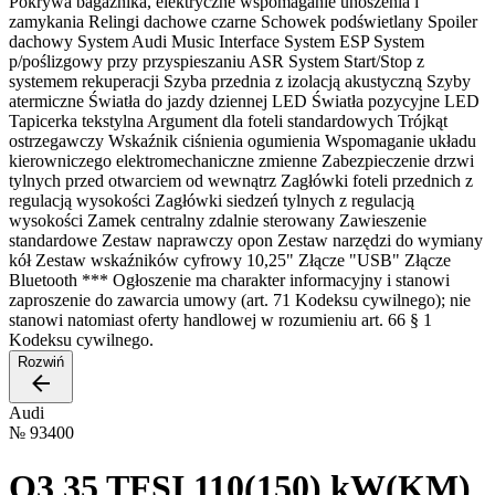
Pokrywa bagażnika, elektryczne wspomaganie unoszenia i
zamykania Relingi dachowe czarne Schowek podświetlany Spoiler
dachowy System Audi Music Interface System ESP System
p/poślizgowy przy przyspieszaniu ASR System Start/Stop z
systemem rekuperacji Szyba przednia z izolacją akustyczną Szyby
atermiczne Światła do jazdy dziennej LED Światła pozycyjne LED
Tapicerka tekstylna Argument dla foteli standardowych Trójkąt
ostrzegawczy Wskaźnik ciśnienia ogumienia Wspomaganie układu
kierowniczego elektromechaniczne zmienne Zabezpieczenie drzwi
tylnych przed otwarciem od wewnątrz Zagłówki foteli przednich z
regulacją wysokości Zagłówki siedzeń tylnych z regulacją
wysokości Zamek centralny zdalnie sterowany Zawieszenie
standardowe Zestaw naprawczy opon Zestaw narzędzi do wymiany
kół Zestaw wskaźników cyfrowy 10,25" Złącze "USB" Złącze
Bluetooth *** Ogłoszenie ma charakter informacyjny i stanowi
zaproszenie do zawarcia umowy (art. 71 Kodeksu cywilnego); nie
stanowi natomiast oferty handlowej w rozumieniu art. 66 § 1
Kodeksu cywilnego.
Rozwiń
Audi
№
93400
Q3 35 TFSI 110(150) kW(KM)