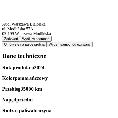
Audi Warszawa Białołęka
ul. Modlińska 57A
03-199
Warszawa Modlińska
Zadzwoń
Wyślij wiadomość
Umów się na jazdę próbną
Wyceń samochód używany
Dane techniczne
Rok produkcji
2024
Kolor
pomarańczowy
Przebieg
35000 km
Napęd
przedni
Rodzaj paliwa
benzyna