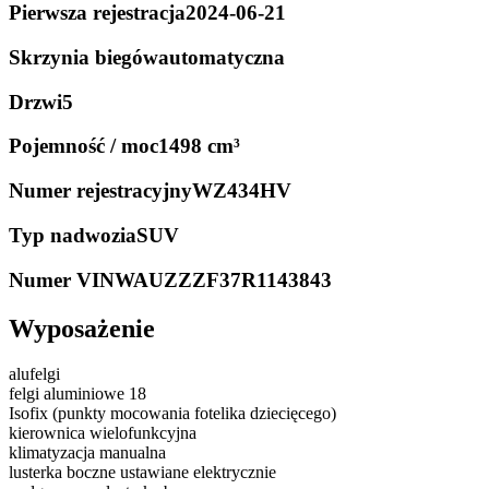
Pierwsza rejestracja
2024-06-21
Skrzynia biegów
automatyczna
Drzwi
5
Pojemność / moc
1498 cm³
Numer rejestracyjny
WZ434HV
Typ nadwozia
SUV
Numer VIN
WAUZZZF37R1143843
Wyposażenie
alufelgi
felgi aluminiowe 18
Isofix (punkty mocowania fotelika dziecięcego)
kierownica wielofunkcyjna
klimatyzacja manualna
lusterka boczne ustawiane elektrycznie