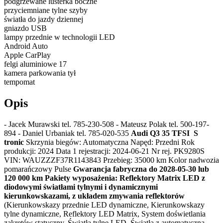
podgrzewane lusterka boczne
przyciemniane tylne szyby
światła do jazdy dziennej
gniazdo USB
lampy przednie w technologii LED
Android Auto
Apple CarPlay
felgi aluminiowe 17
kamera parkowania tył
tempomat
Opis
- Jacek Murawski tel. 785-230-508 - Mateusz Polak tel. 500-197-
894 - Daniel Urbaniak tel. 785-020-535
Audi Q3 35 TFSI S
tronic
Skrzynia biegów: Automatyczna Napęd: Przedni Rok
produkcji: 2024 Data 1 rejestracji: 2024-06-21 Nr rej. PK9280S
VIN: WAUZZZF37R1143843 Przebieg: 35000 km Kolor nadwozia
pomarańczowy Pulse
Gwarancja fabryczna do 2028-05-30 lub
120 000 km
Pakiety wyposażenia:
Reflektory Matrix LED z
diodowymi światłami tylnymi i dynamicznymi
kierunkowskazami, z układem zmywania reflektorów
(Kierunkowskazy przednie LED dynamiczne, Kierunkowskazy
tylne dynamiczne, Reflektory LED Matrix, System doświetlania
zakrętów statyczny, Światła tylne LED, Światła z automatyczną