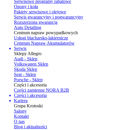
Serwisowe programy rabatowe
Opony i koła
Pakiety serwisowe i olejowe
Serwis gwarancyjny i pogwarancyjny
Rozszerzona gwarancja
Auto Detailing
Centrum napraw powypadkowych
Usługi blacharsko-lakiernicze
Centrum Napraw Akumulatorów
Serwis
Sklepy Allegro
Audi - Sklep
Volkswagen Sklep
Skoda Sklep
Seat - Sklep
Porsche - Sklep
Części i akcesoria
Części zamienne NORA B2B
Części i akcesoria
Kariera
Grupa Krotoski
Salony
Kontakt
O nas
Blog i aktualności