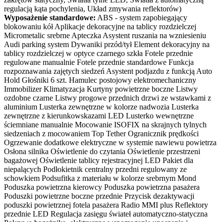
regulacją kąta pochylenia, Układ zmywania reflektorów)
Wyposażenie standardowe:
ABS - system zapobiegający
blokowaniu kół Aplikacje dekoracyjne na tablicy rozdzielczej
Micrometalic srebrne Apteczka Asystent ruszania na wzniesieniu
Audi parking system Dywaniki przód/tył Element dekoracyjny na
tablicy rozdzielczej w optyce czarnego szkła Fotele przednie
regulowane manualnie Fotele przednie standardowe Funkcja
rozpoznawania zajętych siedzeń Asystent podjazdu z funkcją Auto
Hold Głośniki 6 szt. Hamulec postojowy elektromechaniczny
Immobilizer Klimatyzacja Kurtyny powietrzne boczne Listwy
ozdobne czarne Listwy progowe przednich drzwi ze wstawkami z
aluminium Lusterka zewnętrzne w kolorze nadwozia Lusterka
zewnętrzne z kierunkowskazami LED Lusterko wewnętrzne
ściemniane manualnie Mocowanie ISOFIX na skrajnych tylnych
siedzeniach z mocowaniem Top Tether Ogranicznik prędkości
Ogrzewanie dodatkowe elektryczne w systemie nawiewu powietrza
Osłona silnika Oświetlenie do czytania Oświetlenie przestrzeni
bagażowej Oświetlenie tablicy rejestracyjnej LED Pakiet dla
niepalących Podłokietnik centralny przedni regulowany ze
schowkiem Podsufitka z materiału w kolorze srebrnym Mond
Poduszka powietrzna kierowcy Poduszka powietrzna pasażera
Poduszki powietrzne boczne przednie Przycisk dezaktywacji
poduszki powietrznej fotela pasażera Radio MMI plus Reflektory
przednie LED Regulacja zasięgu świateł automatyczno-statyczna