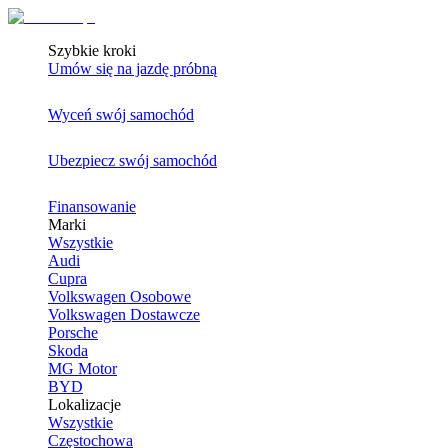
Szybkie kroki
Umów się na jazdę próbną
Wyceń swój samochód
Ubezpiecz swój samochód
Finansowanie
Marki
Wszystkie
Audi
Cupra
Volkswagen Osobowe
Volkswagen Dostawcze
Porsche
Skoda
MG Motor
BYD
Lokalizacje
Wszystkie
Częstochowa