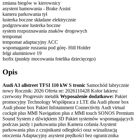
zmiana biegów w kierownicy
asystent hamowania - Brake Assist
kamera parkowania tył
lusterka boczne składane elektrycznie
podgrzewane lusterka boczne
system rozpoznawania znaków drogowych
tempomat
tempomat adaptacyjny ACC
wspomaganie ruszania pod górę- Hill Holder
felgi aluminiowe 19
Isofix (punkty mocowania fotelika dziecięcego)
Opis
Audi A3 allstreet TFSI 110 kW S tronic
Samochód fabrycznie
nowy Rocznik: 2026 Oferta nr: 2026110428 Kolor lakieru:
czerwony Progressiv metalik
Wyposażenie dodatkowe:
Pakiet
promocyjny Technology Współpraca z LTE dla Audi phone box
Audi phone box Pakiet Infotainment Connectivity Audi virtual
cockpit plus MMI Navigation plus z MMI touch SONOS Premium
Sound System z dźwiękiem 3D Pakiet systemów wspomagających
podczas jazdy i parkowania plus Kamera cofania Asystent
parkowania plus z czujnikami odległości oraz wizualizacją
otoczenia Adaptacyjny asystent prędkości bez ogranicznika