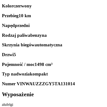
Kolor
czerwony
Przebieg
10 km
Napęd
przedni
Rodzaj paliwa
benzyna
Skrzynia biegów
automatyczna
Drzwi
5
Pojemność / moc
1498 cm³
Typ nadwozia
kompakt
Numer VIN
WAUZZZGY5TA131014
Wyposażenie
alufelgi