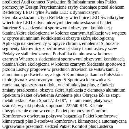
prędkości Audi connect Navigation & Infotainment plus Pakiet
promocyjny Design Przyciemnione szyby chroniące przed słońcem
Reflektory LED i tylne światła LED z dynamicznymi
kierunkowskazami z tyłu Reflektory w technice LED Światła tylne
w technice LED z dynamicznymi kierunkowskazami Pakiet
Interieur S z siedzeniami sportowymi obszytymi kombinacją
tkanina/skóra ekologiczna w kolorze czarnym Aplikacje we wnętrzu
w optyce aluminium Podłokietniki obszyte skórą ekologiczną
Aplikacja na kierownicy w optyce chromu, emblemat S, boczne
segmenty kierownicy z perforowanej skóry i kontrastowy szew
Pedały ze stali nierdzewnej Podsufitka tkaninowa w kolorze
czarnym Wnętrze z siedzeniami sportowymi obszytymi kombinacją
tkanina/skóra ekologiczna w kolorze czarnym Siedzenia sportowe z
przodu Listwy progowe w przednich drzwiach ze wstawkami z
aluminium, podświetlane, z logo S Kombinacja tkanina Puls/skóra
ekologiczna z wytłoczonym logo S Sportowa kierownica 3-
ramienna, spłaszczona u dołu, wielofunkcyjna plus, z funkcją
zmiany przełożenia, obszyta skórą Aplikacja z ciemnego aluminium
Spektrum Pakiet oświetlenia Ambiente plus Obręcze kół ze stopu
metali lekkich Audi Sport 7,5Jx19", 5 - ramienne, platynowa
szarość, wysoki połysk,z oponami 225/40 R19. 3-letnie
ubezpieczenie opon w cenie. Pakiet promocyjny Comfort
Komfortowo otwierana pokrywa bagażnika Pakiet komfortowej
klimatyzacji plus 3-strefowa komfortowa klimatyzacja automatyczna
Ogrzewanie przednich siedzeń Pakiet Komfort plus Lusterka