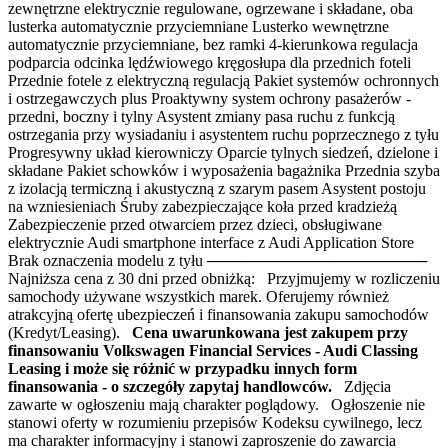
zewnętrzne elektrycznie regulowane, ogrzewane i składane, oba
lusterka automatycznie przyciemniane Lusterko wewnętrzne
automatycznie przyciemniane, bez ramki 4-kierunkowa regulacja
podparcia odcinka lędźwiowego kręgosłupa dla przednich foteli
Przednie fotele z elektryczną regulacją Pakiet systemów ochronnych
i ostrzegawczych plus Proaktywny system ochrony pasażerów -
przedni, boczny i tylny Asystent zmiany pasa ruchu z funkcją
ostrzegania przy wysiadaniu i asystentem ruchu poprzecznego z tyłu
Progresywny układ kierowniczy Oparcie tylnych siedzeń, dzielone i
składane Pakiet schowków i wyposażenia bagażnika Przednia szyba
z izolacją termiczną i akustyczną z szarym pasem Asystent postoju
na wzniesieniach Śruby zabezpieczające koła przed kradzieżą
Zabezpieczenie przed otwarciem przez dzieci, obsługiwane
elektrycznie Audi smartphone interface z Audi Application Store
Brak oznaczenia modelu z tyłu ────────────────────
Najniższa cena z 30 dni przed obniżką: Przyjmujemy w rozliczeniu
samochody używane wszystkich marek. Oferujemy również
atrakcyjną ofertę ubezpieczeń i finansowania zakupu samochodów
(Kredyt/Leasing).
Cena uwarunkowana jest zakupem przy
finansowaniu Volkswagen Financial Services - Audi Classing
Leasing i może się różnić w przypadku innych form
finansowania - o szczegóły zapytaj handlowców.
Zdjęcia
zawarte w ogłoszeniu mają charakter poglądowy. Ogłoszenie nie
stanowi oferty w rozumieniu przepisów Kodeksu cywilnego, lecz
ma charakter informacyjny i stanowi zaproszenie do zawarcia