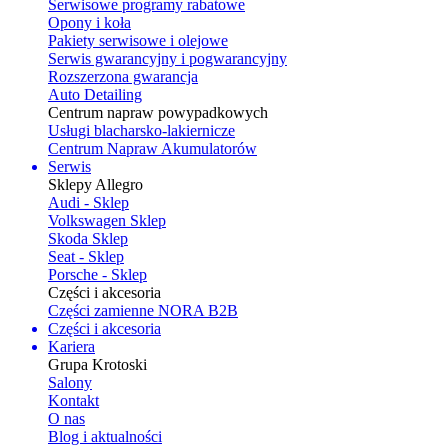
Serwisowe programy rabatowe
Opony i koła
Pakiety serwisowe i olejowe
Serwis gwarancyjny i pogwarancyjny
Rozszerzona gwarancja
Auto Detailing
Centrum napraw powypadkowych
Usługi blacharsko-lakiernicze
Centrum Napraw Akumulatorów
Serwis
Sklepy Allegro
Audi - Sklep
Volkswagen Sklep
Skoda Sklep
Seat - Sklep
Porsche - Sklep
Części i akcesoria
Części zamienne NORA B2B
Części i akcesoria
Kariera
Grupa Krotoski
Salony
Kontakt
O nas
Blog i aktualności