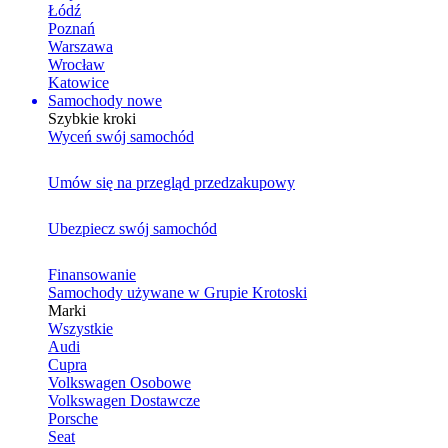
Łódź
Poznań
Warszawa
Wrocław
Katowice
Samochody nowe
Szybkie kroki
Wyceń swój samochód
Umów się na przegląd przedzakupowy
Ubezpiecz swój samochód
Finansowanie
Samochody używane w Grupie Krotoski
Marki
Wszystkie
Audi
Cupra
Volkswagen Osobowe
Volkswagen Dostawcze
Porsche
Seat