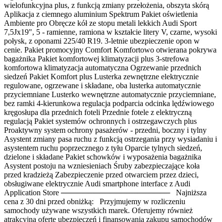
wielofunkcyjna plus, z funkcją zmiany przełożenia, obszyta skórą
Aplikacja z ciemnego aluminium Spektrum Pakiet oświetlenia
Ambiente pro Obręcze kół ze stopu metali lekkich Audi Sport
7,5Jx19", 5 - ramienne, ramiona w kształcie litery V, czarne, wysoki
połysk, z oponami 225/40 R19. 3-letnie ubezpieczenie opon w
cenie. Pakiet promocyjny Comfort Komfortowo otwierana pokrywa
bagażnika Pakiet komfortowej klimatyzacji plus 3-strefowa
komfortowa klimatyzacja automatyczna Ogrzewanie przednich
siedzeń Pakiet Komfort plus Lusterka zewnętrzne elektrycznie
regulowane, ogrzewane i składane, oba lusterka automatycznie
przyciemniane Lusterko wewnętrzne automatycznie przyciemniane,
bez ramki 4-kierunkowa regulacja podparcia odcinka lędźwiowego
kręgosłupa dla przednich foteli Przednie fotele z elektryczną
regulacją Pakiet systemów ochronnych i ostrzegawczych plus
Proaktywny system ochrony pasażerów - przedni, boczny i tylny
Asystent zmiany pasa ruchu z funkcją ostrzegania przy wysiadaniu i
asystentem ruchu poprzecznego z tyłu Oparcie tylnych siedzeń,
dzielone i składane Pakiet schowków i wyposażenia bagażnika
Asystent postoju na wzniesieniach Śruby zabezpieczające koła
przed kradzieżą Zabezpieczenie przed otwarciem przez dzieci,
obsługiwane elektrycznie Audi smartphone interface z Audi
Application Store ──────────────────── Najniższa
cena z 30 dni przed obniżką: Przyjmujemy w rozliczeniu
samochody używane wszystkich marek. Oferujemy również
atrakcyjną ofertę ubezpieczeń i finansowania zakupu samochodów