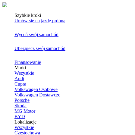
Szybkie kroki
Umów się na jazdę próbną
Wyceń swój samochód
Ubezpiecz swój samochód
Finansowanie
Marki
Wszystkie
Audi
Cupra
Volkswagen Osobowe
Volkswagen Dostawcze
Porsche
Skoda
MG Motor
BYD
Lokalizacje
Wszystkie
Częstochowa