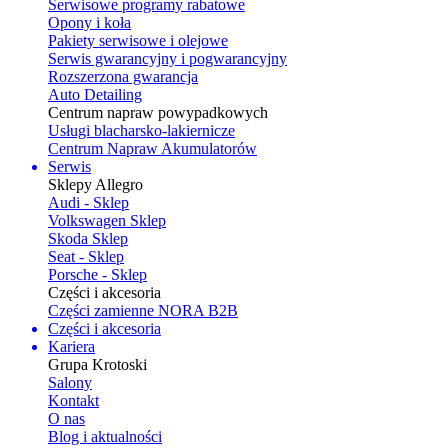
Serwisowe programy rabatowe
Opony i koła
Pakiety serwisowe i olejowe
Serwis gwarancyjny i pogwarancyjny
Rozszerzona gwarancja
Auto Detailing
Centrum napraw powypadkowych
Usługi blacharsko-lakiernicze
Centrum Napraw Akumulatorów
Serwis
Sklepy Allegro
Audi - Sklep
Volkswagen Sklep
Skoda Sklep
Seat - Sklep
Porsche - Sklep
Części i akcesoria
Części zamienne NORA B2B
Części i akcesoria
Kariera
Grupa Krotoski
Salony
Kontakt
O nas
Blog i aktualności