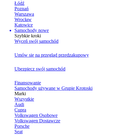
Łódź
Poznań
Warszawa
Wrocław
Katowice
Samochody nowe
Szybkie kroki
Wyceń swój samochód
Umów się na przegląd przedzakupowy
Ubezpiecz swój samochód
Finansowanie
Samochody używane w Grupie Krotoski
Marki
Wszystkie
Audi
Cupra
Volkswagen Osobowe
Volkswagen Dostawcze
Porsche
Seat