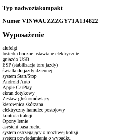
Typ nadwozia
kompakt
Numer VIN
WAUZZZGY7TA134822
Wyposażenie
alufelgi
lusterka boczne ustawiane elektrycznie
gniazdo USB
ESP (stabilizacja toru jazdy)
światła do jazdy dziennej
system Start/Stop
Android Auto
Apple CarPlay
ekran dotykowy
Zestaw głośnomówiący
kierownica skórzana
elektryczny hamulec postojowy
kontrola trakcji
Opony letnie
asystent pasa ruchu
system ostrzegający o możliwej kolizji
system powiadamiania o wypadku