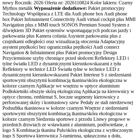
nowy Rocznik: 2026 Oferta nr: 2026110824 Kolor lakieru: Czarny
Mythos metalik
Wyposażenie dodatkowe:
Pakiet promocyjny
Technology Współpraca z LTE dla Audi phone box Audi phone
box Pakiet Infotainment Connectivity Audi virtual cockpit plus MMI
Navigation plus z MMI touch SONOS Premium Sound System z
dźwiękiem 3D Pakiet systemów wspomagających podczas jazdy i
parkowania plus Kamera cofania Asystent parkowania plus z
czujnikami odległości oraz wizualizacją otoczenia Adaptacyjny
asystent prędkości bez ogranicznika prędkości Audi connect
Navigation & Infotainment plus Pakiet promocyjny Design
Przyciemnione szyby chroniące przed słońcem Reflektory LED i
tylne światła LED z dynamicznymi kierunkowskazami z tyłu
Reflektory w technice LED Światła tylne w technice LED z
dynamicznymi kierunkowskazami Pakiet Interieur S z siedzeniami
sportowymi obszytymi kombinacją tkanina/skóra ekologiczna w
kolorze czarnym Aplikacje we wnętrzu w optyce aluminium
Podłokietniki obszyte skórą ekologiczną Aplikacja na kierownicy w
optyce chromu, emblemat S, boczne segmenty kierownicy z
perforowanej skóry i kontrastowy szew Pedały ze stali nierdzewnej
Podsufitka tkaninowa w kolorze czarnym Wnętrze z siedzeniami
sportowymi obszytymi kombinacją tkanina/skóra ekologiczna w
kolorze czarnym Siedzenia sportowe z przodu Listwy progowe w
przednich drzwiach ze wstawkami z aluminium, podświetlane, z
logo S Kombinacja tkanina Puls/skóra ekologiczna z wytłoczonym
logo S Sportowa kierownica 3-ramienna, spłaszczona u dołu,