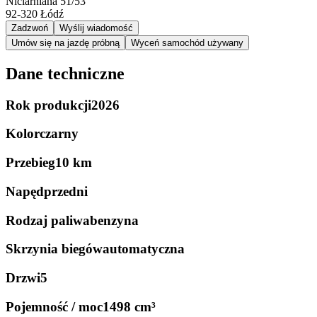
Niciarniana 51/53
92-320
Łódź
Zadzwoń
Wyślij wiadomość
Umów się na jazdę próbną
Wyceń samochód używany
Dane techniczne
Rok produkcji
2026
Kolor
czarny
Przebieg
10 km
Napęd
przedni
Rodzaj paliwa
benzyna
Skrzynia biegów
automatyczna
Drzwi
5
Pojemność / moc
1498 cm³