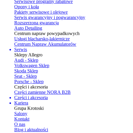
Serwisowe programy rabatowe
Opony i koła
Pakiety serwisowe i olejowe
Serwis gwarancyjny i pogwarancyjny
Rozszerzona gwarancja
Auto Detailing
Centrum napraw powypadkowych
Usługi blacharsko-lakiernicze
Centrum Napraw Akumulatorów
Serwis
Sklepy Allegro
Audi - Sklep
Volkswagen Sklep
Skoda Sklep
Seat - Sklep
Porsche - Sklep
Części i akcesoria
Części zamienne NORA B2B
Części i akcesoria
Kariera
Grupa Krotoski
Salony
Kontakt
O nas
Blog i aktualności