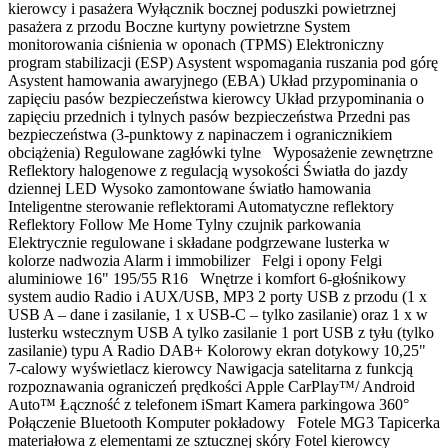
kierowcy i pasażera Wyłącznik bocznej poduszki powietrznej
pasażera z przodu Boczne kurtyny powietrzne System
monitorowania ciśnienia w oponach (TPMS) Elektroniczny
program stabilizacji (ESP) Asystent wspomagania ruszania pod górę
Asystent hamowania awaryjnego (EBA) Układ przypominania o
zapięciu pasów bezpieczeństwa kierowcy Układ przypominania o
zapięciu przednich i tylnych pasów bezpieczeństwa Przedni pas
bezpieczeństwa (3-punktowy z napinaczem i ogranicznikiem
obciążenia) Regulowane zagłówki tylne Wyposażenie zewnętrzne
Reflektory halogenowe z regulacją wysokości Światła do jazdy
dziennej LED Wysoko zamontowane światło hamowania
Inteligentne sterowanie reflektorami Automatyczne reflektory
Reflektory Follow Me Home Tylny czujnik parkowania
Elektrycznie regulowane i składane podgrzewane lusterka w
kolorze nadwozia Alarm i immobilizer Felgi i opony Felgi
aluminiowe 16" 195/55 R16 Wnętrze i komfort 6-głośnikowy
system audio Radio i AUX/USB, MP3 2 porty USB z przodu (1 x
USB A – dane i zasilanie, 1 x USB-C – tylko zasilanie) oraz 1 x w
lusterku wstecznym USB A tylko zasilanie 1 port USB z tyłu (tylko
zasilanie) typu A Radio DAB+ Kolorowy ekran dotykowy 10,25"
7-calowy wyświetlacz kierowcy Nawigacja satelitarna z funkcją
rozpoznawania ograniczeń prędkości Apple CarPlay™/ Android
Auto™ Łączność z telefonem iSmart Kamera parkingowa 360°
Połączenie Bluetooth Komputer pokładowy Fotele MG3 Tapicerka
materiałowa z elementami ze sztucznej skóry Fotel kierowcy