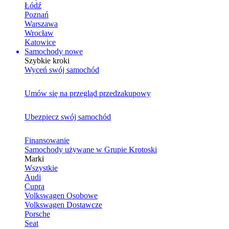
Łódź
Poznań
Warszawa
Wrocław
Katowice
Samochody nowe
Szybkie kroki
Wyceń swój samochód
Umów się na przegląd przedzakupowy
Ubezpiecz swój samochód
Finansowanie
Samochody używane w Grupie Krotoski
Marki
Wszystkie
Audi
Cupra
Volkswagen Osobowe
Volkswagen Dostawcze
Porsche
Seat