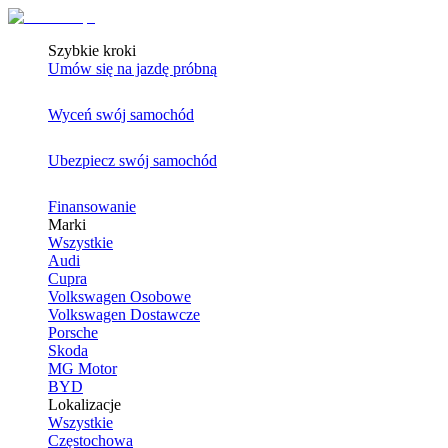
Szybkie kroki
Umów się na jazdę próbną
Wyceń swój samochód
Ubezpiecz swój samochód
Finansowanie
Marki
Wszystkie
Audi
Cupra
Volkswagen Osobowe
Volkswagen Dostawcze
Porsche
Skoda
MG Motor
BYD
Lokalizacje
Wszystkie
Częstochowa