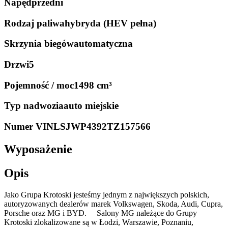
Napęd
przedni
Rodzaj paliwa
hybryda (HEV pełna)
Skrzynia biegów
automatyczna
Drzwi
5
Pojemność / moc
1498 cm³
Typ nadwozia
auto miejskie
Numer VIN
LSJWP4392TZ157566
Wyposażenie
Opis
Jako Grupa Krotoski jesteśmy jednym z największych polskich,
autoryzowanych dealerów marek Volkswagen, Skoda, Audi, Cupra,
Porsche oraz MG i BYD. Salony MG należące do Grupy
Krotoski zlokalizowane są w Łodzi, Warszawie, Poznaniu,