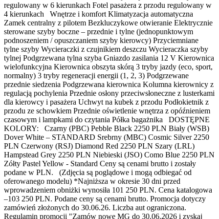
regulowany w 6 kierunkach Fotel pasażera z przodu regulowany w
4 kierunkach Wnętrze i komfort Klimatyzacja automatyczna
Zamek centralny z pilotem Bezkluczykowe otwieranie Elektrycznie
sterowane szyby boczne – przednie i tylne (jednopunktowym
podnoszeniem / opuszczaniem szyby kierowcy) Przyciemniane
tylne szyby Wycieraczki z czujnikiem deszczu Wycieraczka szyby
tylnej Podgrzewana tylna szyba Gniazdo zasilania 12 V Kierownica
wielofunkcyjna Kierownica obszyta skórą 3 tryby jazdy (eco, sport,
normalny) 3 tryby regeneracji energii (1, 2, 3) Podgrzewane
przednie siedzenia Podgrzewana kierownica Kolumna kierownicy z
regulacją pochylenia Przednie osłony przeciwsłoneczne z lusterkami
dla kierowcy i pasażera Uchwyt na kubek z przodu Podłokietnik z
przodu ze schowkiem Przednie oświetlenie wnętrza z opóźnieniem
czasowym i lampkami do czytania Półka bagażnika DOSTĘPNE
KOLORY: Czarny (PBC) Pebble Black 2250 PLN Biały (WSB)
Dover White – STANDARD Srebrny (MBC) Cosmic Silver 2250
PLN Czerwony (RSJ) Diamond Red 2250 PLN Szary (LRL)
Hampstead Grey 2250 PLN Niebieski (JSO) Como Blue 2250 PLN
Zółty Pastel Yellow - Standard Ceny są cenami brutto i zostały
podane w PLN. (Zdjęcia są poglądowe i mogą odbiegać od
oferowanego modelu) *Najniższa w okresie 30 dni przed
wprowadzeniem obniżki wynosiła 101 250 PLN. Cena katalogowa
–103 250 PLN. Podane ceny są cenami brutto. Promocja dotyczy
zamówień złożonych do 30.06.26. Liczba aut ograniczona.
Regulamin promocji "Zamów nowe MG do 30.06.2026 i zyskaj