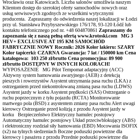
Wrocławiu oraz Katowicach. Liczba salonów umożliwia naszym
Klientom dostęp do szerokiej oferty samochodów nowych oraz
usług serwisowych zgodnych ze wszelkimi wytycznymi
producenta. Zapraszamy do odwiedzenia naszej lokalizacji w Łodzi
przy ul. Stanisława Przybyszewskiego 176/178, 93-120 Łódź lub
kontaktu telefonicznego pod nr. +48 604870861
Zapraszamy do
zapoznania się z naszą pełną ofertą www.krotoski.com
MG 3
HEV+ EXCLUSIVE AT 195 KM
SAMOCHÓD
FABRYCZNIE NOWY
Rocznik: 2026
Kolor lakieru: SZARY
Kolor tapicerki: CZARNA
Gwarancja: 7 lat / 150000 km
Cena
katalogowa: 103 250 zł/brutto
Cena promocyjna: 89 900
zł/brutto
DOSTĘPNY W INNYCH KOLORACH!
WYPOSAŻENIE MG Pilot Tempomat adaptacyjny (ACC)
Aktywny system hamowania awaryjnego (AEB) z detekcją
pieszych i rowerzystów Asystent utrzymania pasa ruchu (LKA) z
ostrzeganiem przed niekontrolowaną zmianą pasa ruchu (LDWS)
Asystent jazdy w korku Asystent prędkości (SAS) Ostrzeganie o
ruchu poprzecznym z tyłu pojazdu (RCTA) Monitorowanie
martwego pola (BSD) z asystentem zmiany pasa ruchu Alert uwagi
kierowcy Ostrzeganie przed kolizją z przodu Asystent jazdy w
korku Bezpieczeństwo Elektryczny hamulec postojowy
Automatyczny hamulec postojowy Układ przeciwblokujący (ABS)
i elektroniczny rozdział siły hamowania (EBD) Mocowania ISOFIX
(x2) na tylnych siedzeniach Boczne poduszki powietrzne dla
kierowcy i pasażera z przodu Przednie poduszki powietrzne dla