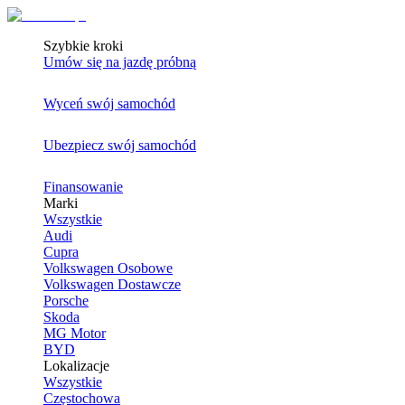
Szybkie kroki
Umów się na jazdę próbną
Wyceń swój samochód
Ubezpiecz swój samochód
Finansowanie
Marki
Wszystkie
Audi
Cupra
Volkswagen Osobowe
Volkswagen Dostawcze
Porsche
Skoda
MG Motor
BYD
Lokalizacje
Wszystkie
Częstochowa