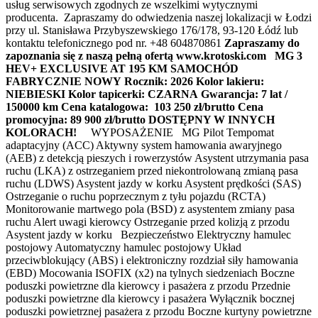
usług serwisowych zgodnych ze wszelkimi wytycznymi
producenta. Zapraszamy do odwiedzenia naszej lokalizacji w Łodzi
przy ul. Stanisława Przybyszewskiego 176/178, 93-120 Łódź lub
kontaktu telefonicznego pod nr. +48 604870861
Zapraszamy do
zapoznania się z naszą pełną ofertą www.krotoski.com
MG 3
HEV+ EXCLUSIVE AT 195 KM
SAMOCHÓD
FABRYCZNIE NOWY
Rocznik: 2026
Kolor lakieru:
NIEBIESKI
Kolor tapicerki: CZARNA
Gwarancja: 7 lat /
150000 km
Cena katalogowa: 103 250 zł/brutto
Cena
promocyjna: 89 900 zł/brutto
DOSTĘPNY W INNYCH
KOLORACH!
WYPOSAŻENIE MG Pilot Tempomat
adaptacyjny (ACC) Aktywny system hamowania awaryjnego
(AEB) z detekcją pieszych i rowerzystów Asystent utrzymania pasa
ruchu (LKA) z ostrzeganiem przed niekontrolowaną zmianą pasa
ruchu (LDWS) Asystent jazdy w korku Asystent prędkości (SAS)
Ostrzeganie o ruchu poprzecznym z tyłu pojazdu (RCTA)
Monitorowanie martwego pola (BSD) z asystentem zmiany pasa
ruchu Alert uwagi kierowcy Ostrzeganie przed kolizją z przodu
Asystent jazdy w korku Bezpieczeństwo Elektryczny hamulec
postojowy Automatyczny hamulec postojowy Układ
przeciwblokujący (ABS) i elektroniczny rozdział siły hamowania
(EBD) Mocowania ISOFIX (x2) na tylnych siedzeniach Boczne
poduszki powietrzne dla kierowcy i pasażera z przodu Przednie
poduszki powietrzne dla kierowcy i pasażera Wyłącznik bocznej
poduszki powietrznej pasażera z przodu Boczne kurtyny powietrzne