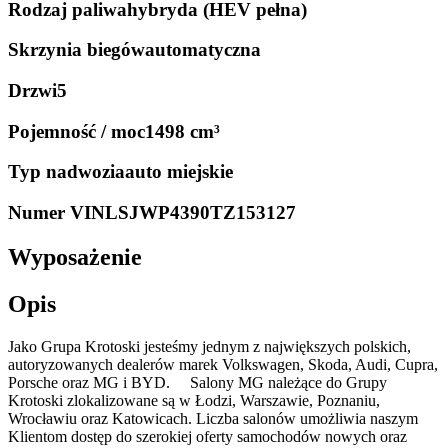
Rodzaj paliwa
hybryda (HEV pełna)
Skrzynia biegów
automatyczna
Drzwi
5
Pojemność / moc
1498 cm³
Typ nadwozia
auto miejskie
Numer VIN
LSJWP4390TZ153127
Wyposażenie
Opis
Jako Grupa Krotoski jesteśmy jednym z największych polskich,
autoryzowanych dealerów marek Volkswagen, Skoda, Audi, Cupra,
Porsche oraz MG i BYD. Salony MG należące do Grupy
Krotoski zlokalizowane są w Łodzi, Warszawie, Poznaniu,
Wrocławiu oraz Katowicach. Liczba salonów umożliwia naszym
Klientom dostęp do szerokiej oferty samochodów nowych oraz