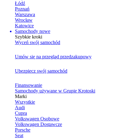
Łódź
Poznań
Warszawa
Wrocław
Katowice
Samochody nowe
Szybkie kroki
Wyceń swój samochód
Umów się na przegląd przedzakupowy
Ubezpiecz swój samochód
Finansowanie
Samochody używane w Grupie Krotoski
Marki
Wszystkie
Audi
Cupra
Volkswagen Osobowe
Volkswagen Dostawcze
Porsche
Seat