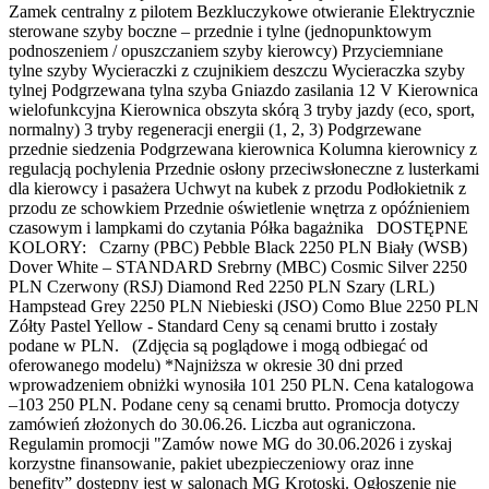
Zamek centralny z pilotem Bezkluczykowe otwieranie Elektrycznie
sterowane szyby boczne – przednie i tylne (jednopunktowym
podnoszeniem / opuszczaniem szyby kierowcy) Przyciemniane
tylne szyby Wycieraczki z czujnikiem deszczu Wycieraczka szyby
tylnej Podgrzewana tylna szyba Gniazdo zasilania 12 V Kierownica
wielofunkcyjna Kierownica obszyta skórą 3 tryby jazdy (eco, sport,
normalny) 3 tryby regeneracji energii (1, 2, 3) Podgrzewane
przednie siedzenia Podgrzewana kierownica Kolumna kierownicy z
regulacją pochylenia Przednie osłony przeciwsłoneczne z lusterkami
dla kierowcy i pasażera Uchwyt na kubek z przodu Podłokietnik z
przodu ze schowkiem Przednie oświetlenie wnętrza z opóźnieniem
czasowym i lampkami do czytania Półka bagażnika DOSTĘPNE
KOLORY: Czarny (PBC) Pebble Black 2250 PLN Biały (WSB)
Dover White – STANDARD Srebrny (MBC) Cosmic Silver 2250
PLN Czerwony (RSJ) Diamond Red 2250 PLN Szary (LRL)
Hampstead Grey 2250 PLN Niebieski (JSO) Como Blue 2250 PLN
Zółty Pastel Yellow - Standard Ceny są cenami brutto i zostały
podane w PLN. (Zdjęcia są poglądowe i mogą odbiegać od
oferowanego modelu) *Najniższa w okresie 30 dni przed
wprowadzeniem obniżki wynosiła 101 250 PLN. Cena katalogowa
–103 250 PLN. Podane ceny są cenami brutto. Promocja dotyczy
zamówień złożonych do 30.06.26. Liczba aut ograniczona.
Regulamin promocji "Zamów nowe MG do 30.06.2026 i zyskaj
korzystne finansowanie, pakiet ubezpieczeniowy oraz inne
benefity” dostępny jest w salonach MG Krotoski. Ogłoszenie nie