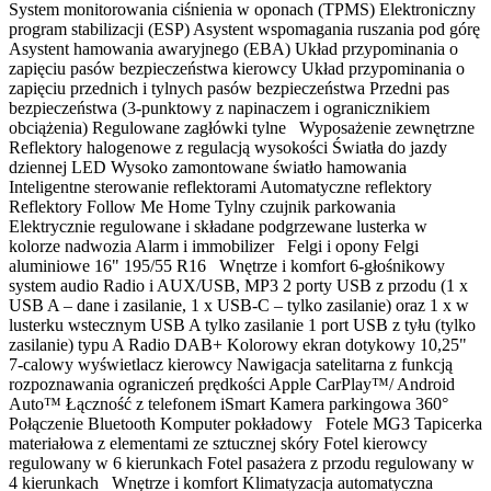
System monitorowania ciśnienia w oponach (TPMS) Elektroniczny
program stabilizacji (ESP) Asystent wspomagania ruszania pod górę
Asystent hamowania awaryjnego (EBA) Układ przypominania o
zapięciu pasów bezpieczeństwa kierowcy Układ przypominania o
zapięciu przednich i tylnych pasów bezpieczeństwa Przedni pas
bezpieczeństwa (3-punktowy z napinaczem i ogranicznikiem
obciążenia) Regulowane zagłówki tylne Wyposażenie zewnętrzne
Reflektory halogenowe z regulacją wysokości Światła do jazdy
dziennej LED Wysoko zamontowane światło hamowania
Inteligentne sterowanie reflektorami Automatyczne reflektory
Reflektory Follow Me Home Tylny czujnik parkowania
Elektrycznie regulowane i składane podgrzewane lusterka w
kolorze nadwozia Alarm i immobilizer Felgi i opony Felgi
aluminiowe 16" 195/55 R16 Wnętrze i komfort 6-głośnikowy
system audio Radio i AUX/USB, MP3 2 porty USB z przodu (1 x
USB A – dane i zasilanie, 1 x USB-C – tylko zasilanie) oraz 1 x w
lusterku wstecznym USB A tylko zasilanie 1 port USB z tyłu (tylko
zasilanie) typu A Radio DAB+ Kolorowy ekran dotykowy 10,25"
7-calowy wyświetlacz kierowcy Nawigacja satelitarna z funkcją
rozpoznawania ograniczeń prędkości Apple CarPlay™/ Android
Auto™ Łączność z telefonem iSmart Kamera parkingowa 360°
Połączenie Bluetooth Komputer pokładowy Fotele MG3 Tapicerka
materiałowa z elementami ze sztucznej skóry Fotel kierowcy
regulowany w 6 kierunkach Fotel pasażera z przodu regulowany w
4 kierunkach Wnętrze i komfort Klimatyzacja automatyczna