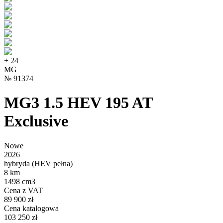
+
24
MG
№
91374
MG3 1.5 HEV 195 AT
Exclusive
Nowe
2026
hybryda (HEV pełna)
8 km
1498 cm3
Cena z VAT
89 900 zł
Cena katalogowa
103 250 zł