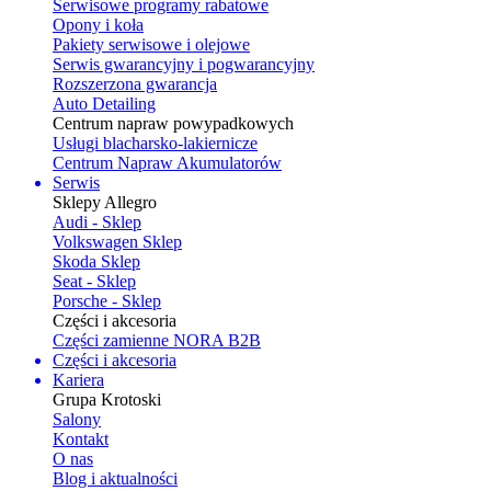
Serwisowe programy rabatowe
Opony i koła
Pakiety serwisowe i olejowe
Serwis gwarancyjny i pogwarancyjny
Rozszerzona gwarancja
Auto Detailing
Centrum napraw powypadkowych
Usługi blacharsko-lakiernicze
Centrum Napraw Akumulatorów
Serwis
Sklepy Allegro
Audi - Sklep
Volkswagen Sklep
Skoda Sklep
Seat - Sklep
Porsche - Sklep
Części i akcesoria
Części zamienne NORA B2B
Części i akcesoria
Kariera
Grupa Krotoski
Salony
Kontakt
O nas
Blog i aktualności