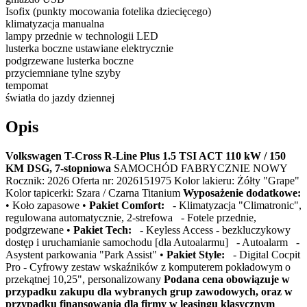
Isofix (punkty mocowania fotelika dziecięcego)
klimatyzacja manualna
lampy przednie w technologii LED
lusterka boczne ustawiane elektrycznie
podgrzewane lusterka boczne
przyciemniane tylne szyby
tempomat
światła do jazdy dziennej
Opis
Volkswagen T-Cross R-Line Plus 1.5 TSI ACT 110 kW / 150
KM DSG, 7-stopniowa
SAMOCHÓD FABRYCZNIE NOWY
Rocznik: 2026 Oferta nr: 2026151975 Kolor lakieru: Żółty "Grape"
Kolor tapicerki: Szara / Czarna Titanium
Wyposażenie dodatkowe:
• Koło zapasowe •
Pakiet Comfort:
- Klimatyzacja "Climatronic",
regulowana automatycznie, 2-strefowa - Fotele przednie,
podgrzewane •
Pakiet Tech:
- Keyless Access - bezkluczykowy
dostęp i uruchamianie samochodu [dla Autoalarmu] - Autoalarm -
Asystent parkowania "Park Assist" •
Pakiet Style:
- Digital Cocpit
Pro - Cyfrowy zestaw wskaźników z komputerem pokładowym o
przekątnej 10,25", personalizowany
Podana cena obowiązuje w
przypadku zakupu dla wybranych grup zawodowych, oraz w
przypadku finansowania dla firmy w leasingu klasycznym