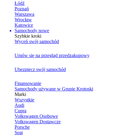
Łódź
Poznań
Warszawa
Wrocław
Katowice
Samochody nowe
Szybkie kroki
Wyceń swój samochód
Umów się na przegląd przedzakupowy
Ubezpiecz swój samochód
Finansowanie
Samochody używane w Grupie Krotoski
Marki
Wszystkie
Audi
Cupra
Volkswagen Osobowe
Volkswagen Dostawcze
Porsche
Seat