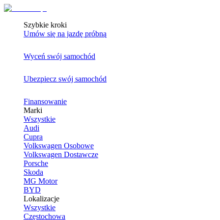
Szybkie kroki
Umów się na jazdę próbną
Wyceń swój samochód
Ubezpiecz swój samochód
Finansowanie
Marki
Wszystkie
Audi
Cupra
Volkswagen Osobowe
Volkswagen Dostawcze
Porsche
Skoda
MG Motor
BYD
Lokalizacje
Wszystkie
Częstochowa