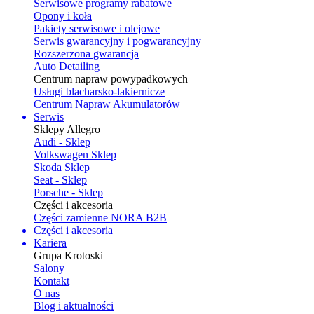
Serwisowe programy rabatowe
Opony i koła
Pakiety serwisowe i olejowe
Serwis gwarancyjny i pogwarancyjny
Rozszerzona gwarancja
Auto Detailing
Centrum napraw powypadkowych
Usługi blacharsko-lakiernicze
Centrum Napraw Akumulatorów
Serwis
Sklepy Allegro
Audi - Sklep
Volkswagen Sklep
Skoda Sklep
Seat - Sklep
Porsche - Sklep
Części i akcesoria
Części zamienne NORA B2B
Części i akcesoria
Kariera
Grupa Krotoski
Salony
Kontakt
O nas
Blog i aktualności