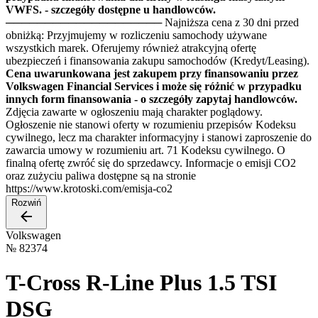
VWFS. - szczegóły dostępne u handlowców.
──────────────────── Najniższa cena z 30 dni przed
obniżką: Przyjmujemy w rozliczeniu samochody używane
wszystkich marek. Oferujemy również atrakcyjną ofertę
ubezpieczeń i finansowania zakupu samochodów (Kredyt/Leasing).
Cena uwarunkowana jest zakupem przy finansowaniu przez
Volkswagen Financial Services i może się różnić w przypadku
innych form finansowania - o szczegóły zapytaj handlowców.
Zdjęcia zawarte w ogłoszeniu mają charakter poglądowy.
Ogłoszenie nie stanowi oferty w rozumieniu przepisów Kodeksu
cywilnego, lecz ma charakter informacyjny i stanowi zaproszenie do
zawarcia umowy w rozumieniu art. 71 Kodeksu cywilnego. O
finalną ofertę zwróć się do sprzedawcy. Informacje o emisji CO2
oraz zużyciu paliwa dostępne są na stronie
https://www.krotoski.com/emisja-co2
Rozwiń
Volkswagen
№
82374
T-Cross R-Line Plus 1.5 TSI
DSG