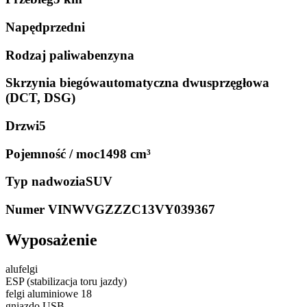
Napęd
przedni
Rodzaj paliwa
benzyna
Skrzynia biegów
automatyczna dwusprzęgłowa
(DCT, DSG)
Drzwi
5
Pojemność / moc
1498 cm³
Typ nadwozia
SUV
Numer VIN
WVGZZZC13VY039367
Wyposażenie
alufelgi
ESP (stabilizacja toru jazdy)
felgi aluminiowe 18
gniazdo USB