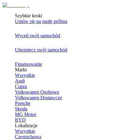
Szybkie kroki
Umów się na jazdę próbną
Wyceń swój samochód
Ubezpiecz swój samochód
Finansowanie
Marki
Wszystkie
Audi
Cupra
Volkswagen Osobowe
Volkswagen Dostawcze
Porsche
Skoda
MG Motor
BYD
Lokalizacje
Wszystkie
Częstochowa