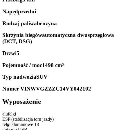
Napęd
przedni
Rodzaj paliwa
benzyna
Skrzynia biegów
automatyczna dwusprzęgłowa
(DCT, DSG)
Drzwi
5
Pojemność / moc
1498 cm³
Typ nadwozia
SUV
Numer VIN
WVGZZZC14VY042102
Wyposażenie
alufelgi
ESP (stabilizacja toru jazdy)
felgi aluminiowe 18
gniazdo USB