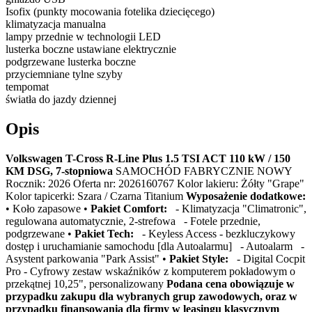
Isofix (punkty mocowania fotelika dziecięcego)
klimatyzacja manualna
lampy przednie w technologii LED
lusterka boczne ustawiane elektrycznie
podgrzewane lusterka boczne
przyciemniane tylne szyby
tempomat
światła do jazdy dziennej
Opis
Volkswagen T-Cross R-Line Plus 1.5 TSI ACT 110 kW / 150
KM DSG, 7-stopniowa
SAMOCHÓD FABRYCZNIE NOWY
Rocznik: 2026 Oferta nr: 2026160767 Kolor lakieru: Żółty "Grape"
Kolor tapicerki: Szara / Czarna Titanium
Wyposażenie dodatkowe:
• Koło zapasowe •
Pakiet Comfort:
- Klimatyzacja "Climatronic",
regulowana automatycznie, 2-strefowa - Fotele przednie,
podgrzewane •
Pakiet Tech:
- Keyless Access - bezkluczykowy
dostęp i uruchamianie samochodu [dla Autoalarmu] - Autoalarm -
Asystent parkowania "Park Assist" •
Pakiet Style:
- Digital Cocpit
Pro - Cyfrowy zestaw wskaźników z komputerem pokładowym o
przekątnej 10,25", personalizowany
Podana cena obowiązuje w
przypadku zakupu dla wybranych grup zawodowych, oraz w
przypadku finansowania dla firmy w leasingu klasycznym