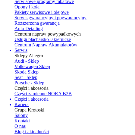
Serwisowe programy rabatowe
Opony i koła
Pakiety serwisowe i olejowe
Serwis gwarancyjny i pogwarancyjny
Rozszerzona gwarancja
Auto Detailing
Centrum napraw powypadkowych
Usługi blacharsko-lakiernicze
Centrum Napraw Akumulatorów
Serwis
Sklepy Allegro
Audi - Sklep
Volkswagen Sklep
Skoda Sklep
Seat - Sklep
Porsche - Sklep
Części i akcesoria
Części zamienne NORA B2B
Części i akcesoria
Kariera
Grupa Krotoski
Salony
Kontakt
O nas
Blog i aktualności