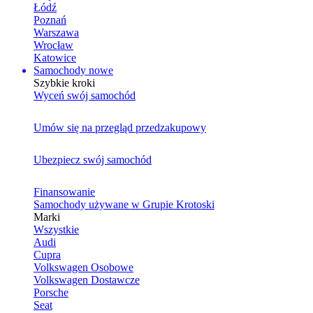
Łódź
Poznań
Warszawa
Wrocław
Katowice
Samochody nowe
Szybkie kroki
Wyceń swój samochód
Umów się na przegląd przedzakupowy
Ubezpiecz swój samochód
Finansowanie
Samochody używane w Grupie Krotoski
Marki
Wszystkie
Audi
Cupra
Volkswagen Osobowe
Volkswagen Dostawcze
Porsche
Seat