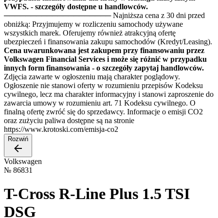
VWFS. - szczegóły dostępne u handlowców.
──────────────────── Najniższa cena z 30 dni przed
obniżką: Przyjmujemy w rozliczeniu samochody używane
wszystkich marek. Oferujemy również atrakcyjną ofertę
ubezpieczeń i finansowania zakupu samochodów (Kredyt/Leasing).
Cena uwarunkowana jest zakupem przy finansowaniu przez
Volkswagen Financial Services i może się różnić w przypadku
innych form finansowania - o szczegóły zapytaj handlowców.
Zdjęcia zawarte w ogłoszeniu mają charakter poglądowy.
Ogłoszenie nie stanowi oferty w rozumieniu przepisów Kodeksu
cywilnego, lecz ma charakter informacyjny i stanowi zaproszenie do
zawarcia umowy w rozumieniu art. 71 Kodeksu cywilnego. O
finalną ofertę zwróć się do sprzedawcy. Informacje o emisji CO2
oraz zużyciu paliwa dostępne są na stronie
https://www.krotoski.com/emisja-co2
Rozwiń
Volkswagen
№
86831
T-Cross R-Line Plus 1.5 TSI
DSG