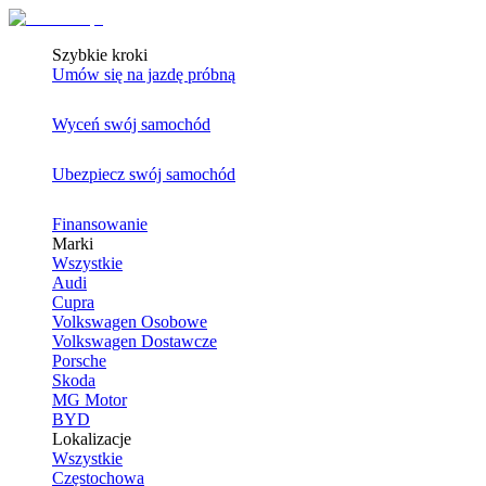
Szybkie kroki
Umów się na jazdę próbną
Wyceń swój samochód
Ubezpiecz swój samochód
Finansowanie
Marki
Wszystkie
Audi
Cupra
Volkswagen Osobowe
Volkswagen Dostawcze
Porsche
Skoda
MG Motor
BYD
Lokalizacje
Wszystkie
Częstochowa