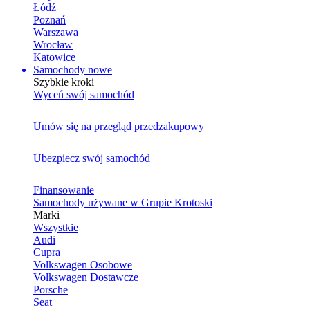
Łódź
Poznań
Warszawa
Wrocław
Katowice
Samochody nowe
Szybkie kroki
Wyceń swój samochód
Umów się na przegląd przedzakupowy
Ubezpiecz swój samochód
Finansowanie
Samochody używane w Grupie Krotoski
Marki
Wszystkie
Audi
Cupra
Volkswagen Osobowe
Volkswagen Dostawcze
Porsche
Seat