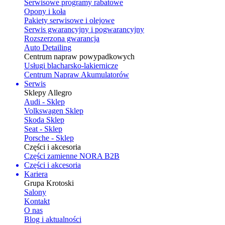
Serwisowe programy rabatowe
Opony i koła
Pakiety serwisowe i olejowe
Serwis gwarancyjny i pogwarancyjny
Rozszerzona gwarancja
Auto Detailing
Centrum napraw powypadkowych
Usługi blacharsko-lakiernicze
Centrum Napraw Akumulatorów
Serwis
Sklepy Allegro
Audi - Sklep
Volkswagen Sklep
Skoda Sklep
Seat - Sklep
Porsche - Sklep
Części i akcesoria
Części zamienne NORA B2B
Części i akcesoria
Kariera
Grupa Krotoski
Salony
Kontakt
O nas
Blog i aktualności