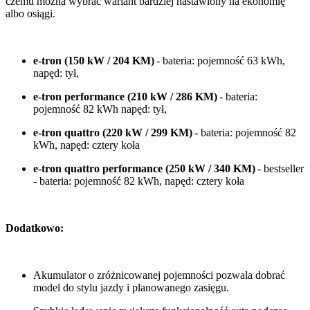
czemu można wybrać wariant bardziej nastawiony na ekonomię
albo osiągi.
e-tron (150 kW / 204 KM)
- bateria: pojemność 63 kWh,
napęd: tył,
e-tron performance (210 kW / 286 KM)
- bateria:
pojemność 82 kWh napęd: tył,
e-tron quattro (220 kW / 299 KM)
- bateria: pojemność 82
kWh, napęd: cztery koła
e-tron quattro performance (250 kW / 340 KM)
- bestseller
- bateria: pojemność 82 kWh, napęd: cztery koła
Dodatkowo:
Akumulator o zróżnicowanej pojemności pozwala dobrać
model do stylu jazdy i planowanego zasięgu.