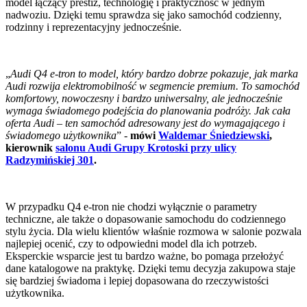
model łączący prestiż, technologię i praktyczność w jednym
nadwoziu. Dzięki temu sprawdza się jako samochód codzienny,
rodzinny i reprezentacyjny jednocześnie.
„
Audi Q4 e-tron to model, który bardzo dobrze pokazuje, jak marka
Audi rozwija elektromobilność w segmencie premium. To samochód
komfortowy, nowoczesny i bardzo uniwersalny, ale jednocześnie
wymaga świadomego podejścia do planowania podróży. Jak cała
oferta Audi – ten samochód adresowany jest do wymagającego i
świadomego użytkownika
” -
mówi
Waldemar Śniedziewski
,
kierownik
salonu Audi Grupy Krotoski przy ulicy
Radzymińskiej 301
.
W przypadku Q4 e-tron nie chodzi wyłącznie o parametry
techniczne, ale także o dopasowanie samochodu do codziennego
stylu życia. Dla wielu klientów właśnie rozmowa w salonie pozwala
najlepiej ocenić, czy to odpowiedni model dla ich potrzeb.
Eksperckie wsparcie jest tu bardzo ważne, bo pomaga przełożyć
dane katalogowe na praktykę. Dzięki temu decyzja zakupowa staje
się bardziej świadoma i lepiej dopasowana do rzeczywistości
użytkownika.