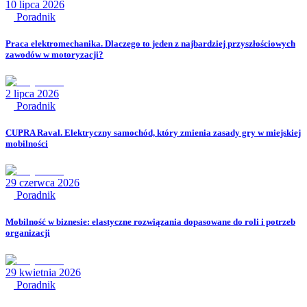
10 lipca 2026
Poradnik
Praca elektromechanika. Dlaczego to jeden z najbardziej przyszłościowych
zawodów w motoryzacji?
2 lipca 2026
Poradnik
CUPRA Raval. Elektryczny samochód, który zmienia zasady gry w miejskiej
mobilności
29 czerwca 2026
Poradnik
Mobilność w biznesie: elastyczne rozwiązania dopasowane do roli i potrzeb
organizacji
29 kwietnia 2026
Poradnik