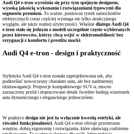
Audi Q4 e-tron wyróżnia się przy tym spójnym designem,
wysoką jakością wykonania i rozwiązaniami typowymi dla
segmentu premium.
To ważne, ponieważ rynek samochodów
elektrycznych coraz częściej wymaga nie tylko atrakcyjnego
wyglądu, ale także realnej użyteczności. Właśnie
dlatego Audi Q4
e-tron stało się jednym z modeli szczególnie często wybieranych
przez kierowców, którzy chcą wejść w elektromobilność bez
rezygnacji z komfortu i prestiżu marki
.
Audi Q4 e-tron
-
design i praktyczność
Stylistyka Audi Q4 e-tron została zaprojektowana tak, aby
podkreślać nowoczesny charakter auta, ale bez nadmiernej
ekstrawagancji. Proporcje kompaktowego SUV-a, mocno
zaznaczony przód i dopracowane detale świetlne budują wizerunek
auta dynamicznego i eleganckiego jednocześnie.
W praktyce
design nie jest tu wyłącznie kwestią estetyki, ale
również funkcjonalności
. Audi Q4 e-tron oferuje przestronne
wnętrze, dobrą ergonomię i rozwiązania, które ułatwiają codzienne
użytkowanie. To ważne zwłaszcza dla osób, które traktują