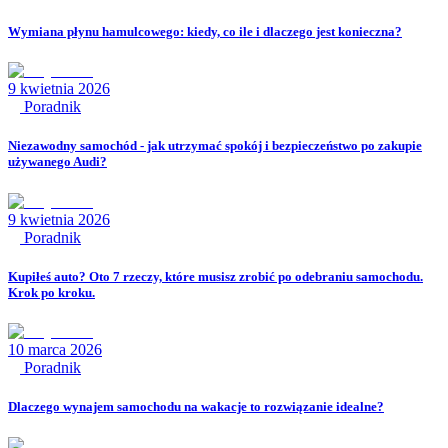
Wymiana płynu hamulcowego: kiedy, co ile i dlaczego jest konieczna?
9 kwietnia 2026
Poradnik
Niezawodny samochód - jak utrzymać spokój i bezpieczeństwo po zakupie
używanego Audi?
9 kwietnia 2026
Poradnik
Kupiłeś auto? Oto 7 rzeczy, które musisz zrobić po odebraniu samochodu.
Krok po kroku.
10 marca 2026
Poradnik
Dlaczego wynajem samochodu na wakacje to rozwiązanie idealne?