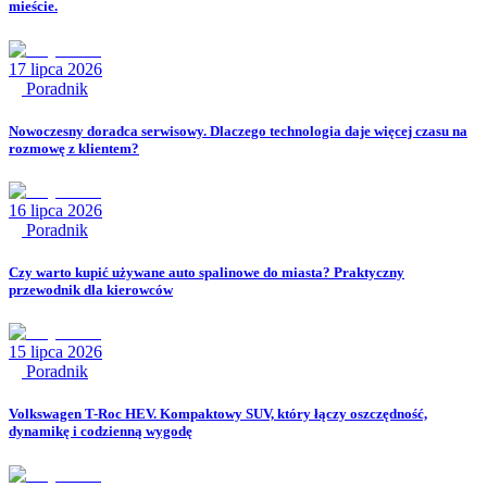
mieście.
17 lipca 2026
Poradnik
Nowoczesny doradca serwisowy. Dlaczego technologia daje więcej czasu na
rozmowę z klientem?
16 lipca 2026
Poradnik
Czy warto kupić używane auto spalinowe do miasta? Praktyczny
przewodnik dla kierowców
15 lipca 2026
Poradnik
Volkswagen T-Roc HEV. Kompaktowy SUV, który łączy oszczędność,
dynamikę i codzienną wygodę