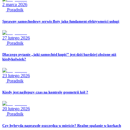
2 marca 2026
Poradnik
Sprawny samochodowy serwis floty jako fundament efektywności usługi
27 lutego 2026
Poradnik
Dlaczego pytanie „jaki samochód kupić” jest dziś bardziej złożone niż
kiedykolwiek?
23 lutego 2026
Poradnik
Kiedy jest najlepszy czas na kontrolę geometrii kół ?
20 lutego 2026
Poradnik
Czy hybryda naprawdę oszczędza w mieście? Realne spalanie w korkach