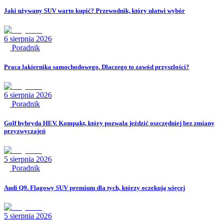
Jaki używany SUV warto kupić? Przewodnik, który ułatwi wybór
6 sierpnia 2026
Poradnik
Praca lakiernika samochodowego. Dlaczego to zawód przyszłości?
6 sierpnia 2026
Poradnik
Golf hybryda HEV. Kompakt, który pozwala jeździć oszczędniej bez zmiany
przyzwyczajeń
5 sierpnia 2026
Poradnik
Audi Q9. Flagowy SUV premium dla tych, którzy oczekują więcej
5 sierpnia 2026