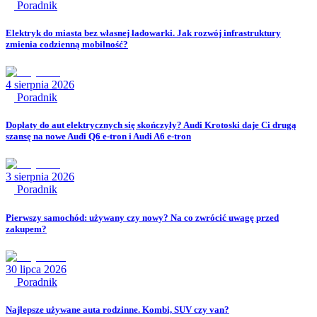
Poradnik
Elektryk do miasta bez własnej ładowarki. Jak rozwój infrastruktury
zmienia codzienną mobilność?
4 sierpnia 2026
Poradnik
Dopłaty do aut elektrycznych się skończyły? Audi Krotoski daje Ci drugą
szansę na nowe Audi Q6 e-tron i Audi A6 e-tron
3 sierpnia 2026
Poradnik
Pierwszy samochód: używany czy nowy? Na co zwrócić uwagę przed
zakupem?
30 lipca 2026
Poradnik
Najlepsze używane auta rodzinne. Kombi, SUV czy van?