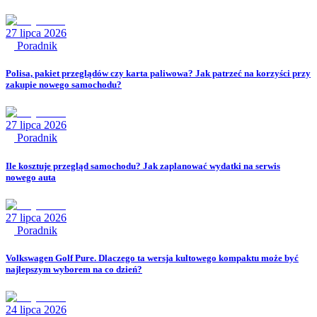
27 lipca 2026
Poradnik
Polisa, pakiet przeglądów czy karta paliwowa? Jak patrzeć na korzyści przy
zakupie nowego samochodu?
27 lipca 2026
Poradnik
Ile kosztuje przegląd samochodu? Jak zaplanować wydatki na serwis
nowego auta
27 lipca 2026
Poradnik
Volkswagen Golf Pure. Dlaczego ta wersja kultowego kompaktu może być
najlepszym wyborem na co dzień?
24 lipca 2026