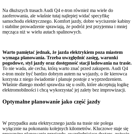
Na dłuższych trasach Audi Q4 e-tron również ma wiele do
zaoferowania, ale właśnie tutaj najlepiej widać specyfikę
samochodu elektrycznego. Komfort jazdy, dobre wyciszenie kabiny
i stabilne prowadzenie sprawiają, że podróż jest przyjemna i mniej
męcząca niż w wielu autach spalinowych.
Warto pamiętać jednak, że jazda elektrykiem poza miastem
wymaga planowania. Trzeba uwzględnić zasięg, warunki
pogodowe, styl jazdy oraz dostępność stacji ładowania na trasie.
To nie wada, ale cecha, którą warto znać przed zakupem. Audi Q4
e-tron może być bardzo dobrym autem na wyjazdy, o ile kierowca
korzysta z niego świadomie i planuje postoje z wyprzedzeniem.
Właśnie dlatego model sprawdza się u osób, które akceptują logikę
elektromobilności i chcą wykorzystać jej zalety bez improwizacji.
Optymalne planowanie jako część jazdy
W przypadku auta elektrycznego jazda na trasie nie polega
wyłącznie na pokonaniu kolejnych kilometrów. Kluczowe staje się
precyzyjne planowanie przejazdu, uwzględniające dystans, zużycie