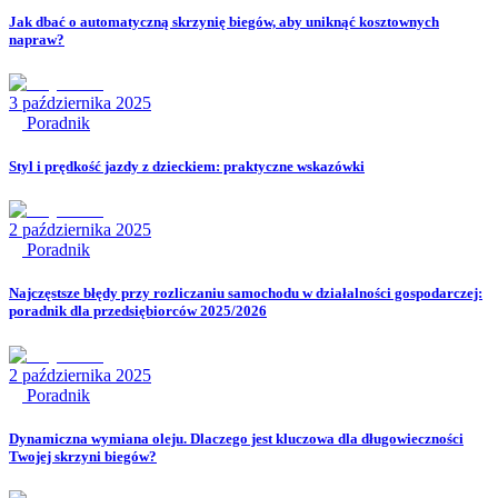
Jak dbać o automatyczną skrzynię biegów, aby uniknąć kosztownych
napraw?
3 października 2025
Poradnik
Styl i prędkość jazdy z dzieckiem: praktyczne wskazówki
2 października 2025
Poradnik
Najczęstsze błędy przy rozliczaniu samochodu w działalności gospodarczej:
poradnik dla przedsiębiorców 2025/2026
2 października 2025
Poradnik
Dynamiczna wymiana oleju. Dlaczego jest kluczowa dla długowieczności
Twojej skrzyni biegów?