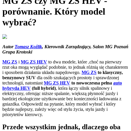
MG ZS czy MG ZS HEV -
porównanie. Który model
wybrać?
Autor
Tomasz Koźlik
, Kierownik Zarządzający, Salon MG Poznań
Grupa Krotoski
MG ZS
i
MG ZS HEV
to dwa modele, które ,choć na pierwszy
rzut oka mogą wyglądać podobnie, to jednak różnią się charakterem
i sposobem działania układu napędowego.
MG ZS
to klasyczny,
benzynowy SUV
dla osób szukających prostoty i sprawdzonej
technologii, natomiast
MG ZS HEV
to nowoczesna pełna
auto
hybryda HEV
(full hybrid)
, która łączy silnik spalinowy i
elektryczny, oferując niższe spalanie, większą płynność jazdy i
bardziej ekologiczne użytkowanie bez konieczności ładowania z
gniazdka. Odpowiedź na pytanie, który model wybrać i który
będzie najlepszy, zależy więc od stylu życia, stylu jazdy i
priorytetów kierowcy.
Przede wszystkim jednak, dlaczego oba