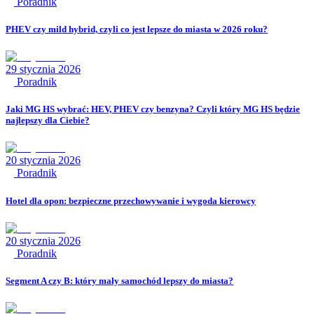
Poradnik
PHEV czy mild hybrid, czyli co jest lepsze do miasta w 2026 roku?
29 stycznia 2026
Poradnik
Jaki MG HS wybrać: HEV, PHEV czy benzyna? Czyli który MG HS będzie
najlepszy dla Ciebie?
20 stycznia 2026
Poradnik
Hotel dla opon: bezpieczne przechowywanie i wygoda kierowcy
20 stycznia 2026
Poradnik
Segment A czy B: który mały samochód lepszy do miasta?