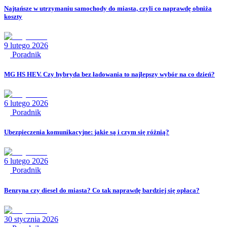
Najtańsze w utrzymaniu samochody do miasta, czyli co naprawdę obniża
koszty
9 lutego 2026
Poradnik
MG HS HEV. Czy hybryda bez ładowania to najlepszy wybór na co dzień?
6 lutego 2026
Poradnik
Ubezpieczenia komunikacyjne: jakie są i czym się różnią?
6 lutego 2026
Poradnik
Benzyna czy diesel do miasta? Co tak naprawdę bardziej się opłaca?
30 stycznia 2026