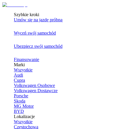
Szybkie kroki
Umów się na jazdę próbną
Wyceń swój samochód
Ubezpiecz swój samochód
Finansowanie
Marki
Wszystkie
Audi
Cupra
Volkswagen Osobowe
Volkswagen Dostawcze
Porsche
Skoda
MG Motor
BYD
Lokalizacje
Wszystkie
Częstochowa