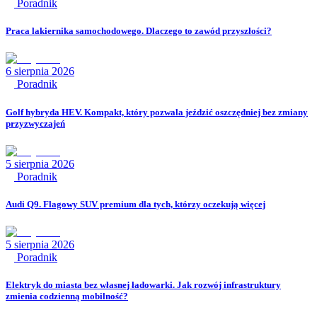
Poradnik
Praca lakiernika samochodowego. Dlaczego to zawód przyszłości?
6 sierpnia 2026
Poradnik
Golf hybryda HEV. Kompakt, który pozwala jeździć oszczędniej bez zmiany
przyzwyczajeń
5 sierpnia 2026
Poradnik
Audi Q9. Flagowy SUV premium dla tych, którzy oczekują więcej
5 sierpnia 2026
Poradnik
Elektryk do miasta bez własnej ładowarki. Jak rozwój infrastruktury
zmienia codzienną mobilność?