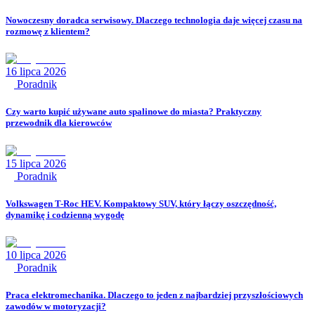
Nowoczesny doradca serwisowy. Dlaczego technologia daje więcej czasu na
rozmowę z klientem?
16 lipca 2026
Poradnik
Czy warto kupić używane auto spalinowe do miasta? Praktyczny
przewodnik dla kierowców
15 lipca 2026
Poradnik
Volkswagen T-Roc HEV. Kompaktowy SUV, który łączy oszczędność,
dynamikę i codzienną wygodę
10 lipca 2026
Poradnik
Praca elektromechanika. Dlaczego to jeden z najbardziej przyszłościowych
zawodów w motoryzacji?