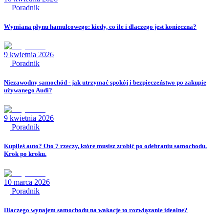
Poradnik
Wymiana płynu hamulcowego: kiedy, co ile i dlaczego jest konieczna?
9 kwietnia 2026
Poradnik
Niezawodny samochód - jak utrzymać spokój i bezpieczeństwo po zakupie
używanego Audi?
9 kwietnia 2026
Poradnik
Kupiłeś auto? Oto 7 rzeczy, które musisz zrobić po odebraniu samochodu.
Krok po kroku.
10 marca 2026
Poradnik
Dlaczego wynajem samochodu na wakacje to rozwiązanie idealne?