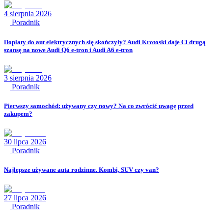
4 sierpnia 2026
Poradnik
Dopłaty do aut elektrycznych się skończyły? Audi Krotoski daje Ci drugą
szansę na nowe Audi Q6 e-tron i Audi A6 e-tron
3 sierpnia 2026
Poradnik
Pierwszy samochód: używany czy nowy? Na co zwrócić uwagę przed
zakupem?
30 lipca 2026
Poradnik
Najlepsze używane auta rodzinne. Kombi, SUV czy van?
27 lipca 2026
Poradnik