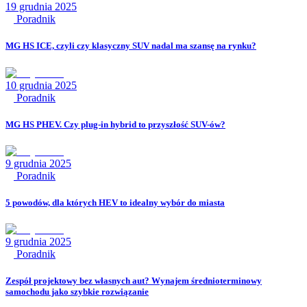
19 grudnia 2025
Poradnik
MG HS ICE, czyli czy klasyczny SUV nadal ma szansę na rynku?
10 grudnia 2025
Poradnik
MG HS PHEV. Czy plug-in hybrid to przyszłość SUV-ów?
9 grudnia 2025
Poradnik
5 powodów, dla których HEV to idealny wybór do miasta
9 grudnia 2025
Poradnik
Zespół projektowy bez własnych aut? Wynajem średnioterminowy
samochodu jako szybkie rozwiązanie