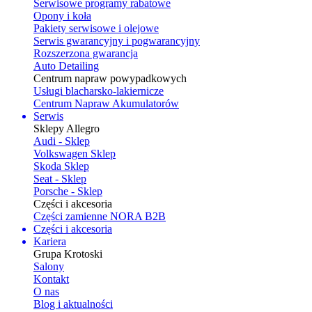
Serwisowe programy rabatowe
Opony i koła
Pakiety serwisowe i olejowe
Serwis gwarancyjny i pogwarancyjny
Rozszerzona gwarancja
Auto Detailing
Centrum napraw powypadkowych
Usługi blacharsko-lakiernicze
Centrum Napraw Akumulatorów
Serwis
Sklepy Allegro
Audi - Sklep
Volkswagen Sklep
Skoda Sklep
Seat - Sklep
Porsche - Sklep
Części i akcesoria
Części zamienne NORA B2B
Części i akcesoria
Kariera
Grupa Krotoski
Salony
Kontakt
O nas
Blog i aktualności