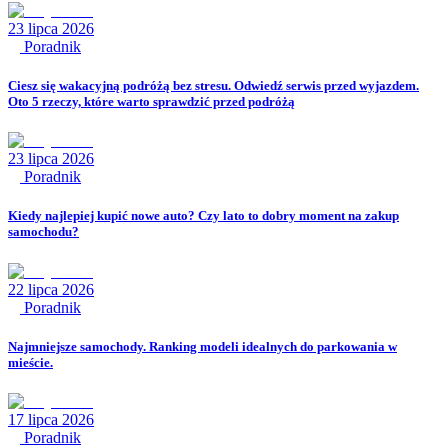
23 lipca 2026
Poradnik
Ciesz się wakacyjną podróżą bez stresu. Odwiedź serwis przed wyjazdem.
Oto 5 rzeczy, które warto sprawdzić przed podróżą
23 lipca 2026
Poradnik
Kiedy najlepiej kupić nowe auto? Czy lato to dobry moment na zakup
samochodu?
22 lipca 2026
Poradnik
Najmniejsze samochody. Ranking modeli idealnych do parkowania w
mieście.
17 lipca 2026
Poradnik