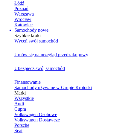
Łódź
Poznań
Warszawa
Wrocław
Katowice
Samochody nowe
Szybkie kroki
Wyceń swój samochód
Umów się na przegląd przedzakupowy
Ubezpiecz swój samochód
Finansowanie
Samochody używane w Grupie Krotoski
Marki
Wszystkie
Audi
Cupra
Volkswagen Osobowe
Volkswagen Dostawcze
Porsche
Seat