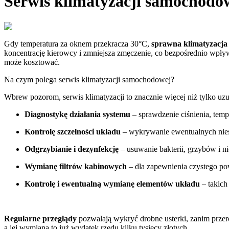
Serwis klimatyzacji samochodow
Gdy temperatura za oknem przekracza 30°C,
sprawna klimatyzacja
koncentrację kierowcy i zmniejsza zmęczenie, co bezpośrednio wpływa
może kosztować.
Na czym polega serwis klimatyzacji samochodowej?
Wbrew pozorom, serwis klimatyzacji to znacznie więcej niż tylko uz
Diagnostykę działania systemu
– sprawdzenie ciśnienia, temp
Kontrolę szczelności układu
– wykrywanie ewentualnych nies
Odgrzybianie i dezynfekcję
– usuwanie bakterii, grzybów i 
Wymianę filtrów kabinowych
– dla zapewnienia czystego pow
Kontrolę i ewentualną wymianę elementów układu
– takich
Regularne przeglądy
pozwalają wykryć drobne usterki, zanim przer
a jej wymiana to już wydatek rzędu kilku tysięcy złotych.