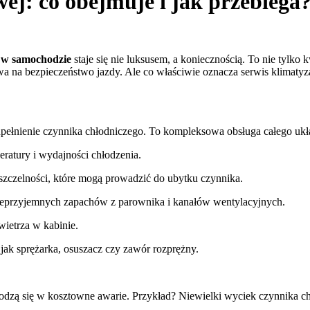
ej: co obejmuje i jak przebiega
 w samochodzie
staje się nie luksusem, a koniecznością. To nie tylko
 na bezpieczeństwo jazdy. Ale co właściwie oznacza serwis klimatyzacj
upełnienie czynnika chłodniczego. To kompleksowa obsługa całego ukł
eratury i wydajności chłodzenia.
zczelności, które mogą prowadzić do ubytku czynnika.
nieprzyjemnych zapachów z parownika i kanałów wentylacyjnych.
ietrza w kabinie.
 jak sprężarka, osuszacz czy zawór rozprężny.
odzą się w kosztowne awarie. Przykład? Niewielki wyciek czynnika c