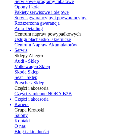
Serwisowe programy rabatowe
Opony i koła
Pakiety serwisowe i olejowe
Serwis gwarancyjny i pogwarancyjny
Rozszerzona gwarancja
Auto Detailing
Centrum napraw powypadkowych
Usługi blacharsko-lakiernicze
Centrum Napraw Akumulatorów
Serwis
Sklepy Allegro
Audi - Sklep
Volkswagen Sklep
Skoda Sklep
Seat - Sklep
Porsche - Sklep
Części i akcesoria
Części zamienne NORA B2B
Części i akcesoria
Kariera
Grupa Krotoski
Salony
Kontakt
O nas
Blog i aktualności